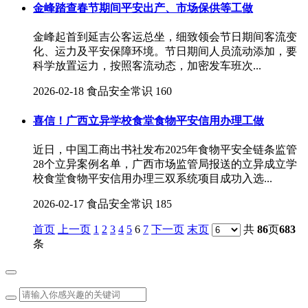
金峰踏查春节期间平安出产、市场保供等工做
金峰起首到延吉公客运总坐，细致领会节日期间客流变
化、运力及平安保障环境。节日期间人员流动添加，要
科学放置运力，按照客流动态，加密发车班次...
2026-02-18
食品安全常识
160
喜信！广西立异学校食堂食物平安信用办理工做
近日，中国工商出书社发布2025年食物平安全链条监管
28个立异案例名单，广西市场监管局报送的立异成立学
校食堂食物平安信用办理三双系统项目成功入选...
2026-02-17
食品安全常识
185
首页
上一页
1
2
3
4
5
6
7
下一页
末页
共
86
页
683
条