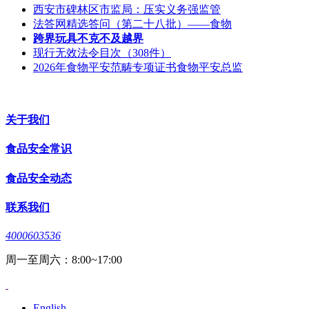
西安市碑林区市监局：压实义务强监管
法答网精选答问（第二十八批）——食物
跨界玩具不克不及越界
现行无效法令目次（308件）
2026年食物平安范畴专项证书食物平安总监
关于我们
食品安全常识
食品安全动态
联系我们
4000603536
周一至周六：8:00~17:00
English