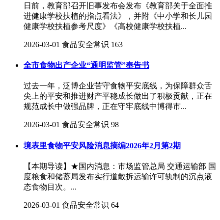
日前，教育部召开旧事发布会发布《教育部关于全面推
进健康学校扶植的指点看法》，并附《中小学和长儿园
健康学校扶植参考尺度》《高校健康学校扶植...
2026-03-01
食品安全常识
163
全市食物出产企业“通明监管”奉告书
过去一年，泛博企业苦守食物平安底线，为保障群众舌
尖上的平安和推进财产平稳成长做出了积极贡献，正在
规范成长中做强品牌，正在守牢底线中博得市...
2026-03-01
食品安全常识
98
境表里食物平安风险消息摘编2026年2月第2期
【本期导读】★国内消息：市场监管总局 交通运输部 国
度粮食和储蓄局发布实行道散拆运输许可轨制的沉点液
态食物目次。...
2026-03-01
食品安全常识
64