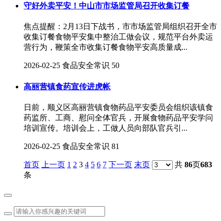
守好外卖平安！中山市市场监管局召开收集订餐
焦点提醒：2月13日下战书，市市场监管局组织召开全市
收集订餐食物平安集中整治工做会议，规范平台外卖运
营行为，鞭策全市收集订餐食物平安高质量成...
2026-02-25
食品安全常识
50
高丽营镇食药宣传进虎帐
日前，顺义区高丽营镇食物药品平安委员会组织该镇食
药监所、工商、慰问全体官兵，开展食物药品平安学问
培训宣传。培训会上，工做人员向部队官兵引...
2026-02-25
食品安全常识
81
首页
上一页
1
2
3
4
5
6
7
下一页
末页
共
86
页
683
条