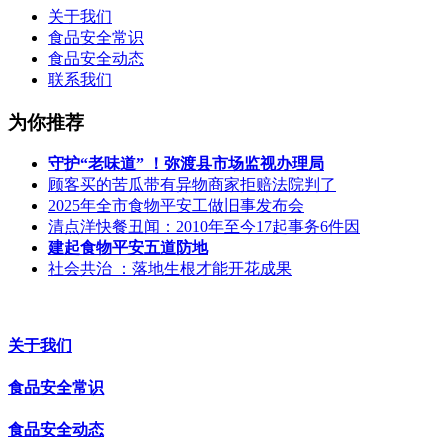
关于我们
食品安全常识
食品安全动态
联系我们
为你推荐
守护“老味道” ！弥渡县市场监视办理局
顾客买的苦瓜带有异物商家拒赔法院判了
2025年全市食物平安工做旧事发布会
清点洋快餐丑闻：2010年至今17起事务6件因
建起食物平安五道防地
社会共治 ：落地生根才能开花成果
关于我们
食品安全常识
食品安全动态