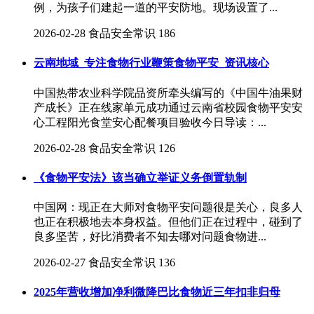
例，为孩子们建起一道的平安防地。现场设置了...
2026-02-28
食品安全常识
186
云南地域_专注食物行业鞭策食物平安_资讯核心
中国热带农业科学院品资所牵头编写的《中国牛油果财
产成长》正在线家单元成功通过云南省校园食物平安安
心工程阳光食堂安心配餐项目验收今日导读：...
2026-02-28
食品安全常识
126
《食物平安法》该当确立举证义务倒置轨制
中国网：现正在大师对食物平安问题很是关心，良多人
也正在积极地去本身权益。但他们正在过程中，碰到了
良多坚苦，好比消费者不知去哪对问题食物进...
2026-02-27
食品安全常识
136
2025年营收增加净利微降巴比食物近三年扣非归母