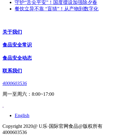
守护“舌尖平安”！国度摆设加强除夕春
餐饮立异不靠 “盲猜”！从产物到数字化
关于我们
食品安全常识
食品安全动态
联系我们
4000603536
周一至周六：8:00~17:00
English
Copyright 2020@ U乐·国际官网食品@版权所有
4000603536