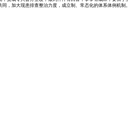
共同，加大现患排查整治力度，成立制、常态化的体系体例机制