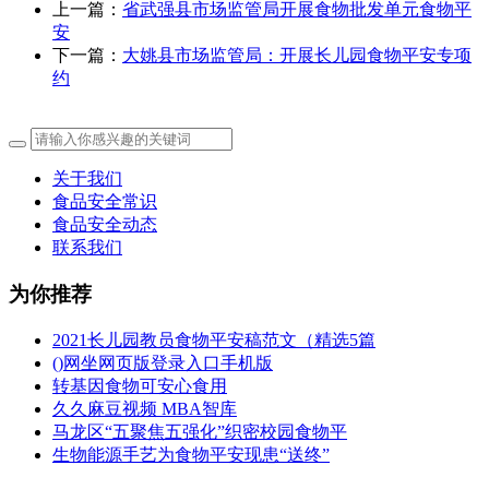
上一篇：
省武强县市场监管局开展食物批发单元食物平
安
下一篇：
大姚县市场监管局：开展长儿园食物平安专项
约
关于我们
食品安全常识
食品安全动态
联系我们
为你推荐
2021长儿园教员食物平安稿范文（精选5篇
()网坐网页版登录入口手机版
转基因食物可安心食用
久久麻豆视频 MBA智库
马龙区“五聚焦五强化”织密校园食物平
生物能源手艺为食物平安现患“送终”