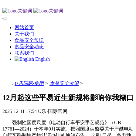
网站首页
关于我们
食品安全常识
食品安全动态
联系我们
English
U乐国际·集团
>
食品安全常识
>
12月起这些平易近生新规将影响你我糊口
2025-12-11 17:54
U乐·国际官网
强制性国度尺度《电动自行车平安手艺规范》（GB
17761—2024）于本年9月实施。按照国度认监委关于严酷电动
自行车强制性产物认证办理的通知布告，12月1日起，各电动