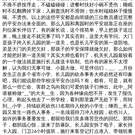
不推不挤按序走，不磕磕碰碰；进餐时扶好小碗不烫伤；睡眠
时不乱翻腾掉下床；入厕盥洗时不滑倒；饮水时端稳杯子慢慢
喝、不烫伤。以上的这些平安都是由班级的三位教员通过完整
的平安办法来全面的。那么入园和离园时的平安就靠正在座的
列位家长伴侣了。有的家长说，这个很简单，早上把孩子送过
来，晚上接走不就完事了吗？其实否则，这里大有学问。大门
是孩子跨入长儿园的第一道关，也是长儿平安的第一道防地。
若是大门的关把欠好，那孩子的平安保障就做欠好。那么如何
才能把好第一道关呢？其实大师也看到了，机关长儿园最较着
的一个做法就是施行长儿接送卡轨制。也许有的家长不太理
解，认为我们无事可做、小题大做。可是伴侣们，__、__月份
发生正在多个省市小学、长儿园的砍杀事务大师必然还有印象
吧，我们能说那些学校没平安办法吗？有，都有。可是，就有
那么一些亡命、害群之鸟向我们可爱的孩子们伸出。此中__阿
谁被称做“__”的大夫__生，因为各种缘由想不开，发生了报仇
心理。刚起头他去了一所学校，看到那里森严无处下手，而转
到__小学，持续砍死砍伤13名期待入校的小学生；继而__长儿
园又发生一路伤人事务，一名须眉持刀冲入校园，砍伤31人。
如许的事务屡屡发生，都留给我们良多痛苦悲伤的回忆。那阵
子，都胆战心惊，派来了防暴队、长儿园安拆了电子、家长持
卡入园、门卫24小时值班，施行来客登记打点准入、带领轮番