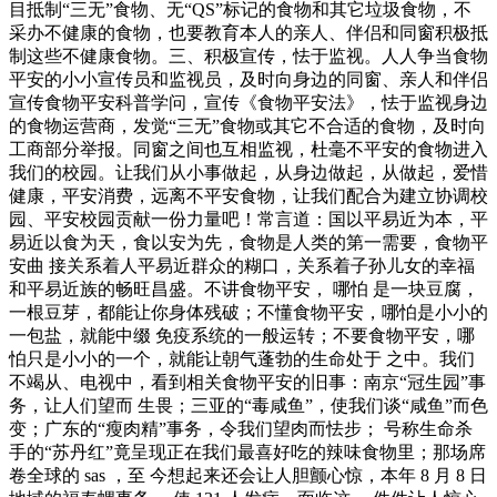
目抵制“三无”食物、无“QS”标记的食物和其它垃圾食物，不
采办不健康的食物，也要教育本人的亲人、伴侣和同窗积极抵
制这些不健康食物。三、积极宣传，怯于监视。人人争当食物
平安的小小宣传员和监视员，及时向身边的同窗、亲人和伴侣
宣传食物平安科普学问，宣传《食物平安法》，怯于监视身边
的食物运营商，发觉“三无”食物或其它不合适的食物，及时向
工商部分举报。同窗之间也互相监视，杜毫不平安的食物进入
我们的校园。让我们从小事做起，从身边做起，从做起，爱惜
健康，平安消费，远离不平安食物，让我们配合为建立协调校
园、平安校园贡献一份力量吧！常言道：国以平易近为本，平
易近以食为天，食以安为先，食物是人类的第一需要，食物平
安曲 接关系着人平易近群众的糊口，关系着子孙儿女的幸福
和平易近族的畅旺昌盛。不讲食物平安， 哪怕 是一块豆腐，
一根豆芽，都能让你身体残破；不懂食物平安，哪怕是小小的
一包盐，就能中缀 免疫系统的一般运转；不要食物平安，哪
怕只是小小的一个，就能让朝气蓬勃的生命处于 之中。我们
不竭从、电视中，看到相关食物平安的旧事：南京“冠生园”事
务，让人们望而 生畏；三亚的“毒咸鱼”，使我们谈“咸鱼”而色
变；广东的“瘦肉精”事务，令我们望肉而怯步； 号称生命杀
手的“苏丹红”竟呈现正在我们最喜好吃的辣味食物里；那场席
卷全球的 sas ，至 今想起来还会让人胆颤心惊，本年 8 月 8 日