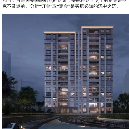
勾当，可是需要缴纳必然的定金，要晓得这里交了的定金是不
克不及退的。分辨“订金”取“定金”是买房必知的沉中之沉。