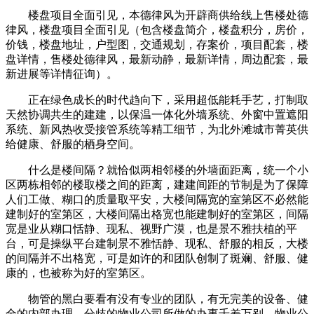
楼盘项目全面引见，本德律风为开辟商供给线上售楼处德
律风，楼盘项目全面引见（包含楼盘简介，楼盘积分，房价，
价钱，楼盘地址，户型图，交通规划，存案价，项目配套，楼
盘详情，售楼处德律风，最新动静，最新详情，周边配套，最
新进展等详情征询）。
正在绿色成长的时代趋向下，采用超低能耗手艺，打制取
天然协调共生的建建，以保温一体化外墙系统、外窗中置遮阳
系统、新风热收受接管系统等精工细节，为北外滩城市菁英供
给健康、舒服的栖身空间。
什么是楼间隔？就恰似两相邻楼的外墙面距离，统一个小
区两栋相邻的楼取楼之间的距离，建建间距的节制是为了保障
人们工做、糊口的质量取平安，大楼间隔宽的室第区不必然能
建制好的室第区，大楼间隔出格宽也能建制好的室第区，间隔
宽是业从糊口恬静、现私、视野广漠，也是景不雅扶植的平
台，可是操纵平台建制景不雅恬静、现私、舒服的相反，大楼
的间隔并不出格宽，可是如许的和团队创制了斑斓、舒服、健
康的，也被称为好的室第区。
物管的黑白要看有没有专业的团队，有无完美的设备、健
全的内部办理。分歧的物业公司所做的办事千差万别，物业公