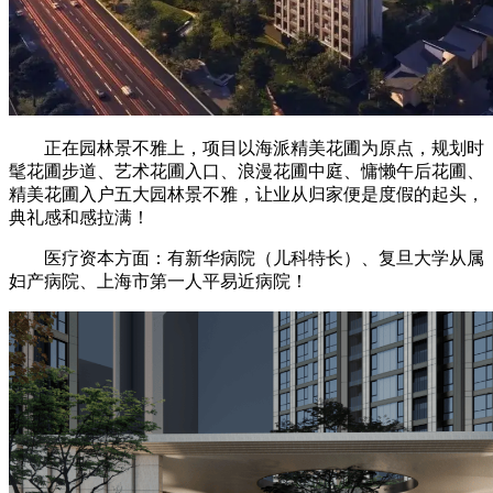
正在园林景不雅上，项目以海派精美花圃为原点，规划时
髦花圃步道、艺术花圃入口、浪漫花圃中庭、慵懒午后花圃、
精美花圃入户五大园林景不雅，让业从归家便是度假的起头，
典礼感和感拉满！
医疗资本方面：有新华病院（儿科特长）、复旦大学从属
妇产病院、上海市第一人平易近病院！