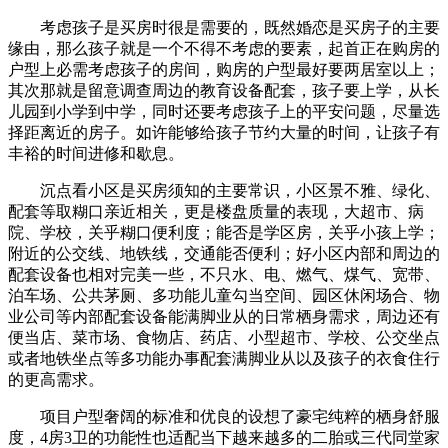
考虑孩子是买房时很是需要的，既然婚恋是买房子的主要
缘由，那么孩子就是一个不得不考虑的要素，起首正在购房的
户型上必需考虑孩子的房间，购房的户型最好要两居室以上；
其次那就是留意调查周边的教育设备配套，孩子要上学，从长
儿园到小学到中学，同时还要考虑孩子上的平安问题，尽量选
择距离近的房子。如许能够给孩子节约大量的时间，让孩子有
丰裕的时间进修和歇息。
沉点看小区是买房须知的主要常识，小区景不雅、绿化、
配套等取糊口亲近相关，更是楼盘质量的表现，大超市、病
院、学校，关乎糊口便利度；能否是学区房，关乎小孩上学；
附近的公交线、地铁线，交通能否便利；好小区内部和周边的
配套设备也相对完美一些，不只水、电、燃气、煤气、宽带、
泊车场、公共茅厕、多功能儿童勾当空间、园区休闲场合、物
业公司等内部配套设备能满脚业从的日常栖身需求，周边还有
便当店、菜市场、食物店、药店、小型超市、学校、公交坐点
或者地铁坐点等多功能办事配套满脚业从以及孩子的衣食住行
的更高需求。
项目户型奢阔的标准和优良的设想了豪宅纯粹的栖身舒服
度，4房3卫的功能性也适配当下越来越多的二胎或三代同堂家