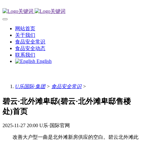
网站首页
关于我们
食品安全常识
食品安全动态
联系我们
English
U乐国际·集团
>
食品安全常识
>
碧云·北外滩卑邸(碧云·北外滩卑邸售楼
处)首页
2025-11-27 20:00
U乐·国际官网
改善大户型一曲是北外滩新房供应的空白。碧云北外滩此