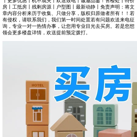
丨更多优惠丨机不成失丨欢送致电丨诚邀品鉴！售楼处丨特价
房丨工抵房丨残剩房源丨户型图丨最新动静丨免责声明：将文
章内容分析来历于收集、只做分享，版权归原做者所有！！若
有侵权，请联系我们，我们第一时间处置若有问题欢送来电征
询，专业一对一热情办事，让您用专业目光去买房。若是您想
领会更多楼盘详情，欢送提前预定拨打。