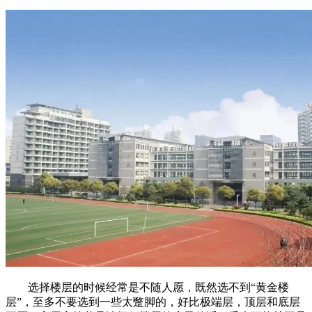
选择楼层的时候经常是不随人愿，既然选不到“黄金楼
层”，至多不要选到一些太蹩脚的，好比极端层，顶层和底层