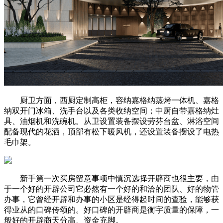
厨卫方面，西厨定制高柜，容纳嘉格纳蒸烤一体机、嘉格
纳双开门冰箱、洗手台以及各类收纳空间；中厨自带嘉格纳灶
具、油烟机和洗碗机。从卫设置装备摆设劳芬台盆、淋浴空间
配备现代的花洒，顶部有松下暖风机，还设置装备摆设了电热
毛巾架。
新手第一次买房留意事项中慎沉选择开辟商也很主要，由
于一个好的开辟公司它必然有一个好的和洽的团队、好的物管
办事，它曾经开辟和办事的小区是经得起时间的查验，能够获
得业从的口碑传颂的。好口碑的开辟商是衡宇质量的保障，一
般好的开辟商天分高、资金充脚。