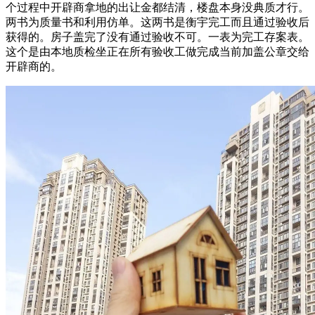
个过程中开辟商拿地的出让金都结清，楼盘本身没典质才行。
两书为质量书和利用仿单。这两书是衡宇完工而且通过验收后
获得的。房子盖完了没有通过验收不可。一表为完工存案表。
这个是由本地质检坐正在所有验收工做完成当前加盖公章交给
开辟商的。