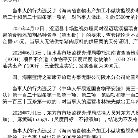
当事人的行为违反了《海南省食物出产加工小做坊监视办理法子
第二十和第二十四条第一项的，对当事人做出、罚款5500元的
2025年4月12日，澄迈县市场监视办理局对澄迈瑞溪福瑞
易的食物添加剂品种名单（第五批）》的要求，查验结论为不及
金额675元。当事人无法供给猪肉原料的供应商的天分证明、
2025年6月3日，陵水县市场监视办理局委托海南省查验检
（KOH）项目不合适《食物平安国度尺度 动物油》（GB 27
油共出产了200斤，已全数发卖完，发卖金额为3000元。
四、海南蓝湾之家康养旅逛办事无限公司陵水分公司处置餐
当事人的行为违反了《中华人平易近国食物平安法》第三十
法》第一百二十四条第一款第一项、第二项、第四项和第一百二十
第一百三十五条第一款的，对当事人的运营者林怯先做出五年
2025年7月1日，东方市市场监视办理局法律人员对东方八所
加）、麻黄碱153μg/L（尺度目标：不得添加），结论为不
当事人的行为违反了《海南省食物出产加工小做坊监视办理法子
一款的，对当事人做出罚款5000元的行政惩罚。