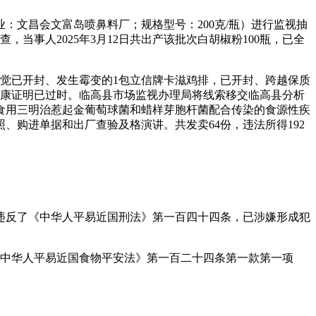
业：文昌会文富岛喷鼻料厂；规格型号：200克/瓶）进行监视抽
当事人2025年3月12日共出产该批次白胡椒粉100瓶，已全
发觉已开封、发生霉变的1包立信牌卡滋鸡排，已开封、跨越保质
健康证明已过时。临高县市场监视办理局将线索移交临高县分析
一路食用三明治惹起金葡萄球菌和蜡样芽胞杆菌配合传染的食源性疾
购进单据和出厂查验及格演讲。共发卖64份，违法所得192
违反了《中华人平易近国刑法》第一百四十四条，已涉嫌形成犯
《中华人平易近国食物平安法》第一百二十四条第一款第一项