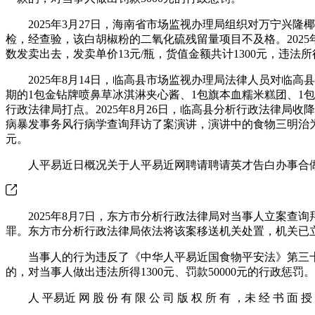
2025年3月27日，海南省市场监视办理局组织对万宁兴隆椰
检，经查验，该白胡椒粉的二氧化硫残留量项目不及格。2025年
数发卖出去，发卖单价13元/瓶，货值金额共计1300元，违法所得
2025年8月14日，临高县市场监视办理局法律人员对临高
期的1包金钻牌喷鼻草冰淇淋夹心酱、1包旗本血糯米糕团、1
行政法律局打点。2025年8月26日，临高县分析行政法律局
病暴发事务风行病学查询拜访了案演讲，演讲中的食物三明治为
元。
人平易近日概况关于人平易近网聘请聘请英才告白办事合做
2025年8月7日，东方市分析行政法律局对当事人立案查
罪。东方市分析行政法律局依法将该案移送机关处置，机关已
当事人的行为违反了《中华人平易近国食物平安法》第三十四条
的，对当事人做出违法所得1300元、罚款50000元的行政惩罚。
人 平易近 网 股 份 有 限 公 司 版 权 所 有 ，未 经 书 面 授 