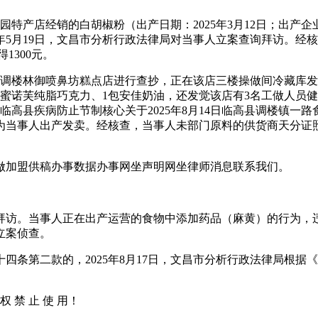
园特产店经销的白胡椒粉（出产日期：2025年3月12日；出产企
5月19日，文昌市分析行政法律局对当事人立案查询拜访。经核查，
1300元。
县调楼林御喷鼻坊糕点店进行查抄，正在该店三楼操做间冷藏库
包蜜诺芙纯脂巧克力、1包安佳奶油，还发觉该店有3名工做人员
收降临高县疾病防止节制核心关于2025年8月14日临高县调楼镇
当事人出产发卖。经核查，当事人未部门原料的供货商天分证照、
加盟供稿办事数据办事网坐声明网坐律师消息联系我们。
询拜访。当事人正在出产运营的食物中添加药品（麻黄）的行为，
立案侦查。
第二款的，2025年8月17日，文昌市分析行政法律局根据
权 禁 止 使 用！