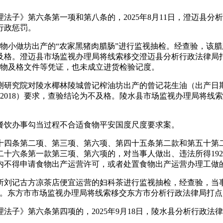
》第六条第一项和第八条的，2025年8月11日，澄迈县分
行政惩罚。
食物小做坊出产的“农家黑猪肉腊肠”进行监视抽检。经查验，该
格。澄迈县市场监视办理局将线索移交澄迈县分析行政法律局打点
产物及格文件等凭证，也未成立进货检验记度。
测研究院对陵水椰林陵城曾记榨油坊出产的曾记花生油（出产日期：
16-2018）要求，查验结论为不及格。陵水县市场监视办理局
饮办事勾当过程不合适食物平安国度尺度要求案。
四条第二项、第三项、第六项、第四十五条第二款和第五十第二
六条第一款第三项、第六项的，对当事人做出、违法所得192元
内不得申请食物出产运营许可，或者处置食物出产运营办理工做
刘记古方凉茶店便宜运营的妇科茶进行监视抽检，经查验，当事人
及格。东方市市场监视办理局将线索移交东方市分析行政法律局打点
》第六条第四项的，2025年9月18日，陵水县分析行政法