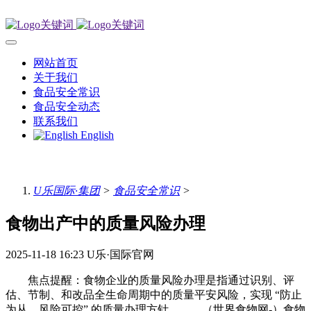
网站首页
关于我们
食品安全常识
食品安全动态
联系我们
English
U乐国际·集团
>
食品安全常识
>
食物出产中的质量风险办理
2025-11-18 16:23
U乐·国际官网
焦点提醒：食物企业的质量风险办理是指通过识别、评
估、节制、和改品全生命周期中的质量平安风险，实现 “防止
为从、风险可控” 的质量办理方针。……（世界食物网-）食物