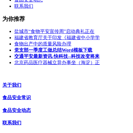
联系我们
为你推荐
盐城市“食物平安宣传周”启动典礼正在
福建省教育厅关于印发《福建省中小学学
食物出产中的质量风险办理
党支部一季度工做总结Word模板下载
交通平安最新资讯-快科技--科技改变将来
北京药品医疗器械立异办事坐（海淀）正
关于我们
食品安全常识
食品安全动态
联系我们