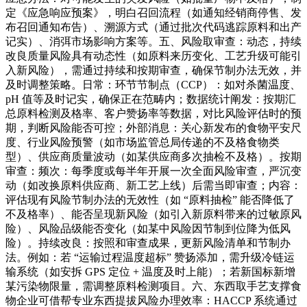
定《应急响应预案》，明白召回流程（如通知经销商停售、发
布召回通知布告）、溯源方式（通过批次代码逃踪原料和出产
记实）、消弭市场影响方案等。五、风险取审查：动态，持续
改良质量风险具有动态性（如原料来历变化、工艺升级可能引
入新风险），需通过持续和按期审查，确保节制办法无效，并
及时调整策略。日常：环节节制点（CCP）：如对杀菌温度、
pH 值等及时记实，确保正在范畴内；数据统计阐发：按期汇
总原料检测及格率、客户赞扬率等数据，对比风险评估时的预
期，判断风险能否可控；外部消息：关心新发布的食物平安尺
度、行业风险预警（如市场监管总局传递的不及格食物类
型）、供应商质量波动（如某供应商多次抽检不及格）。按期
审查：频次：每季度或每半年开展一次全面风险审查，严沉变
动（如改换原料供应商、新工艺上线）后需当即审查；内容：
评估现有风险节制办法的无效性（如 “原料抽检” 能否降低了
不及格率）、能否呈现新风险（如引入新原料带来的过敏原风
险）、风险品级能否变化（如某中风险因节制到位降为低风
险）。持续改良：按照和审查成果，更新风险清单和节制办
法。例如：若 “运输过程温度超标” 赞扬添加，需升级冷链运
输系统（如安拆 GPS 定位 + 温度及时上能）；若新国标新增
某污染物限量，需调整原料检测项目。六、东西取手艺支撑食
物企业可借帮专业东西提拔风险办理效率：HACCP 系统通过