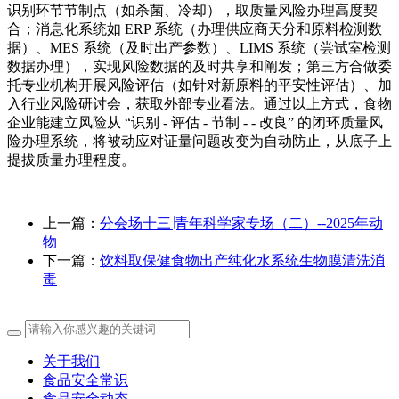
识别环节节制点（如杀菌、冷却），取质量风险办理高度契
合；消息化系统如 ERP 系统（办理供应商天分和原料检测数
据）、MES 系统（及时出产参数）、LIMS 系统（尝试室检测
数据办理），实现风险数据的及时共享和阐发；第三方合做委
托专业机构开展风险评估（如针对新原料的平安性评估）、加
入行业风险研讨会，获取外部专业看法。通过以上方式，食物
企业能建立风险从 “识别 - 评估 - 节制 - - 改良” 的闭环质量风
险办理系统，将被动应对证量问题改变为自动防止，从底子上
提拔质量办理程度。
上一篇：
分会场十三∣青年科学家专场（二）--2025年动
物
下一篇：
饮料取保健食物出产纯化水系统生物膜清洗消
毒
关于我们
食品安全常识
食品安全动态