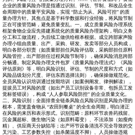
企业的质量风险办理是指通过识别、评估、节制、和改品全生
命周期中的质量平安风险，实现 “防止为从、风险可控” 的质
量办理方针。其焦点是基于科学数据和行业经验，将风险节制
正在可接管范畴，避免质量变乱。一、成立质量风险办理系统
框架食物企业应先搭建系统化的质量风险办理架构，明白义务
分工和工做流程，为后续工做供给根本根据。成立跨部家声险
办理小组由质量、出产、采购、研发、发卖等部分人员构成，
明白各部分职责（如质量部担任风险评估取，采购部担任原料
风险管控，出产部担任过程风险节制等），确保风险消息跨部
分畅通。制定风险办理文件包罗《质量风险办理法式》《风险
评估原则》等，明白风险识别、评估、节制的尺度和方式（如
风险品级划分尺度、评估东西选择法则），确保操做规范化。
全员风险认识培训通过按期培训（如案例阐发、律例解读），
提拔员工对风险的度（如出产员工识别设备非常、包拆员工发
觉标签错误），构成 “人人参取风险防控” 的企业质量文化。
二、风险识别：全面排查全链条风险点风险识别是风险办理的
根本，需笼盖食物从 “农田到餐桌” 的全生命周期，明白潜正
在风险的来历和表示形式。识别范畴：原料环节农兽药残留、
沉金属超标、微生物污染（如原料霉变）、不法添加（如瘦肉
精）、供应商天分缺陷等；出产环节设备清洗不完全导致的交
叉污染、工艺参数失控（如杀菌温度不脚）、人员操做违规