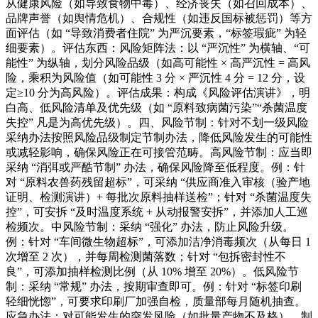
从健康风险（如导致食物中毒）、经济丧失（如召回成本）、
品牌声誉（如舆情危机）、合规性（如违反国标被惩罚）等方
面评估（如 “导致消费者住院” 为严沉要素，“标签瑕疵” 为轻
细要素）。评估东西：风险矩阵法：以 “严沉性” 为横轴、“可
能性” 为纵轴，划分风险品级（如高可能性 × 高严沉性 = 高风
险，乘积为风险值（如可能性 3 分 × 严沉性 4 分 = 12 分，设
定≥10 分为高风险）。评估成果：构成《风险评估演讲》，明
白高、低风险清单及优先级（如 “原料致病菌污染”“杀菌温度
失控” 凡是为高优先级）。四、风险节制：针对不划一级风险
采纳办法按照风险品级制定节制办法，降低风险发生的可能性
或减轻影响，确保风险正在可接管范畴。高风险节制：应当即
采纳 “消弭或严酷节制” 办法，确保风险降至低程度。例：针
对 “原料农兽药残留超标”，可采纳 “供应商准入审核（验产地
证明、检测演讲）+ 每批次原料抽样送检”；针对 “杀菌温度失
控”，可安拆 “及时温度系统 + 从动报警安拆”，并添加人工巡
检频次。中风险节制：采纳 “强化” 办法，防止风险升级。
例：针对 “车间微生物超标”，可添加洁净消毒频次（从每日 1
次增至 2 次），并每周检测菌落数；针对 “包拆密封性不
良”，可添加抽样检测比例（从 10% 增至 20%）。低风险节
制：采纳 “常规” 办法，按期审查即可。例：针对 “标签印刷
轻细恍惚”，可要求印刷厂加强自检，质量部每月随机抽查。
应急办法：对可能发生的突发风险（如批量产物不及格），制