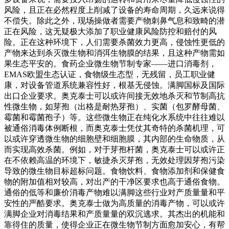
风险，且正在必然程度上削减了设备的寿命周期，久远来说得
不偿失。除此之外，现场操做者需要产物刺鼻气息和致畸的潜
正在风险，这无疑极大添加了职业健康风险防控和赔付的风
险。正在这种环境下，人们需要杀菌效力更高，侵蚀性更低的
产物来达到杀灭微生物和消弭生物膜的结果，且这种产物需如
果生态平安的。食药企业微生物节制专家——进口消毒剂，
EMAS欧盟生态认证，食物级生态型，无残留，员工职业健
康，对设备管道系统兼容性好，根基无侵蚀。满脚国标及国际
出口企业要求。奥克泰士可以或许间接无效地杀灭和节制高抗
性微生物，如芽孢（出格是耐热芽孢）、实菌（包罗酵母菌、
霉菌和霉菌孢子）等。这些微生物正在纯化水系统中往往难以
被通俗消毒体例断根，而奥克泰士凭仗其奇特的杀菌机理，可
以或许穿透微生物的细胞壁和细胞膜，其内部的生命物质，从
而实现高效杀菌。例如，对于芽孢杆菌，奥克泰士可以或许正
在不依赖高温的环境下，敏捷杀灭芽孢，无效处理因芽孢污染
导致的微生物目标超标问题。食物饮料、食物添加剂和保健食
物的附加值相对较高，对出产的干净区要求也高于通俗食物。
通俗的低等和廉价消毒产物难以满脚这些行业对产质量量和平
安性的严酷要求。奥克泰士做为高质量的消毒产物，可以或许
满脚企业对消毒结果和产质量量的双沉逃求。其杰出的机能和
靠得住的质量，使得企业正在微生物节制方面愈加安心，有帮