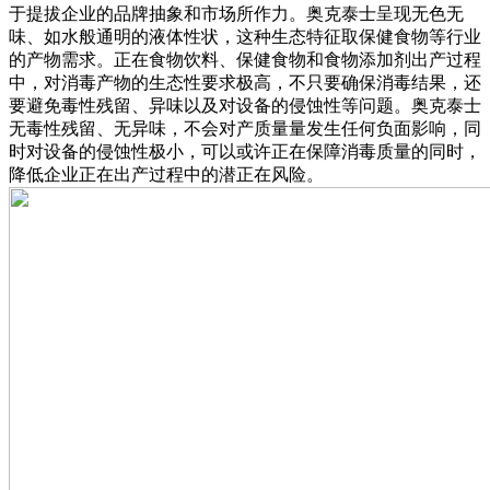
于提拔企业的品牌抽象和市场所作力。奥克泰士呈现无色无
味、如水般通明的液体性状，这种生态特征取保健食物等行业
的产物需求。正在食物饮料、保健食物和食物添加剂出产过程
中，对消毒产物的生态性要求极高，不只要确保消毒结果，还
要避免毒性残留、异味以及对设备的侵蚀性等问题。奥克泰士
无毒性残留、无异味，不会对产质量量发生任何负面影响，同
时对设备的侵蚀性极小，可以或许正在保障消毒质量的同时，
降低企业正在出产过程中的潜正在风险。