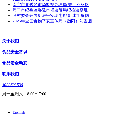
南宁市青秀区市场监视办理局 关于不及格
周口市纪委监委驻市场监管局纪检监察组
张村委会开展厨房平安现患排查 建牢食物
2025年全国食物平安宣传周（衡阳）勾当启
关于我们
食品安全常识
食品安全动态
联系我们
4000603536
周一至周六：8:00~17:00
English