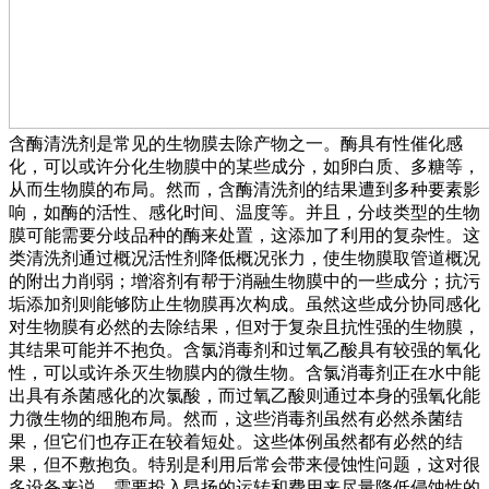
含酶清洗剂是常见的生物膜去除产物之一。酶具有性催化感
化，可以或许分化生物膜中的某些成分，如卵白质、多糖等，
从而生物膜的布局。然而，含酶清洗剂的结果遭到多种要素影
响，如酶的活性、感化时间、温度等。并且，分歧类型的生物
膜可能需要分歧品种的酶来处置，这添加了利用的复杂性。这
类清洗剂通过概况活性剂降低概况张力，使生物膜取管道概况
的附出力削弱；增溶剂有帮于消融生物膜中的一些成分；抗污
垢添加剂则能够防止生物膜再次构成。虽然这些成分协同感化
对生物膜有必然的去除结果，但对于复杂且抗性强的生物膜，
其结果可能并不抱负。含氯消毒剂和过氧乙酸具有较强的氧化
性，可以或许杀灭生物膜内的微生物。含氯消毒剂正在水中能
出具有杀菌感化的次氯酸，而过氧乙酸则通过本身的强氧化能
力微生物的细胞布局。然而，这些消毒剂虽然有必然杀菌结
果，但它们也存正在较着短处。这些体例虽然都有必然的结
果，但不敷抱负。特别是利用后常会带来侵蚀性问题，这对很
多设备来说，需要投入昂扬的运转和费用来尽量降低侵蚀性的