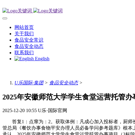
网站首页
关于我们
食品安全常识
食品安全动态
联系我们
English
U乐国际·集团
>
食品安全动态
>
2025年安徽师范大学学生食堂运营托管办
2025-12-20 10:55
U乐·国际官网
答复1：点窜为：2。获取体例：凡成心加入投标者，厨师长
管总局《餐饮办事食物平安办理人员必备学问参考题库》根本
承认。2025年安徽师范大学学生食堂运营托管办事项目（3标段）答疑