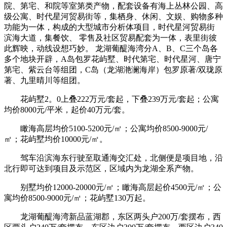
院、第宅、和院等室第类产物，配套设备有海上丛林公园、高
级公寓、时代星河贸易街等，集栖身、休闲、文娱、购物多种
功能为一体，构成的大型城市分析体项目，时代星河贸易街
滨海大道，集餐饮、 零售及社区贸易配套为一体，表里街彼
此辉映，动线设想巧妙。 龙湖葡醍海湾分A、B、C三个岛各
多个地块开辟，A岛包罗花屿墅、时代第宅、时代星河、唐宁
第宅、紫云台等组团，C岛（龙湖滟澜海岸）包罗原著/双珑原
著、九里晴川等组团。
花屿墅2。0上叠222万元/套起，下叠239万元/套起；公寓
均价8000元/平米，起价40万元/套。
瞰海高层均价5100-5200元/㎡；公寓均价8500-9000元/
㎡；花屿墅均价10000元/㎡。
驾车沿滨海东行驶至取通海交汇处，北侧便是项目地，沿
北行即可达到项目及示范区，区域内为龙湖全系产物。
别墅均价12000-20000元/㎡；瞰海高层起价4500元/㎡；公
寓均价8500-9000元/㎡；花屿墅130万起。
龙湖葡醍海湾新品蓝湖郡，东区两头户200万/套摆布，西