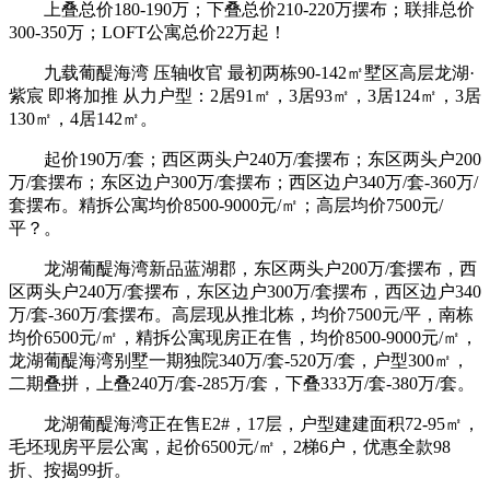
上叠总价180-190万；下叠总价210-220万摆布；联排总价
300-350万；LOFT公寓总价22万起！
九载葡醍海湾 压轴收官 最初两栋90-142㎡墅区高层龙湖·
紫宸 即将加推 从力户型：2居91㎡，3居93㎡，3居124㎡，3居
130㎡，4居142㎡。
起价190万/套；西区两头户240万/套摆布；东区两头户200
万/套摆布；东区边户300万/套摆布；西区边户340万/套-360万/
套摆布。精拆公寓均价8500-9000元/㎡；高层均价7500元/
平？。
龙湖葡醍海湾新品蓝湖郡，东区两头户200万/套摆布，西
区两头户240万/套摆布，东区边户300万/套摆布，西区边户340
万/套-360万/套摆布。高层现从推北栋，均价7500元/平，南栋
均价6500元/㎡，精拆公寓现房正在售，均价8500-9000元/㎡，
龙湖葡醍海湾别墅一期独院340万/套-520万/套，户型300㎡，
二期叠拼，上叠240万/套-285万/套，下叠333万/套-380万/套。
龙湖葡醍海湾正在售E2#，17层，户型建建面积72-95㎡，
毛坯现房平层公寓，起价6500元/㎡，2梯6户，优惠全款98
折、按揭99折。