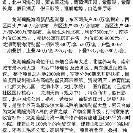
道，北中国海公园，薰衣草花海，葡萄酒庄园，紫薇湖，紫藤
长廊，假日酒店，假日影院，逛艇船埠，自选餐厅等！
龙湖葡醍海湾新品蓝湖郡，东区两头户200万/套摆布，西
区两头户240万/套摆布，东区边户300万/套摆布，西区边户340
万/套-360万/套摆布。高层现从推北栋，均价7500元/平，南栋
均价6500元/㎡，精拆公寓现房正在售，均价8500-9000元/㎡，
龙湖葡醍海湾别墅一期独院340万/套-520万/套，户型300㎡，
二期叠拼，上叠240万/套-285万/套，下叠333万/套-380万/套。
龙湖葡醍海湾位于山东烟台滨海大道，北临养马岛，南邻
城市景不雅大道，向西中转烟台 及政务区，向东连通烟威高
速。 整个项目总占地2000余亩，室第分为6期来开辟扶植，目
前项目规划建成有高端别墅及高层室第、贸易酒店，教育配套
（北师大长儿园，龙湖小学，龙门学院）、医疗配套（已建成
社区医疗核心），龙湖天街（规划中），特色商街，假日影
院，北中国海公园，婚礼，紫薇湖，葡萄酒庄园，逛艇码甲
等，是整个养马岛板块较大最成熟的临海别墅大盘，紫云台做
为龙湖葡醍海湾A岛的收官之做，产物全面升级，打制室第的
收官标杆；龙湖葡醍海湾一期产物产物有建建面积45平的四时
小院、建建面积100余平的葡醍院落、建建面积近300平的颐和
墅，还有非毛坯公寓，高层等产物。 项目有叠院、叠拼、独