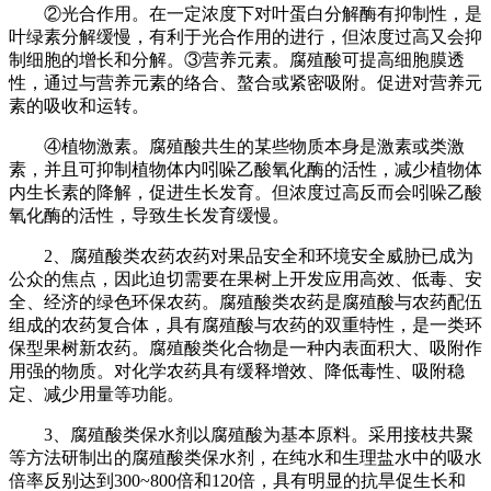
②光合作用。在一定浓度下对叶蛋白分解酶有抑制性，是
叶绿素分解缓慢，有利于光合作用的进行，但浓度过高又会抑
制细胞的增长和分解。③营养元素。腐殖酸可提高细胞膜透
性，通过与营养元素的络合、螯合或紧密吸附。促进对营养元
素的吸收和运转。
④植物激素。腐殖酸共生的某些物质本身是激素或类激
素，并且可抑制植物体内吲哚乙酸氧化酶的活性，减少植物体
内生长素的降解，促进生长发育。但浓度过高反而会吲哚乙酸
氧化酶的活性，导致生长发育缓慢。
2、腐殖酸类农药农药对果品安全和环境安全威胁已成为
公众的焦点，因此迫切需要在果树上开发应用高效、低毒、安
全、经济的绿色环保农药。腐殖酸类农药是腐殖酸与农药配伍
组成的农药复合体，具有腐殖酸与农药的双重特性，是一类环
保型果树新农药。腐殖酸类化合物是一种内表面积大、吸附作
用强的物质。对化学农药具有缓释增效、降低毒性、吸附稳
定、减少用量等功能。
3、腐殖酸类保水剂以腐殖酸为基本原料。采用接枝共聚
等方法研制出的腐殖酸类保水剂，在纯水和生理盐水中的吸水
倍率反别达到300~800倍和120倍，具有明显的抗旱促生长和