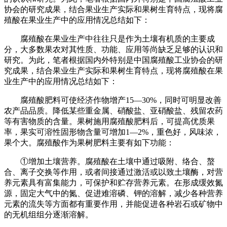
协会的研究成果，结合果业生产实际和果树生育特点，现将腐
殖酸在果业生产中的应用情况总结如下：
腐殖酸在果业生产中往往只是作为土壤有机质的主要成
分，大多数果农对其性质、功能、应用等尚缺乏足够的认识和
研究。为此，笔者根据国内外特别是中国腐殖酸工业协会的研
究成果，结合果业生产实际和果树生育特点，现将腐殖酸在果
业生产中的应用情况总结如下：
腐殖酸肥料可使经济作物增产15—30%，同时可明显改善
农产品品质。降低某些重金属、硝酸盐、亚硝酸盐、残留农药
等有害物质的含量。果树施用腐殖酸肥料后，可提高优质果
率，果实可溶性固形物含量可增加1—2%，重色好，风味浓，
果个大。腐殖酸作为果树肥料主要有如下功能：
①增加土壤营养。腐殖酸在土壤中通过吸附、络合、螯
合、离子交换等作用，或者间接通过激活或以致土壤酶，对营
养元素具有富集能力，可保护和贮存营养元素。在形成缓效氮
源，固定大气中的氮、促进难溶磷、钾的溶解，减少各种营养
元素的流失等方面都有重要作用，并能促进各种岩石或矿物中
的无机组组分逐渐溶解。