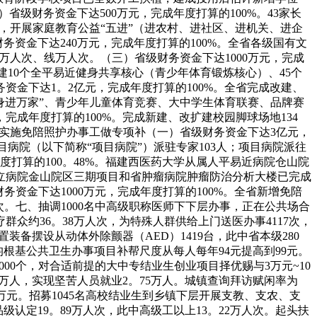
）省级财务资金下达500万元，完成年度打算的100%。43家长
当，开展家庭教育公益“五进”（进农村、进社区、进机关、进企
务资金下达240万元，完成年度打算的100%。全省各级国有文
0万人次、线万人次。（三）省级财务资金下达1000万元，完成
建10个全平易近健身共享核心（青少年体育锻炼核心）、45个
资金下达1。2亿元，完成年度打算的100%。全省完成改建、
健身进万家”、青少年儿童体育竞赛、大中学生体育联赛、品牌赛
成年度打算的100%。完成新建、改扩建校园脚球场地134
，实施免陪照护办事工做专项补（一）省级财务资金下达3亿元，
病院（以下简称“项目病院”）派驻专家103人；项目病院派往
年度打算的100。48%。福建西医药大学从属人平易近病院仓山院
立病院金山院区三期项目和省肿瘤病院肿瘤防治分析大楼已完成
资金下达1000万元，完成年度打算的100%。全省新增免陪
万剂次。七、抽调1000名中高级职称医师下下层办事，正在公共场合
群众约36。38万人次，为特殊人群供给上门送医办事4117次，
装备摆设从动体外除颤器（AED）1419台，此中省本级280
人均根基公共卫生办事项目补帮尺度从每人每年94元提高到99元。
000个，对合适前提的大中专结业生创业项目择优赐与3万元~10
32万人，实现坚苦人员就业2。75万人。城镇查询拜访赋闲率为
0万元。招募1045名高校结业生到乡镇下层开展支教、支农、支
级认定19。89万人次，此中高级工以上13。22万人次。起头扶