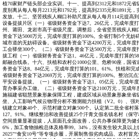
植70家财产链头部企业实训。十一、提高到2312元和1872元
度别离从每人每月2213元和1792元，提高到2335元和1
发放。十二、坚苦残疾人糊口补助尺度从每人每月114元提高到1
设备提拔片区（一）省级财务资金下达7。26亿元，完成年度
州、莆田、龙岩市高于省级尺度。调整后，全省坚苦残疾人糊口补
资金下达5000万元，完成年度打算的100%。全省打制5个无
城市道的无妨碍设备。省级财务资金下达4200万元，完成年度打
工会驿坐300个。（二）省级财务资金下达500万元，完成年度
拔工程（一）省级财务资金下达1。46亿元，完成年度打算的5
邮融合线条。十六、扶植和农村公1000公里、危桥90座，国省
务资金下达8。84亿元，完成年度打算的101。61%。扶植和完
省级财务资金下达2069万元，完成年度打算的100%。整治沉点
平安设备提拔。（一）省级财务资金下达1。05亿元，完成年度打
育办事采办工做。（二）省级财务资金下达2100万元，完成年度
施福建省聪慧景象形象保障工程，建成区域从动景象形象坐省级
坐、人工影响气候云物理分析不雅测能力扶植（V2。0）、强对
镇建立对象40个、示范村建立对象500个。认定第二批全省村
127。91%。继续整治和改善提拔25个汗青文假名镇名村（保
空间质量显著提拔，人居面孔全面改善，公共办事保障更为健全，
6%，加工食物抽检总体及格率99。34%，没有发生较大及以
2025”“食安10号”等专项步履，开展制售假劣肉成品、农