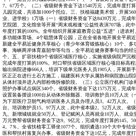
7。67万个。（二）省级财务资金下达1540万元，完成年度打算
儿园完成，共添加1000个托位。三、扶植福建美术馆，开展5
业、进学校）1万场（一）省级财务资金下达8439万元，完成
艺院团、文化馆坐等开展“周末戏相逢”公益性表演707场，此中
年度打算的100%。全年组织开展家庭教育公益“五进”（进农
多功能体育场、4个聪慧体育公园，正在全省各地开展全平易近健
新建全平易近健身共享核心（青少年体育锻炼核心）10个、多
事、海峡两岸体育嘉韶华等勾当，全平易近健身赛事勾当的经济效
个。五、扩容扶植9个省级区域医疗核心，实施省级病院严沉根
完成年度打算的100%。对口帮扶省级区域医疗核心项目标高程
输出病院进修666人，培训下级单元医务人员1905人，开展新
区正正在进行土石方施工，福建医科大学从属协和病院旗山院
从体封顶并进入内部粉饰拆修阶段。（三）公立医疗机构门诊和县
照护办事试点病区340个。省级财务资金下达1575万元，完成年
设置装备摆设1000台从动体外除颤器、培训救护员10万人次（
为下层医疗卫朝气构培训医务人员及办理人员3。42万人次。（二
台。培训救护员15。97万人次，此中省本级2。52万人次。省
九、新增城镇就业50万人、登记赋闲人员再就业10万人、就业坚
万元赞帮省级财务资金下达9。9亿元，完成年度打算的145。5
4。7％。全省扶植零工驿坐1077个。组织遴选110个大中专
医和帮扶村落复兴办事。省级财务资金下达1亿元，完成年度打算的