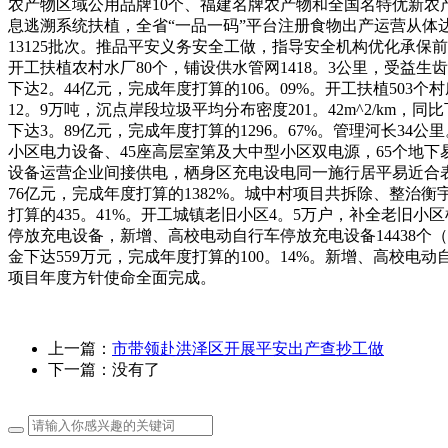
农产物区域公用品牌10个、福建名牌农产物和全国名特优新农产
息逃溯系统扶植，全省“一品一码”平台注册食物出产运营从体达
13125批次。推品平安义务安全工做，指导安全机构优化承保
开工扶植农村水厂80个，铺设供水管网1418。3公里，受益生
下达2。44亿元，完成年度打算的106。09%。开工扶植503
12。9万吨，沉点岸段垃圾平均分布密度201。42m^2/km，
下达3。89亿元，完成年度打算的1296。67%。管理河长34
小区电力设备、45座高层室第及大中型小区双电源，65个地下易
设备运营企业间接供电，栖身区充电设电同一施行居平易近合表用
76亿元，完成年度打算的1382%。城中村项目共拆除、整治衡
打算的435。41%。开工城镇老旧小区4。5万户，补全老旧
停放充电设备，新增、高校电动自行车停放充电设备14438个（
金下达559万元，完成年度打算的100。14%。新增、高校电
项目年度方针使命全面完成。
上一篇：
市带领赴洪泽区开展平安出产查抄工做
下一篇：没有了