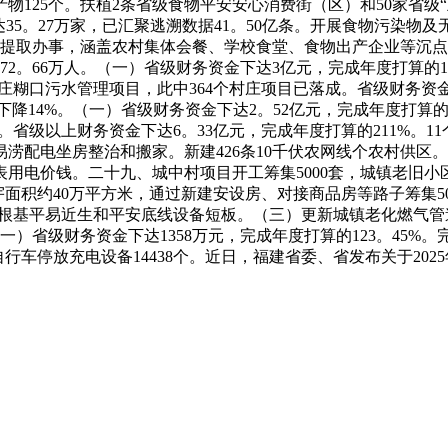
物125个。扶植2条省级食物平安安心消费街（区）和50家省级“
35。27万家，已汇聚逃溯数据41。50亿条。开展食物污染物
前提取办事，涵盖农村集体会餐、学校食堂、食物出产企业等沉点范
齿72。66万人。（一）省级财务资金下达3亿元，完成年度打算的1
个村庄糊口污水管理项目，此中364个村庄项目已落成。省级财务资
同比下降14%。（一）省级财务资金下达2。52亿元，完成年度打算
公里。省级以上财务资金下达6。33亿元，完成年度打算的211%
涝配电坐房整治和搬家。新建426条10千伏农网线个农村供区。
电价钱。二十九、城中村项目开工筹集5000套，城镇老旧小区
宇面积约40万平方米，通过新建安设房、对接商品房等路子筹集5
小区根基平易近生和平安底线设备短板。（三）更新城镇老化燃气管
一）省级财务资金下达1358万元，完成年度打算的123。45
动自行车停放充电设备14438个。近日，福建省委、省发布关于20