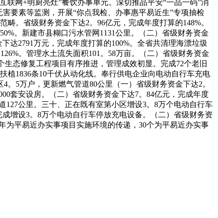
互联网+明厨亮灶”餐饮办事单元。深切推品平安“一品一码”消
及无害要素等监测，开展“你点我检、办事惠平易近生”专项抽检
畴。省级财务资金下达2。96亿元，完成年度打算的148%。
50%。新建市县糊口污水管网1131公里。（二）省级财务资金
金下达2791万元，完成年度打算的100%。全省共清理海漂垃圾
的126%。管理水土流失面积101。58万亩。（二）省级财务资金
。11个生态修复工程项目有序推进，管理成效初显。完成72个老旧
扶植1836条10千伏从动化线。奉行供电企业向电动自行车充电
4。5万户，更新燃气管道80公里（一）省级财务资金下达2。
000套安设房。（二）省级财务资金下达7。84亿元，完成年度
道127公里。三十、正在既有室第小区增设3。8万个电动自行车
%。完成增设3。8万个电动自行车停放充电设备。（二）省级财务资
25年为平易近办实事项目实施环境的传递，30个为平易近办实事