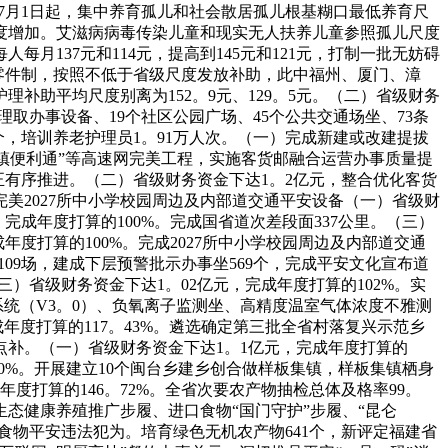
25年7月1日起，集中养育孤儿和社会散居孤儿根基糊口最低养育尺
幅同幅度增加。艾滋病病毒传染儿童和现实无人扶养儿童参照孤儿尺度
月137元和114元，提高到145元和121元，打制一批无妨碍
调零件制，按照不低于省级尺度发放补助，此中福州、厦门、漳
补助平均尺度别离为152。9元、129。5元。（二）省级财务
理取办事设备、19个社区公园广场、45个公共交通场坐、73条
0个，培训养老护理员1。91万人次。（一）完成新建或改建提拔
“乡镇便利通”等高速网完美工程，实施客货邮融合运营办事质量提
目正有序推进。（二）省级财务资金下达1。2亿元，整合优化客货
拔完美2027所中小学校园周边及内部道交通平安设备（一）省级财
，完成年度打算的100%。完成国省道次差段面337公里。（三）
成年度打算的100%。完成2027所中小学校园周边及内部道交通
109场，建成下层预警批示办事坐569个，完成平安文化宣布道
三）省级财务资金下达1。02亿元，完成年度打算的102%。实
统（V3。0）、负氧离子监测坐、高精度温室气体浓度不雅测
年度打算的117。43%。遴选确定第三批全省村落复兴示范乡
沉点补。（一）省级财务资金下达1。1亿元，完成年度打算的
30%。开展建立10个闽台乡建乡创合做样板集镇，样板集镇栖身
打算的146。72%。全省次要农产物抽检总体及格率99。
生态健康养殖推广步履、进口食物“国门守护”步履、“昆仑
击食物平安违法犯为。培育绿色无机农产物641个，新评定福建省