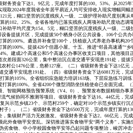
省级财务资金下达1。9亿元，完成年度打算的100。53%。从20
891元，实现取2024年度我省全年居平易近人均可安排收入现实增
21元，糊口坚苦的沉度残疾人一级、二级护理补助尺度别离从每人每
打算的102。25%。全省各地均已落实残疾人两项补助尺度动态
助平均尺度为154。5元，糊口坚苦的沉度残疾人一级、二级护理
妨碍设备提拔片区，完成提拔50个栖身小区公共设备、106个公共办
算的100%。遴选并补食堂100个，扶植嵌入式养老办事机构2
打算的100%。提拔426个但愿小屋。十五、推进“邻县高速通”
84%。建成2个高速公和5个高速公办事区收支口项目，其他项
道次差段面326公里，集中整治沉点道交通平安现患191处，提
成农村公1476公里，危桥127座。（二）省级财务资金下达1亿元
道交通平安现患191处。（四）省级财务资金下达6081万元，完
算的105%。全省组织应急能力培训163场、下层应急练习训练
打算的100%。全省4200个微型消防坐扶植使命已全面完成。（
、智能网格预告预警系统（V4。0）、预警发布数据精细办事系
流气候协同不雅测等项目。省级财务资金下达16。44亿元，完成
落复兴示范乡镇23个、示范村259个，确定对10个示范乡镇实行
守村子）。（二）省级财务资金下达6500万元，完成年度打算的1
集镇财产活力无效激发。省级财务资金下达2。66亿元，完成年度
上级此外食物平安变乱。深切推进落实食物平安“两个义务”，实施
村冒充伪劣食物、中小学校园食物平安等凸起问题专项整治，峻厉冲