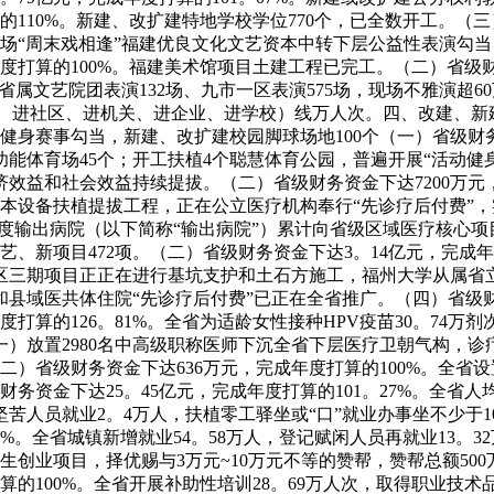
的110%。新建、改扩建特地学校学位770个，已全数开工。（三
60场“周末戏相逢”福建优良文化文艺资本中转下层公益性表演勾
年度打算的100%。福建美术馆项目土建工程已完工。（二）省级财
省属文艺院团表演132场、九市一区表演575场，现场不雅演超6
村、进社区、进机关、进企业、进学校）线万人次。四、改建、新
身赛事勾当，新建、改扩建校园脚球场地100个（一）省级财务
功能体育场45个；开工扶植4个聪慧体育公园，普遍开展“活动
益和社会效益持续提拔。（二）省级财务资金下达7200万元，完
本设备扶植提拔工程，正在公立医疗机构奉行“先诊疗后付费”
度输出病院（以下简称“输出病院”）累计向省级区域医疗核心项目
手艺、新项目472项。（二）省级财务资金下达3。14亿元，完成
区三期项目正正在进行基坑支护和土石方施工，福州大学从属省
域医共体住院“先诊疗后付费”已正在全省推广。（四）省级财务
度打算的126。81%。全省为适龄女性接种HPV疫苗30。74
一）放置2980名中高级职称医师下沉全省下层医疗卫朝气构，诊疗
）省级财务资金下达636万元，完成年度打算的100%。全省设置
级财务资金下达25。45亿元，完成年度打算的101。27%。全省
苦人员就业2。4万人，扶植零工驿坐或“口”就业办事坐不少于1
9%。全省城镇新增就业54。58万人，登记赋闲人员再就业13。
结业生创业项目，择优赐与3万元~10万元不等的赞帮，赞帮总额50
100%。全省开展补助性培训28。69万人次，取得职业技术品