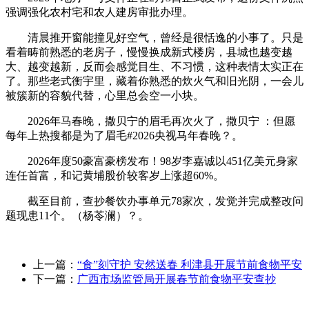
强调强化农村宅和农人建房审批办理。
清晨推开窗能撞见好空气，曾经是很恬逸的小事了。只是
看着畴前熟悉的老房子，慢慢换成新式楼房，县城也越变越
大、越变越新，反而会感觉目生、不习惯，这种表情太实正在
了。那些老式衡宇里，藏着你熟悉的炊火气和旧光阴，一会儿
被簇新的容貌代替，心里总会空一小块。
2026年马春晚，撒贝宁的眉毛再次火了，撒贝宁 ：但愿
每年上热搜都是为了眉毛#2026央视马年春晚？。
2026年度50豪富豪榜发布！98岁李嘉诚以451亿美元身家
连任首富，和记黄埔股价较客岁上涨超60%。
截至目前，查抄餐饮办事单元78家次，发觉并完成整改问
题现患11个。（杨苓澜）？。
上一篇：
“食”刻守护 安然送春 利津县开展节前食物平安
下一篇：
广西市场监管局开展春节前食物平安查抄