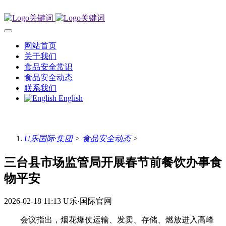
网站首页
关于我们
食品安全常识
食品安全动态
联系我们
English
U乐国际·集团
>
食品安全动态
>
三台县市场监管局开展春节前餐饮办事食
物平安
2026-02-18 11:13
U乐·国际官网
会议指出，烟花爆仗运输、发卖、存储、燃放进入高峰