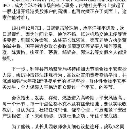
IPO，成为全球本钱市场的核心事务，内地社交平台上掀起了
一股赴港开通港美股账户的高潮，也再次摆正在了桌面上。这
家估值对准1。
1941年12月7日，日寇狙击珍珠港，承平洋和平迸发，次
日晨轰炸。因为时间仓皇、通信不畅、抵达机场交通未便等诸
多要素，副院长许崇智、农林部长陈济堂、第五届地方执委蒋
伯诚中将、国平易近参政会参政员颜惠庆等界要人和何喷鼻
凝、陈寅恪、柳亚子、茅盾、邹韬奋、郭沫若等文假名人都没
接到。
下一步，利津县市场监管局将持续加大节前食物平安查抄
力度，峻厉冲击违法违规行为，高效处置消费者赞扬举报，并
沉点加强“大年夜饭”供餐单元的监视查抄，群体性食物平安事
务发生，全力保障人平易近群众渡过一个平安、的春节。
会议指出，发卖、存储、燃放进入高峰期，平安风险高，
每一个环节，每一个点位都不克不及有丝毫松弛，要认实吸收
教训、引认为戒，杜绝任何思惟、侥幸心理，时辰绷紧平安出
产这根弦，多下未雨绸缪、防微杜渐之功，守住平安底线。
为了赌钱，某长儿园教师张某细心设想连环，骗取5名同