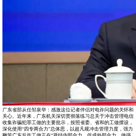
广东省部从任邹泉华：感激这位记者伴侣对电诈问题的关怀和
关心。近年来，广东机关深切贯彻落练习总关于冲击管理电信
收集诈骗犯罪工做的主要批示，按照省委、省和的工做摆设，
深化使用“四专两合力”总体思，以超凡规冲击管理力度，强力
鞭策广东反诈工做正在“凝结内部合力、促成外部合力、做强