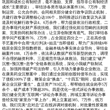
巩固和成长公有制经济，毫不激励、支撑、指导非公有制经济
成长”主要摆设），审结涉各类市场从体案件336。7万件，营
制运营、公允合作的。会同相关部分健全行政争议防止机制，
共建行政争议调整核心达106个，协同推进以行政复议为从渠
道及时化解行政争议4。6万余件，帮力提拔依法行政程度。二
是办事现代化财产系统扶植。我们通过强化前沿范畴的法则摸
索、完美协同机制等办法，让立异创制更有底气。我们审结各
类学问产权案件76。2万件，占全国近四分之一，正在高价值
手艺案件中合用“先行判决+姑且”当即侵权，帮力广东持续6年
稳居全国立异指数榜首。金融本钱办事实体企业导向，审结金
融案件188。1万余件，依法承认数据产权等新型的效力，调理
不合理的融资利率。三是规范市场从体救治。我们建立“破产
沉整+预沉整+息争”全链条救治系统，深化小我破产轨制试
点，加强跨境破产司法协帮，引入市场力量参取企业救治。正
在康美药业沉整案中，我们通过全国初创股转债等办法，实现
了债权100%了债，鞭策企业“换血”。“十四五”期间，促成243
家企业沉获“重生”，盘活资产783亿元，帮帮稳住就业岗亭5万
余个，破产成本下降超20%。四是优化一坐式诉讼办事效能。
我们健全完美“互联网+”诉讼办事系统，跨域立案等诉讼办事
曾经实现“家里办”“掌上办”，网上立案超385。7万件，线万
场。我们完美“总对总”正在线诉调对接机制，对批量性胶葛推