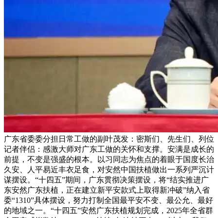
广东省委委分担日常工做的副叶茂发：密斯们、先生们、列位
记者伴侣：感激大师对广东工做的关怀和支撑。安满是成长的
前提，不变是强盛的根本。以习同志为焦点的着眼于国度长治
久安、人平易近丰衣足食，对安然中国扶植做出一系列严沉计
谋摆设。“十四五”期间，广东贯彻决策摆设，将“结实推进广
东安然广东扶植，正在建立新平安款式上取得新冲破”纳入省
委“1310”具体摆设，努力打制全国最平安不变、最公允、最好
的地域之一。“十四五”安然广东扶植规划完成，2025年全省群