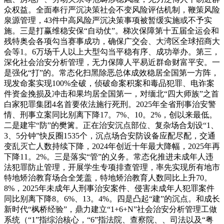
众权益。全面奉行严沉决策社会不变风险评估机制，鞭策风险
泉源管理，43件中高风险严沉决策事项被暂缓实施或不予实
施。三是打赢维稳安保“自动仗”。梯次保障第十五届全运会和
残特奥会各项勾当赛事成功，确保广交会、大湾区全球招商大
会等1。6万场千人以上大型勾当平稳有序、成功举办。第三，
深化社会治安分析管理，无力保障人平易近群命财富平安。一
是强化“打”的。常态化扫黑除恶总体成效稳居全国第一方阵，
现发命案实现100%全破，侦破命案积案和毒品犯罪、电诈案
件资金挽损及冲击和果均居全国第一，对缅北“四大师族”之首
白家犯罪集团4名首要依法施行死刑。2025年全省刑事治安警
情、刑事立案同比别离下降17。7%、10。2%，创以来最低。
二是建牢“防”的樊篱。正在治安沉点部位、复杂场合划设“1、
3、5分钟”快反圈1535个，沉点场合安防设备应配尽配，交通
变乱灭亡人数持续下降，2024年创近十年最大降幅，2025年再
下降11。2%。三是落实“管”的义务。常态化推进未成年人违
法犯罪防止管理，开展学生专项排查管理，率先实现所有地市
特地矫治教育场合全笼盖，特地矫治教育人数同比上升70。
8%，2025年未成年人刑事治安案件、侵害未成年人犯罪案件
同比别离下降8。6%、13。4%。四是凸起“建”的沉点。和成长
新时代“枫桥经验”，鼎力建立“1+6+N”社会治安分析管理工做
系统（“1”指综治核心，“6”指法院、查察院、、司法以及“粤