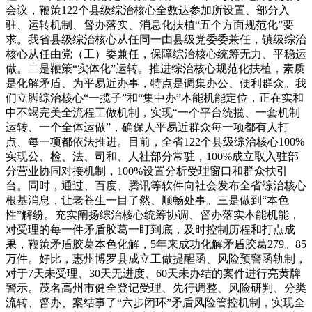
会议，鞭策122个县级综治核心全数达参加所设置、部分入
驻、运转机制、督办落实、消息化扶植“五个方面规范化”要
求。我省县级综治核心从任同一由县级党委委兼任，镇级综治
核心从任由党（工）委兼任，保障综治核心统筹无力、平稳运
做。二是鞭策“实体化”运转。推进综治核心规范化扶植，素质
是化解矛盾、为平易近办事，特点是调集办公、便利群众。我
们立脚综治核心“一揽子”和“集中办”本能机能定位，正在实和
中不竭完美全流程工做机制，实现“一个平台统揽、一套机制
运转、一个全体运做”，确保人平易近群众每一项都有人打
点、每一项都依法推进。目前，全省122个县级综治核心100%
实现公、检、法、司和、人社部分常驻，100%成立取入驻部
分营业协同对接机制，100%设置分析受理窗口和群众扶引
台。同时，通过、百度、腾讯等软件向社会发布全省综治核心
根基消息，让老苍生一目了然、顺畅处事。三是做到“本色
性”解纷。充实阐扬综治核心统筹协调、督办落实本能机能，
对受理的每一件矛盾胶葛一盯到底，及时控制历程和打点成
果，鞭策矛盾胶葛本色化解，5年来成功化解矛盾胶葛279。85
万件。好比，惠州博罗县成立工做提醒函、风险预警函轨制，
对于7天未受理、30天无进度、60天未办结的案件进行亮黄牌
警示。茂名高州市健全登记受理、先行调整、风险研判、分类
流转、督办、案结事了“六步闭环”矛盾风险管控机制，实现全