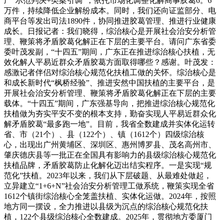
广“示范判决+类案引调”，依托市场化调整化解商事胶葛6。6
万件，持续降低企业解纷成本。同时，我们还向证监部分、电
商平台等发出司法1890件，协同推进胶葛管理、推进行业健康
成长。日报记者：我们晓得，综治核心是开展社会治安分析管
理、鞭策将矛盾胶葛化解正在下层的主要平台。请问广东省委
委叶茂发副，“十四五”期间，广东正在推进综治核心扶植，无
效化解人平易近群众矛盾胶葛方面取得哪些？感谢。叶茂发：
感激记者伴侣对综治核心规范化扶植工做的关怀。综治核心是
和成长新时代“枫桥经验”、推进安然中国扶植的主要平台，是
开展社会治安分析管理、鞭策将矛盾胶葛化解正在下层的主要
载体。“十四五”期间，广东强基导向，把推进综治核心规范化
扶植做为夯实平安不变的根本支持，勤奋实现人平易近群众化
解矛盾胶葛“最多跑一地”。目前，我省全数建成并实体化运转
省、市（21个）、县（122个）、镇（1612个）四级综治核
心，出现出广州黄埔区、深圳区、惠州博罗县、茂名高州市、
肇庆德庆县等一批正在全国具有影响力的县级综治核心规范化
扶植品牌，矛盾胶葛防止化解化迈出结实程序。一是实现“规
范化”扶植。2023年以来，我们从下层破题、从最难处做起，
立异建立“1+6+N”社会治安分析管理工做系统，鞭策实现全省
1612个镇街综治核心全笼盖扶植、实体化运做。2024年，按照
地方同一摆设，全力推进以县级为沉点的综治核心规范化扶
植，122个县级综治核心全数建成。2025年，贯彻地方委厦门