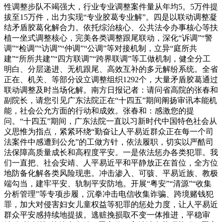
性调整步队不竭强大，行业专业调整案件量从年均5。5万件提
拔至15万件，出力实现“专业胶葛专业解”。四是以联动调整凝
结矛盾胶葛化解合力。依托综治核心、公共法令办事核心等扶
植一坐式调整核心，完美各类调整跟尾联动，深化“诉调”“警
调”“检调”“访调”“仲调”“公调”等对接机制，立异“庭所共
建”“所所共建”“四方联调”“跨界联调”等工做机制，健全分工
明白、分层递进、无机跟尾、高效互补的多元解纷系统。全省
正在、机关、等部分设立调整组织1292个，大量矛盾胶葛通过
联动调整及时当场化解。南方日报记者：请问省高院的张春和
副院长，请您引见广东法院正在“十四五”期间阐扬审讯本能机
能，社会公允方面的行动和成效。张春和：感激您的提
问。“十四五”期间，广东法院一直以习新时代中国特色社会从
义思惟为指点，紧紧环绕“勤奋让人平易近群众正在每一个司
法案件中感遭到公允”的工做方针，依法履职，切实以严酷司
法保障高质量成长和高程度平安。一是依法惩办各类犯罪。我
们一直把、社会安靖、人平易近平和平静放正在首位，全方位
地防备化解各类风险现患。冲击渗入、可骇、平易近族、教极
端勾当，建牢平安、轨制平安防地。开展“粤安”“清源”“收集
分析管理”等专项步履，沉拳冲击电信收集诈骗、跨境赌钱犯
罪，加大对侵害妇女儿童权益等犯罪的惩处力度，让人平易近
群众平安感持续地提拔。逃赃挽损取不变一体推进，平稳审