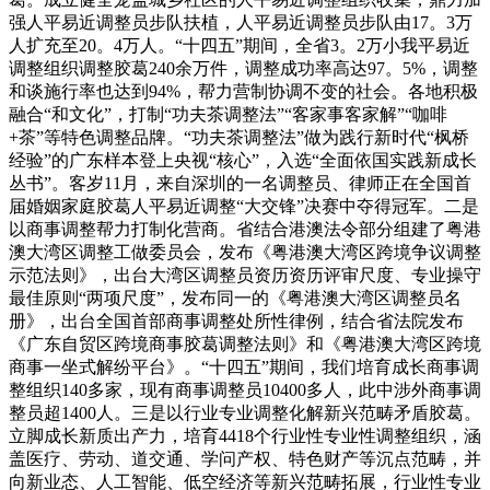
强人平易近调整员步队扶植，人平易近调整员步队由17。3万
人扩充至20。4万人。“十四五”期间，全省3。2万小我平易近
调整组织调整胶葛240余万件，调整成功率高达97。5%，调整
和谈施行率也达到94%，帮力营制协调不变的社会。各地积极
融合“和文化”，打制“功夫茶调整法”“客家事客家解”“咖啡
+茶”等特色调整品牌。“功夫茶调整法”做为践行新时代“枫桥
经验”的广东样本登上央视“核心”，入选“全面依国实践新成长
丛书”。客岁11月，来自深圳的一名调整员、律师正在全国首
届婚姻家庭胶葛人平易近调整“大交锋”决赛中夺得冠军。二是
以商事调整帮力打制化营商。省结合港澳法令部分组建了粤港
澳大湾区调整工做委员会，发布《粤港澳大湾区跨境争议调整
示范法则》，出台大湾区调整员资历资历评审尺度、专业操守
最佳原则“两项尺度”，发布同一的《粤港澳大湾区调整员名
册》，出台全国首部商事调整处所性律例，结合省法院发布
《广东自贸区跨境商事胶葛调整法则》和《粤港澳大湾区跨境
商事一坐式解纷平台》。“十四五”期间，我们培育成长商事调
整组织140多家，现有商事调整员10400多人，此中涉外商事调
整员超1400人。三是以行业专业调整化解新兴范畴矛盾胶葛。
立脚成长新质出产力，培育4418个行业性专业性调整组织，涵
盖医疗、劳动、道交通、学问产权、特色财产等沉点范畴，并
向新业态、人工智能、低空经济等新兴范畴拓展，行业性专业