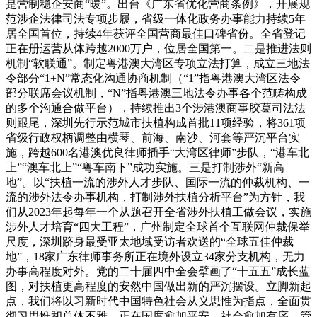
是营制稳企安商“暖”。出台《广东省优化营商条例》，开展规
范涉企法律司法专项步履，省级一体化政务办事能力持续5年
居全国首位，持续4年获评全国营商最佳口碑省份。全省登记
正在册运营从体跨越2000万户，位居全国第一。二是推进法则
机制“软联通”。制定粤港澳大湾区专项立法打算，成立三地法
令部分“1+N”常态化沟通协商机制（“1”指粤港澳大湾区法令
部分联席会议机制，“N”指粤港澳三地法令办事各个范畴构成
的多个沟通合做平台），持续推出3个涉港澳商事胶葛司法法
则跟尾，深圳先行示范城市扶植构成首批11项经验，将361项
省级行政权柄调整由横琴、前海、南沙、河套等严沉平台实
施，跨越600名港澳优良律师插手“大湾区律师”步队，“港车北
上”“澳车北上”“粤车南下”成功实施。三是打制涉外“新高
地”。以“扶植一流的涉外人才步队、国际一流的仲裁机构、一
流的涉外法令办事机构，打制涉外扶植分析平台”为方针，我
们从2023年起每年一个从题召开全省涉外扶植工做会议，实施
涉外人才培育“四大工程”，广州制定全球首个互联网仲裁保举
尺度，深圳跻身最受亚太地域受访者欢送的“全球五佳仲裁
地”，18家广东律师事务所正在境外设立34家分支机构，无力
办事高程度对外。党的二十届四中全会擘画了“十五五”成长蓝
图，对扶植更高程度的安然中国做出新的严沉摆设。立脚新起
点，我们将以习新时代中国特色社会从义思惟为指点，全面贯
彻习思惟和总体不雅，正在国度愈加平安、社会愈加有序、管