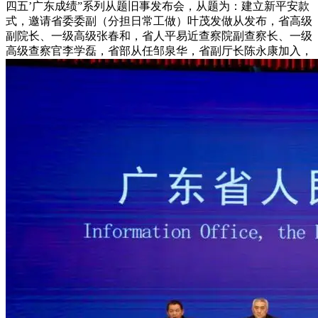
四五’广东成绩”系列从题旧事发布会，从题为：建立新平安款
式，邀请省委委副（分担日常工做）叶茂发做从发布，省高级
副院长、一级高级张春和，省人平易近查察院副查察长、一级
高级查察官李学磊，省部从任邹泉华，省副厅长陈永康加入，