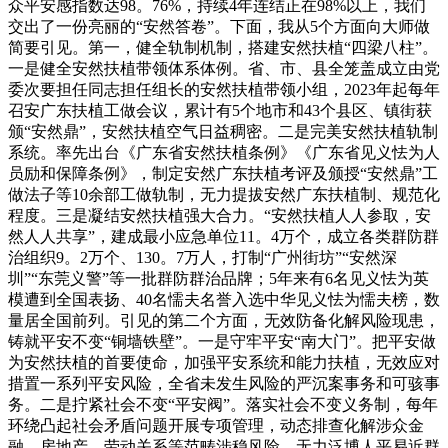
众平安感指数达98。76%，持续4年连结正在98%以上，我们
交出了一份亮丽的“安然答卷”。下面，我从5个方面向大师做
简要引见。第一，健全轨制机制，搭建安然扶植“四梁八柱”。
一是健全安然扶植带领体系体例。省、市、县全笼盖成立由党
委次要担任同志担任组长的安然扶植带领小组，2023年起每年
召安广东扶植工做会议，累计有5个地市和43个县区、镇街获
颁“安然鼎”，安然扶植空气日益稠密。二是完美安然扶植轨制
系统。率先出台《广东省安然扶植条例》《广东省见义怯为人
员励和保障条例》，制定安然广东扶植考评及颁授“安然鼎”工
做法子等10余部工做轨制，无力提拔安然广东扶植制、规范化
程度。三是凝结安然扶植强大合力。“安然扶植人人参取，安
然人人共享”，建成最小应急单位11。4万个，成立各类群防群
治组织9。2万个、130。7万人，打制“广州街坊”“安然深
圳”“东莞义警”等一批群防群治品牌；5年来有6名见义怯为英
模遭到全国表扬、40名懦夫名誉入选中华见义怯为懦夫榜，数
量居全国前列。引见的第二个方面，无效防备化解风险现患，
铸就平安不变“铜墙铁壁”。一是守牢平安“南大门”。把平安做
为安然扶植的首要使命，加强平安系统和能力扶植，无效应对
措置一系列平安风险，全省未发生风险的严沉案事务和可骇事
务。二是拧紧社会不变“平安阀”。落实社会不变义务制，每年
环绕凸起社会矛盾问题开展专项管理，动态排查化解涉众金
融、房地产、劳动关系等范畴涉稳风险，无力泛博人平易近群