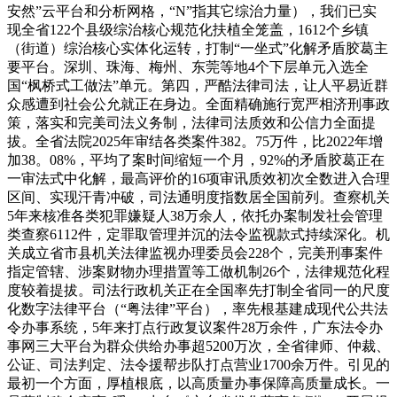
安然”云平台和分析网格，“N”指其它综治力量），我们已实
现全省122个县级综治核心规范化扶植全笼盖，1612个乡镇
（街道）综治核心实体化运转，打制“一坐式”化解矛盾胶葛主
要平台。深圳、珠海、梅州、东莞等地4个下层单元入选全
国“枫桥式工做法”单元。第四，严酷法律司法，让人平易近群
众感遭到社会公允就正在身边。全面精确施行宽严相济刑事政
策，落实和完美司法义务制，法律司法质效和公信力全面提
拔。全省法院2025年审结各类案件382。75万件，比2022年增
加38。08%，平均了案时间缩短一个月，92%的矛盾胶葛正在
一审法式中化解，最高评价的16项审讯质效初次全数进入合理
区间、实现汗青冲破，司法通明度指数居全国前列。查察机关
5年来核准各类犯罪嫌疑人38万余人，依托办案制发社会管理
类查察6112件，定罪取管理并沉的法令监视款式持续深化。机
关成立省市县机关法律监视办理委员会228个，完美刑事案件
指定管辖、涉案财物办理措置等工做机制26个，法律规范化程
度较着提拔。司法行政机关正在全国率先打制全省同一的尺度
化数字法律平台（“粤法律”平台），率先根基建成现代公共法
令办事系统，5年来打点行政复议案件28万余件，广东法令办
事网三大平台为群众供给办事超5200万次，全省律师、仲裁、
公证、司法判定、法令援帮步队打点营业1700余万件。引见的
最初一个方面，厚植根底，以高质量办事保障高质量成长。一