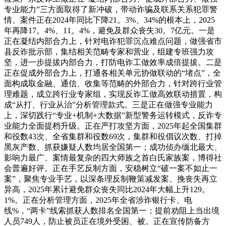
专业能力”三方面取得了新冲破，带动诈骗及联系关系犯罪警
情、案件正在2024年同比下降21。3%、34%的根本上，2025
年再降17。4%、11。4%，避免及群众丧失30。7亿元。一是
正在凝结内部合力上，针对电诈犯罪沉点难点问题，做强省市
县反诈批示部，集结相关范畴专家和营业，组建专班强力攻
坚，进一步提拔内部合力，打防电诈工做效率成倍提拔。二是
正在促成外部合力上，打通各相关单元协做联动的“堵点”，全
面构成取金融、通信、收集等范畴的外部合力，针对跨行业管
理难题，成立跨行业专家组，实现反诈工做高效联动措置，构
成“从打、行业从治”分析管理款式。三是正在做强专业能力
上，深切践行“专业+机制+大数据”新型警务运转模式，反诈专
业能力全面提档升级。正在严打攻坚方面，2025年起全国集群
和役数43次、全省集群和役数69次，集群和役倡议次数、打掉
黑灰产数、抓获嫌疑人数均居全国第一；成功侦办缅北最大、
影响力最广、案情最复杂的四大师族之首白氏家族案，博得社
会普遍好评。正在手艺反制方面，安稳树立“破一案不如止一
案”，聚焦专业手艺，以深条理反制鞭策减发案、挽丧失再立
异高，2025年累计避免群众丧失同比2024年大幅上升129。
1%。正在分析管理方面，2025年全省涉诈银行卡、电
线%，“两卡”线索抓获人数排名全国第一；提前劝阻上当出境
人员749人，防止被员正在境外受困、被。正在宣传防备方