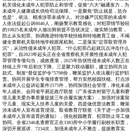
机关强化未成年人犯罪防止和管理，促推“六大”融通发力，为
未成年人健康成长供给司法保障。一是聚焦“防止就是，惩办
也是”，依法、精准涉罪未成年人。对涉嫌严沉犯罪的未成年
人依法提起公诉8046人，阐扬警示教育感化；对犯罪情节较轻
的10825名未成年人做出附前提不告状决定，做实矫治教育，
防止从头犯罪。协调推进特地学校扶植和特地教育工做，不竭
健全查察机关取特地学校跟尾机制。二是落实“定罪取管理并
沉”，从治性侵未成年人犯罪。“什么犯罪凸起就沉点冲击什么
犯罪”，自2023年起头正在全省查察机关开展性侵未成年人犯
罪管理专项勾当，成效逐渐，2025年告状性侵未成年人数正在
持续上升7年后初次下降。三是聚力联动履职，建立协同共治
款式。制发“督促监护令”5798份，鞭策监护人依法履行监护职
责。协同开展学生专项排查管理，帮力安然校园扶植。打点涉
未成年人公益诉讼案件2575件，协同加强社会管理，净化未成
年人成长。会同省平易近政厅联签《广东省农村留守儿童和窘
境儿童关爱办事质量提拔三年步履实施方案》，加强对涉案留
守儿童、现实无人扶养儿童的关爱。四是做优普法教育，鞭策
涉未成年人宣布道育浸湿。取省教育厅联签《关于进一步加强
未成年人宣布道育的通知》，强化校园教育、犯罪防止等工做
协同。全省2346名查察官正在3383所中小学履行副校长职责，
深切开展巡讲、7234次，加强未成年人不雅念，提拔教育实