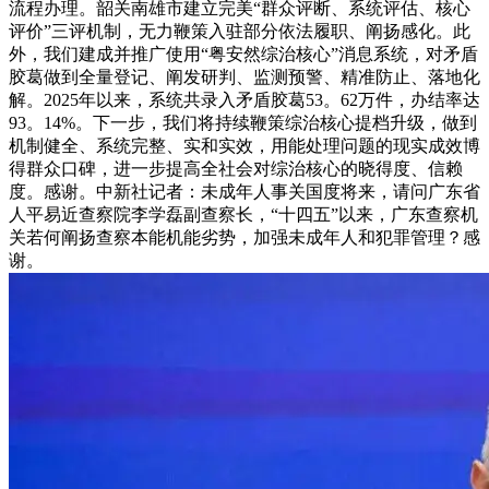
流程办理。韶关南雄市建立完美“群众评断、系统评估、核心
评价”三评机制，无力鞭策入驻部分依法履职、阐扬感化。此
外，我们建成并推广使用“粤安然综治核心”消息系统，对矛盾
胶葛做到全量登记、阐发研判、监测预警、精准防止、落地化
解。2025年以来，系统共录入矛盾胶葛53。62万件，办结率达
93。14%。下一步，我们将持续鞭策综治核心提档升级，做到
机制健全、系统完整、实和实效，用能处理问题的现实成效博
得群众口碑，进一步提高全社会对综治核心的晓得度、信赖
度。感谢。中新社记者：未成年人事关国度将来，请问广东省
人平易近查察院李学磊副查察长，“十四五”以来，广东查察机
关若何阐扬查察本能机能劣势，加强未成年人和犯罪管理？感
谢。