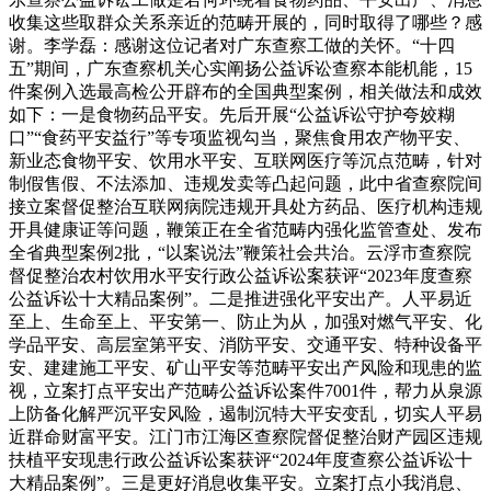
收集这些取群众关系亲近的范畴开展的，同时取得了哪些？感
谢。李学磊：感谢这位记者对广东查察工做的关怀。“十四
五”期间，广东查察机关心实阐扬公益诉讼查察本能机能，15
件案例入选最高检公开辟布的全国典型案例，相关做法和成效
如下：一是食物药品平安。先后开展“公益诉讼守护夸姣糊
口”“食药平安益行”等专项监视勾当，聚焦食用农产物平安、
新业态食物平安、饮用水平安、互联网医疗等沉点范畴，针对
制假售假、不法添加、违规发卖等凸起问题，此中省查察院间
接立案督促整治互联网病院违规开具处方药品、医疗机构违规
开具健康证等问题，鞭策正在全省范畴内强化监管查处、发布
全省典型案例2批，“以案说法”鞭策社会共治。云浮市查察院
督促整治农村饮用水平安行政公益诉讼案获评“2023年度查察
公益诉讼十大精品案例”。二是推进强化平安出产。人平易近
至上、生命至上、平安第一、防止为从，加强对燃气平安、化
学品平安、高层室第平安、消防平安、交通平安、特种设备平
安、建建施工平安、矿山平安等范畴平安出产风险和现患的监
视，立案打点平安出产范畴公益诉讼案件7001件，帮力从泉源
上防备化解严沉平安风险，遏制沉特大平安变乱，切实人平易
近群命财富平安。江门市江海区查察院督促整治财产园区违规
扶植平安现患行政公益诉讼案获评“2024年度查察公益诉讼十
大精品案例”。三是更好消息收集平安。立案打点小我消息、