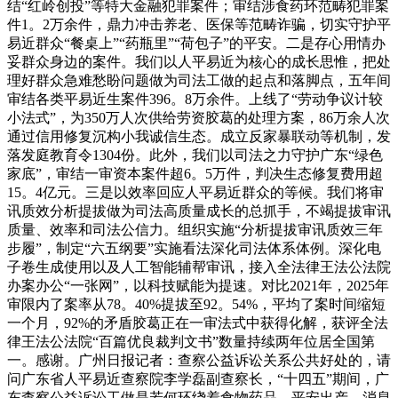
结“红岭创投”等特大金融犯罪案件；审结涉食药环范畴犯罪案
件1。2万余件，鼎力冲击养老、医保等范畴诈骗，切实守护平
易近群众“餐桌上”“药瓶里”“荷包子”的平安。二是存心用情办
妥群众身边的案件。我们以人平易近为核心的成长思惟，把处
理好群众急难愁盼问题做为司法工做的起点和落脚点，五年间
审结各类平易近生案件396。8万余件。上线了“劳动争议计较
小法式”，为350万人次供给劳资胶葛的处理方案，86万余人次
通过信用修复沉构小我诚信生态。成立反家暴联动等机制，发
落发庭教育令1304份。此外，我们以司法之力守护广东“绿色
家底”，审结一审资本案件超6。5万件，判决生态修复费用超
15。4亿元。三是以效率回应人平易近群众的等候。我们将审
讯质效分析提拔做为司法高质量成长的总抓手，不竭提拔审讯
质量、效率和司法公信力。组织实施“分析提拔审讯质效三年
步履”，制定“六五纲要”实施看法深化司法体系体例。深化电
子卷生成使用以及人工智能辅帮审讯，接入全法律王法公法院
办案办公“一张网”，以科技赋能为提速。对比2021年，2025年
审限内了案率从78。40%提拔至92。54%，平均了案时间缩短
一个月，92%的矛盾胶葛正在一审法式中获得化解，获评全法
律王法公法院“百篇优良裁判文书”数量持续两年位居全国第
一。感谢。广州日报记者：查察公益诉讼关系公共好处的，请
问广东省人平易近查察院李学磊副查察长，“十四五”期间，广
东查察公益诉讼工做是若何环绕着食物药品、平安出产、消息