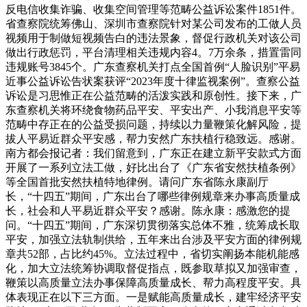
反电信收集诈骗、收集空间管理等范畴公益诉讼案件1851件。
省查察院统筹佛山、深圳市查察院针对某公司发布的工做人员
视频用于制做短视频告白的违法景象，督促行政机关对该公司
做出行政惩罚，平台清理相关违规内容4。7万余条，措置雷同
违规账号3845个。广东查察机关打点全国首例“人脸识别”平易
近事公益诉讼告状案获评“2023年度十律监视案例”。查察公益
诉讼是习思惟正在公益范畴的活泼实践和原创性。接下来，广
东查察机关将环绕食物药品平安、平安出产、小我消息平安等
范畴中存正在的公益受损问题，持续以力量鞭策化解风险，提
拔人平易近群众平安感，帮力安然广东扶植行稳致远。感谢。
南方都会报记者：我们留意到，广东正在建立新平安款式方面
开展了一系列立法工做，好比出台了《广东省安然扶植条例》
等全国首批安然扶植特地律例。请问广东省陈永康副厅
长，“十四五”期间，广东出台了哪些律例规章来办事高质量成
长，社会和人平易近群众平安？感谢。陈永康：感激您的提
问。“十四五”期间，广东深切贯彻落实总体不雅，统筹成长取
平安，加强立法轨制供给，五年来出台涉及平安方面的律例规
章共52部，占比约45%。立法过程中，省切实阐扬本能机能感
化，加大立法统筹协调取督促指点，既参取草拟又加强审查，
鞭策以高质量立法办事保障高质量成长、帮力高程度平安。具
体表现正在以下三方面。一是赋能高质量成长，建牢经济平安