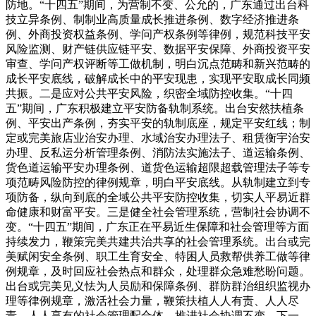
防地。“十四五”期间，为营制不变、公允的，广东通过出台科
技立异条例、制制业高质量成长推进条例、数字经济推进条
例、外商投资权益条例、学问产权条例等律例，规范科技平安
风险监测、财产链供应链平安、数据平安保障、外商投资平安
审查、学问产权评断等工做机制，明白沉点范畴和新兴范畴的
成长平安底线，破解成长中的平安现患，实现平安取成长同频
共振。二是应对公共平安风险，织密全域防控收集。“十四
五”期间，广东积极建立平安防备轨制系统。出台安然扶植条
例、平安出产条例，夯实平安的轨制底座，规定平安红线；制
定或完美旅店业治安办理、水域治安办理法子、租赁衡宇治安
办理、反私运分析管理条例、消防法实施法子、道运输条例、
货色道运输平安办理条例、道货色运输超限超载管理法子等专
项范畴风险防控的律例规章，明白平安底线。从轨制建立到专
项防备，纵向到底的全域公共平安防控收集，切实人平易近群
命健康和财富平安。三是健全社会管理系统，营制社会协调不
变。“十四五”期间，广东正在平易近生保障和社会管理等方面
持续发力，鞭策完美共建共治共享的社会管理系统。出台或完
美赋闲安全条例、职工生育安全、特困人员救帮供养工做等律
例规章，及时回应社会热点和群众，处理群众急难愁盼问题。
出台或完美见义怯为人员励和保障条例、群防群治组织监视办
理等律例规章，激活社会力量，鞭策扶植人人有责、人人尽
责、人人享有的社会管理配合体，推进社会协调不变。下一