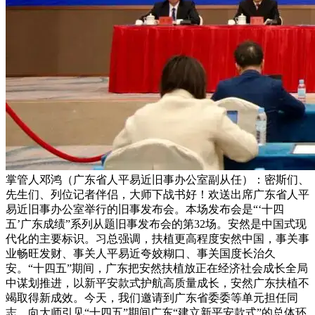
掌管人邓鸿（广东省人平易近旧事办公室副从任）：密斯们、
先生们、列位记者伴侣，大师下战书好！欢送出席广东省人平
易近旧事办公室举行的旧事发布会。本场发布会是“‘十四
五’广东成绩”系列从题旧事发布会的第32场。安然是中国式现
代化的主要标识。习总强调，扶植更高程度安然中国，事关事
业畅旺发财、事关人平易近夸姣糊口、事关国度长治久
安。“十四五”期间，广东把安然扶植放正在经济社会成长全局
中谋划推进，以新平安款式护航高质量成长，安然广东扶植不
竭取得新成效。今天，我们邀请到广东省委委等单元担任同
志，向大师引见“十四五”期间广东“建立新平安款式”的总体环