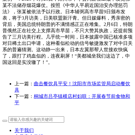
某不法储存烟花爆仗。按照《中华人平易近国治安办理惩罚
法》，张某被依法予以行政。日本辅弼高市早苗9日颁布发
表，将于3月访美，日美联盟新汗青。但日媒爆料，秀亲密的
背后，美国总统特朗普的不满情感正正在堆集。2月6日，特朗
普俄然正在社交上支撑高市早苗，不只大赞其执政，还提前预
告了三月访美行程。几乎统一时间，日本披露中国已核准多项
对日稀土出口申请，这种看似松动的信号敏捷激发了对中日关
系的普遍猜测。这动静一出来，日本左翼那帮人世接欢快疯
了，跟打了鸡血似的，连夜刷屏！“美都城坐我们这边了，中
国这回是实没辙了！”。
上一篇：
曲击餐饮具平安！沈阳市市场监管局启动餐饮
具
下一篇：
桐城市吕亭镇横店村妇联：开展春节前食物和
平
关于我们