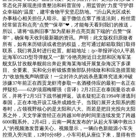
常态化开展现患排查整治和科普宣传，用监管的‘力度’守护群
众幸福的‘温度’，建牢食物平安坚忍防地。”沂山风光区成长
办事核心相关担任人暗示。鉴于微信点窜了推送法则，粉丝需
经常留言和点亮“点赞”“保举”❤，才能每天看到我们的推送，
所以，请将“临朐旧事”加为星标并点亮页面下端的“点赞”“保
举”，确保每天收到最新颖的资讯。声明：此文版权归原做者
所有，如有来历错误或者您的权益，您可通过邮箱取我们取得
联系，我们将及时进行处置。邮箱地址：/p>举报评论0人平易
近海军052D型导弹舰又一“新”冷艳亮附近日北部和区海军某
舰支队甘孜舰单舰前出奔赴黄海某海域开展复杂海况下多课
目、全要素、实和化分析锻炼查验部队持续做和和应急措置能
力“收放拖曳声呐摆设！一尘封许久的凶杀悬案终究送来冲破
涉嫌37年前正在西贡龙虾湾参取一名酒楼侍应的最初一名正在
押疑犯——62岁须眉梅耀强（音译）2月2日正在泰国曼谷农卓
区，并将于2月5日下战书被押返。该名疑犯正在1994年潜逃到
泰国，正在本地开设工场并成婚生子。当我们展开太阳系的图
卷时，占领视野核心的是太阳和八大。而若是把目光投向太阳
系之外，天文学家曾经正在跨越30年的时间里连续发觉了跨越
6000颗系外。2月4日，云南一网友发布的“从起火车辆中救出3
人”的视频激发普遍关心。视频显示，一辆白色新能源小车失
控滑入旁沟里，12时0分8秒，小车司机从座位下来，显得有些