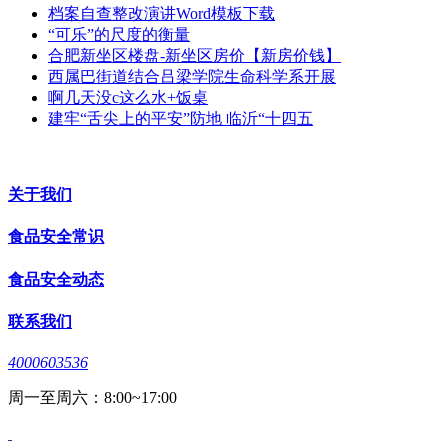
档案自查整改演讲Word模板下载
“可乐”的尺度的衡量
合肥新坐区楼盘-新坐区房价【新房价钱】
西属巴街道结合吕梁学院生命科学系开展
啊几天没c这么水+饭桌
建牢“舌尖上的平安”防地 临沂“十四五
关于我们
食品安全常识
食品安全动态
联系我们
4000603536
周一至周六：8:00~17:00