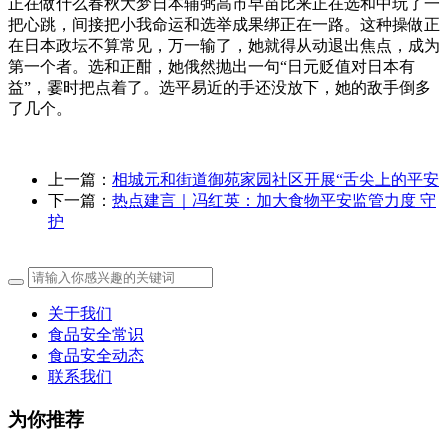
正在做什么春秋大梦日本辅弼高市早苗比来正在选和中玩了一
把心跳，间接把小我命运和选举成果绑正在一路。这种操做正
在日本政坛不算常见，万一输了，她就得从动退出焦点，成为
第一个者。选和正酣，她俄然抛出一句“日元贬值对日本有
益”，霎时把点着了。选平易近的手还没放下，她的敌手倒多
了几个。
上一篇：
相城元和街道御苑家园社区开展“舌尖上的平安
下一篇：
热点建言｜冯红英：加大食物平安监管力度 守
护
关于我们
食品安全常识
食品安全动态
联系我们
为你推荐