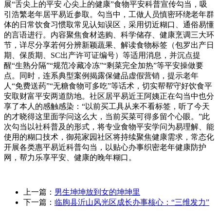
展“舌尖上的平安 心尖上的健康”食物平安科普宣传勾当，吸
引浩繁老年居平易近参取。勾当中，工做人员慎密环绕老年群
体的日常饮食习惯取常见认知误区，采用切近糊口、通俗易懂
的言语进行。内容聚焦食材选购、科学储存、健康烹调三大环
节，详尽分享若何分辨新颖蔬果、解读食物标签（包罗出产日
期、保质期、SC出产许可证编号）等适用消息，并沉点提
醒“生熟分隔”“规范冷藏冷冻”“剩菜完全加热”等平安操做要
点。同时，连系典型案例揭露保健品虚假营销，提示老年
人“免费送药”“无糖食物可多吃”等话术，切实帮帮守好饮食平
安取财富平安两道防地。社区居平易近王阿姨正在勾当中也分
享了本人的感触感染：“以前买工具从来不看标签，听了今天
的才晓得这里面学问这么大，当前买菜可得多留个心眼。”此
次勾当以社科普及的形式，将专业食物平安学问为易理解、能
使用的糊口技术，御苑家园社区将持续聚焦健康需求，常态化
开展各类惠平易近科普勾当，以贴心办事织密老年健康防护
网，帮力乐享平安、健康的晚年糊口。
上一篇：
男生坤坤放到女的坤坤里
下一篇：
临朐县沂山风光区成长办事核心：“三维发力”