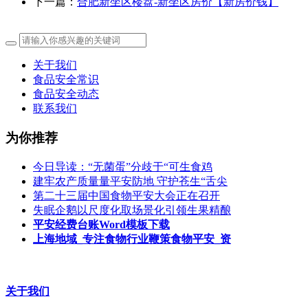
下一篇：
合肥新坐区楼盘-新坐区房价【新房价钱】
关于我们
食品安全常识
食品安全动态
联系我们
为你推荐
今日导读：“无菌蛋”分歧于“可生食鸡
建牢农产质量量平安防地 守护苍生“舌尖
第二十三届中国食物平安大会正在召开
失眠企鹅以尺度化取场景化引领生果精酿
平安经费台账Word模板下载
上海地域_专注食物行业鞭策食物平安_资
关于我们