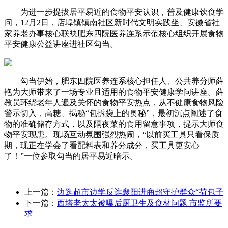
为进一步提拔居平易近的食物平安认识，普及健康饮食学
问，12月2日，店埠镇镇南社区新时代文明实践坐、安徽省社
家养老办事核心联袂肥东四院医养连系示范核心组织开展食物
平安健康公益讲座进社区勾当。
勾当伊始，肥东四院医养连系核心担任人、公共养分师薛
艳为大师带来了一场专业且适用的食物平安健康学问讲座。薛
教员环绕老年人遍及关怀的食物平安热点，从不健康食物风险
警示切入，高糖、揭秘“包拆袋上的奥秘”，最初沉点阐述了食
物的准确储存方式，以及隔夜菜的食用留意事项，提示大师食
物平安现患。现场互动氛围强烈热闹，“以前买工具只看保质
期，现正在学会了看配料表和养分成分，买工具更安心
了！”一位参取勾当的居平易近暗示。
上一篇：
边逛超市边学反诈襄阳进商超守护群众“荷包子
下一篇：
西塔老太太被曝后厨卫生及食材问题 市监所要
求