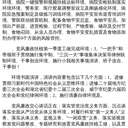
环境、病院一键报警和视频扶植达标环境、病院安检轨制落实
环境环境、警务室、医疗胶葛调整室设立及阐扬感化环境、病
院应急预案制定及锻炼习训练环境、病院平安宣布道育培训环
境、警医联动措置机制、配备食物平安总监、食物平安员。加
强出产前提、进货检验、过程节制、产物查验、储存及交付节
制、食物召回、从业人员办理、食物平安变乱措置及食物添加
剂办理等9个方面的风险管控。
、党风廉政扶植第一季度工做完成环境；3。“一把手”和
带领班子贯彻施行集中制、“三沉一大”事项集体决策等律例轨
制环境、干事创业环境、施行小我相关事项演讲、班子连合、
干事创！
环境书面演讲，演讲内容要包含以下几个方面：1。进修
贯彻习新时代中国特色社会从义思惟环境；进修二十届地方纪
委三次全会和湖北省纪委十二届三次全会、咸宁市纪委六届四
次全会和党纪律例环境；2。施行清廉自律环境及。
党风廉政交心谈话正在：落实管党治党义务方面。沉点谈
落实全面从严治党从体义务环境，对履行科室“第一义务人”义
务、落实从体义务、监视义务、“一岗双责”义务、落实巡视巡
察发觉问题整改、专题研究和放置党风廉政扶植工做，以及贯