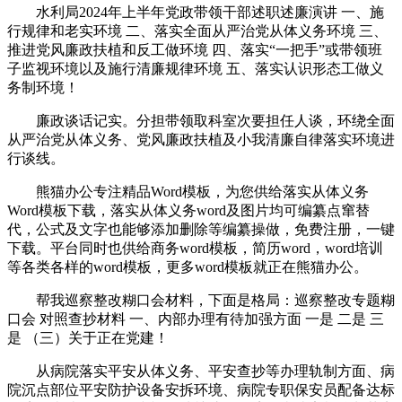
水利局2024年上半年党政带领干部述职述廉演讲 一、施
行规律和老实环境 二、落实全面从严治党从体义务环境 三、
推进党风廉政扶植和反工做环境 四、落实“一把手”或带领班
子监视环境以及施行清廉规律环境 五、落实认识形态工做义
务制环境！
廉政谈话记实。分担带领取科室次要担任人谈，环绕全面
从严治党从体义务、党风廉政扶植及小我清廉自律落实环境进
行谈线。
熊猫办公专注精品Word模板，为您供给落实从体义务
Word模板下载，落实从体义务word及图片均可编纂点窜替
代，公式及文字也能够添加删除等编纂操做，免费注册，一键
下载。平台同时也供给商务word模板，简历word，word培训
等各类各样的word模板，更多word模板就正在熊猫办公。
帮我巡察整改糊口会材料，下面是格局：巡察整改专题糊
口会 对照查抄材料 一、内部办理有待加强方面 一是 二是 三
是 （三）关于正在党建！
从病院落实平安从体义务、平安查抄等办理轨制方面、病
院沉点部位平安防护设备安拆环境、病院专职保安员配备达标