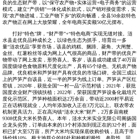
良的生态财产带，以“保守农产物+实体运营+电子商务”的运营
模式，建立“产供销”一体化成长款式，以产销对接促需求，实
现“农产物进城，工业产物下乡”的双向畅通，全县50余款特色
农产物正在网上大放荣耀，全年电商买卖额50亿元摆布。
打好“特色”牌，“财产带”+“特色电商”实现无缝对接。涟
水县走优良品种成长之，以绿色生态为抓手，培育出一多
量“涟农优品”享誉市场，该县的鸡糕、捆蹄、菱角、大闸蟹、
金丝、红薯粉丝等成为网上人气很高的商品，财产带的优良产
物带动了网上发卖，形势喜人。客岁，该县成功建成了40万亩
国度级绿色食物原料尺度化出产，具有65个绿色、无机农产物
品牌。优良稻米和芦笋财产具有优良的市场口碑。全国三成以
上的芦笋产自该县，近一半的芦笋为线上订单。芦笋从产区红
窑镇，2020年，获批全国“一村一品”示范村镇；2021年，获批
国度农业财产强镇扶植；2022年，荣获国度芦笋设备化栽培尺
度化示范区。芦笋种植面积达2万余亩，带动近2000村平易近
正在话柄现就业，人均年添加收入正在3万元以上。联农带农
机制更具活力。正在高沟镇“涟水大米”财产，2万多亩南粳
9308优良大米长势喜人。本年，涟水大米实业无限公司阐扬国
企龙头劣势，订单由本来的13个村添加到现正在的32个村，面
积已扩大至5万亩，所产大米均实现保底收购价钱，且高于市
场价钱10%，极大地群众的好处和种粮积极性、参取性。同