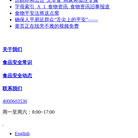
沉磅即将出台“无堂食”商家将加注专属
字母索引_A_1_食物资讯_食物资讯旧事报道
食物平安法将送点窜
确保人平易近群众“舌尖上的平安”——
黄页正在线旁不雅的视频免费
关于我们
食品安全常识
食品安全动态
联系我们
4000603536
周一至周六：8:00~17:00
English