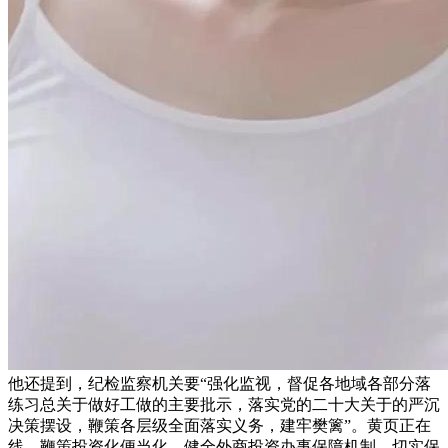
他还提到，纪检监察机关要“强化监视，督促各地域各部分落
练习总关于做好工做的主要批示，落实党的二十大关于的严沉
决策摆设，鞭策各层级全面落实义务，建牢樊篱”。黄页正在
线。鞭策投资化便当化。健全外商投资办事保障机制，切实保