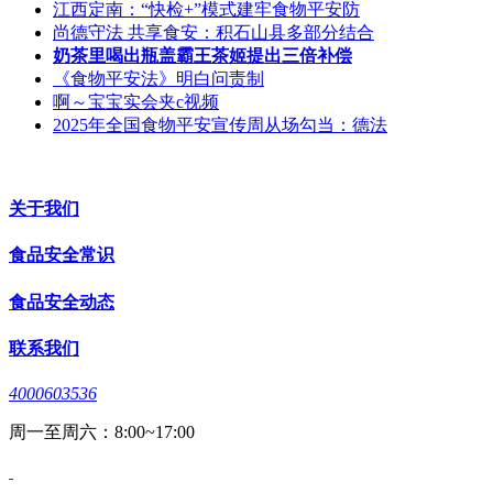
江西定南：“快检+”模式建牢食物平安防
尚德守法 共享食安：积石山县多部分结合
奶茶里喝出瓶盖霸王茶姬提出三倍补偿
《食物平安法》明白问责制
啊～宝宝实会夹c视频
2025年全国食物平安宣传周从场勾当：德法
关于我们
食品安全常识
食品安全动态
联系我们
4000603536
周一至周六：8:00~17:00