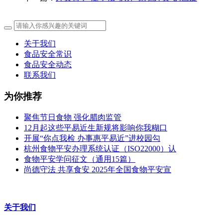
关于我们
食品安全常识
食品安全动态
联系我们
为你推荐
聚焦节日食物 强化腊肉监管
12月起这些平易近生新规将影响你我糊口
开展“你点我检 办事惠平易近”进校园勾
杭州食物平安办理系统认证（ISO22000）认
食物平安学问征文（通用15篇）
尚德守法 共享食安 2025年全国食物平安宣
关于我们