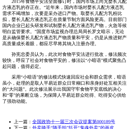
2015年食物平安法全面修订时，国内市场上尚无婴长儿配
方液态乳的存正在。“近年来，国内市场对婴长儿配方液态乳
需求不竭增加，次要是采办进口产物。取婴长儿配方乳粉比
拟，婴长儿配方液态乳正在质量节制方面风险更高。目前部门
国内企业已起头研发和试制婴长儿配方液态乳产物，火急等候
明白监管要求。”国度市场监视办理总局局长罗文暗示，无论
是从确保婴长儿配方液态乳产物质量和平安，仍是从推进财产
高质量成长着眼，都应尽早将其纳入注册办理。
孙宪忠委员认为，此次对食物平安法进行批改，修法频次
较快，呼应了社会对食物平安的，修法以“小暗语”模式聚焦凸
起问题，值得必定。
采用“小暗语”的修法模式快速回应社会和群众需求，暗语
虽小，处理的是取人平易近群众日常糊口和亲身好处互相关注
的“大问题”。此次修法展示出我国守牢食物平安底线的决心
和“零”的果断立场，为保障人平易近群众吃得、吃得安心供给
了强劲动能。
上一篇：
全国政协十一届三次会议提案第000189号
下一篇：
外卖骑手“随手拍”扒开“鬼魂外卖”的画皮