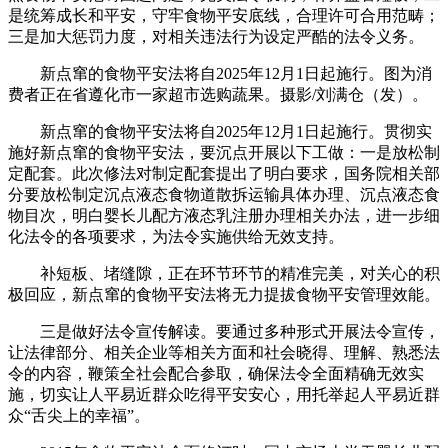
是统筹成长和平安，守牢食物平安底线，合理许可合用范畴；
三是加大惩罚力度，对相关违法行为设定严酷的法令义务。
新点窜的食物平安法将自2025年12月1日起施行。图为消
费者正在省遵化市一家超市选购蔬果。摄影/刘满仓（发）。
新点窜的食物平安法将自2025年12月1日起施行。贯彻实
施好新点窜的食物平安法，要沉点开展以下工做：一是放松制
定配套。此次修法对制定配套提出了明白要求，国务院相关部
分要放松制定沉点液态食物道散拆运输具体办理、沉点液态食
物目次，明白婴长儿配方液态乳注册办理相关办法，进一步细
化法令的各项要求，为法令实施供给无效支持。
补短板、堵缝隙，正在环节环节的精准完美，对关心的积
极回应，新点窜的食物平安法将无力提拔食物平安管理效能。
三是做好法令宣传解读。要通过多种形式开展法令宣传，
让法律部分、相关企业等相关方面和社会晓得、理解、熟悉法
令的内容，鞭策全社会配合参取，确保法令全面精确无效实
施，切实让人平易近群众吃得平安安心，用托举起人平易近群
众“舌尖上的幸福”。