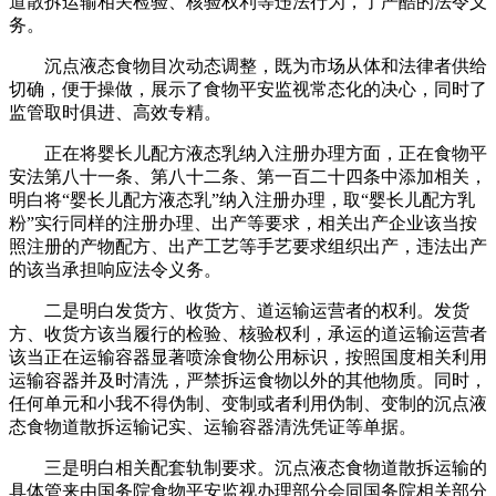
道散拆运输相关检验、核验权利等违法行为，了严酷的法令义
务。
沉点液态食物目次动态调整，既为市场从体和法律者供给
切确，便于操做，展示了食物平安监视常态化的决心，同时了
监管取时俱进、高效专精。
正在将婴长儿配方液态乳纳入注册办理方面，正在食物平
安法第八十一条、第八十二条、第一百二十四条中添加相关，
明白将“婴长儿配方液态乳”纳入注册办理，取“婴长儿配方乳
粉”实行同样的注册办理、出产等要求，相关出产企业该当按
照注册的产物配方、出产工艺等手艺要求组织出产，违法出产
的该当承担响应法令义务。
二是明白发货方、收货方、道运输运营者的权利。发货
方、收货方该当履行的检验、核验权利，承运的道运输运营者
该当正在运输容器显著喷涂食物公用标识，按照国度相关利用
运输容器并及时清洗，严禁拆运食物以外的其他物质。同时，
任何单元和小我不得伪制、变制或者利用伪制、变制的沉点液
态食物道散拆运输记实、运输容器清洗凭证等单据。
三是明白相关配套轨制要求。沉点液态食物道散拆运输的
具体管来由国务院食物平安监视办理部分会同国务院相关部分