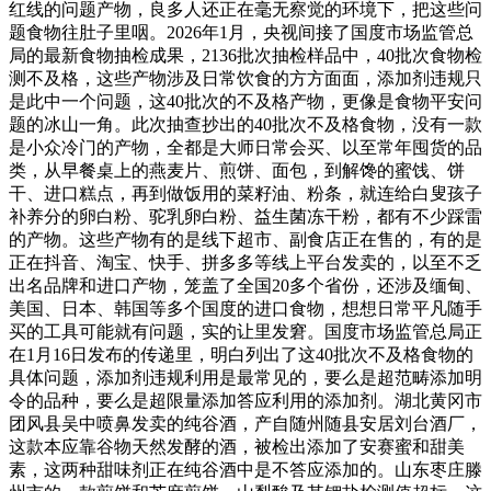
红线的问题产物，良多人还正在毫无察觉的环境下，把这些问
题食物往肚子里咽。2026年1月，央视间接了国度市场监管总
局的最新食物抽检成果，2136批次抽检样品中，40批次食物检
测不及格，这些产物涉及日常饮食的方方面面，添加剂违规只
是此中一个问题，这40批次的不及格产物，更像是食物平安问
题的冰山一角。此次抽查抄出的40批次不及格食物，没有一款
是小众冷门的产物，全都是大师日常会买、以至常年囤货的品
类，从早餐桌上的燕麦片、煎饼、面包，到解馋的蜜饯、饼
干、进口糕点，再到做饭用的菜籽油、粉条，就连给白叟孩子
补养分的卵白粉、驼乳卵白粉、益生菌冻干粉，都有不少踩雷
的产物。这些产物有的是线下超市、副食店正在售的，有的是
正在抖音、淘宝、快手、拼多多等线上平台发卖的，以至不乏
出名品牌和进口产物，笼盖了全国20多个省份，还涉及缅甸、
美国、日本、韩国等多个国度的进口食物，想想日常平凡随手
买的工具可能就有问题，实的让里发窘。国度市场监管总局正
在1月16日发布的传递里，明白列出了这40批次不及格食物的
具体问题，添加剂违规利用是最常见的，要么是超范畴添加明
令的品种，要么是超限量添加答应利用的添加剂。湖北黄冈市
团风县吴中喷鼻发卖的纯谷酒，产自随州随县安居刘台酒厂，
这款本应靠谷物天然发酵的酒，被检出添加了安赛蜜和甜美
素，这两种甜味剂正在纯谷酒中是不答应添加的。山东枣庄滕