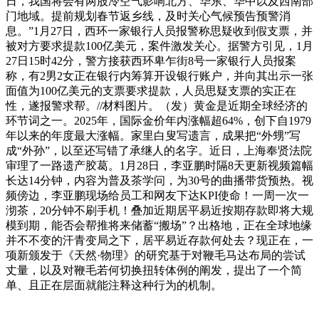
日，我国将会有两股冷空气影响北方、华东、华中以及西南部
门地域。提前规划春节返乡线，及时关心气候预告预警消
息。”1月27日，西环一家银行人员报警称思疑收到假支票，并
被对方要求提款100亿美元，案件激发关心。据警方引见，1月
27日15时42分，警方接获西环卑乍街8号一家银行人员报案
称，有2男2女正在银行内筹算开设银行账户，并向其出示一张
面值为100亿美元的支票要求提款，人员思疑支票的实正在
性，遂报警求帮。//材料图片。（发）黄金是近期全球经济的
环节词之一。2025年，国际金价年内涨幅超64%，创下自1979
年以来的年度最大涨幅。家里白叟写遗言，成果把“外甥”写
成“外孙”，以至还写错了承继人的名字。近日，上海奉贤法院
审理了一路遗产胶葛。1月28日，李亚鹏时隔8天更新视频篇幅
长达14分钟，内容为普及茶学问，为30号的曲播带货预热。视
频傍边，李亚鹏现场给员工和网友下达KPI使命！一周一次一
沏茶，20分钟不刷手机！叠加近期居平易近按期存款即将大规
模到期，能否会帮推将来储蓄“搬场”？出格地，正在全球地缘
并不不变的汗青变局之下，居平易近存款何处去？现正在，一
项新颁发于《天然·物理》的研究基于对鞭毛马达布局的尝试
丈量，以及对鞭毛若何切换扭转体例的阐发，提出了一个简
单、且正在层面就能注释这种行为的机制。