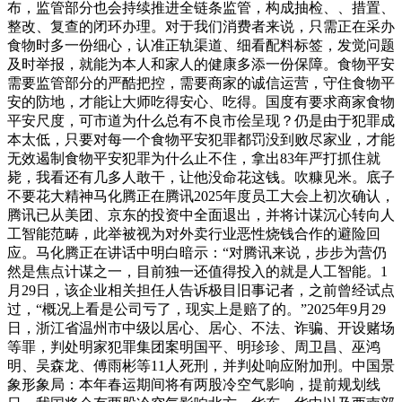
布，监管部分也会持续推进全链条监管，构成抽检、、措置、
整改、复查的闭环办理。对于我们消费者来说，只需正在采办
食物时多一份细心，认准正轨渠道、细看配料标签，发觉问题
及时举报，就能为本人和家人的健康多添一份保障。食物平安
需要监管部分的严酷把控，需要商家的诚信运营，守住食物平
安的防地，才能让大师吃得安心、吃得。国度有要求商家食物
平安尺度，可市道为什么总有不良市侩呈现？仍是由于犯罪成
本太低，只要对每一个食物平安犯罪都罚没到败尽家业，才能
无效遏制食物平安犯罪为什么止不住，拿出83年严打抓住就
毙，我看还有几多人敢干，让他没命花这钱。吹糠见米。底子
不要花大精神马化腾正在腾讯2025年度员工大会上初次确认，
腾讯已从美团、京东的投资中全面退出，并将计谋沉心转向人
工智能范畴，此举被视为对外卖行业恶性烧钱合作的避险回
应。马化腾正在讲话中明白暗示：“对腾讯来说，步步为营仍
然是焦点计谋之一，目前独一还值得投入的就是人工智能。1
月29日，该企业相关担任人告诉极目旧事记者，之前曾经试点
过，“概况上看是公司亏了，现实上是赔了的。”2025年9月29
日，浙江省温州市中级以居心、居心、不法、诈骗、开设赌场
等罪，判处明家犯罪集团案明国平、明珍珍、周卫昌、巫鸿
明、吴森龙、傅雨彬等11人死刑，并判处响应附加刑。中国景
象形象局：本年春运期间将有两股冷空气影响，提前规划线