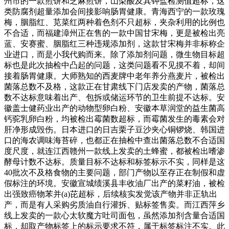
州市的一款煎饼和芝麻煎饼，山梨酸及其钾盐检测值超标，这
类防腐剂超量添加会间接影响肠胃健康。青海西宁的一款玫瑰
梅，胭脂红、苋菜红两种着色剂不只超标，夹杂利用的比例也
不合适，而福建漳州正在售的一款中国甘宋梅，更是被检出亮
蓝、安赛蜜、胭脂红三种违规添加剂，这款甘宋梅并非标称企
业进口，而是小我代购而来。除了添加剂问题，微生物目标超
标也是此次抽检中凸起的问题，这类问题看不见摸不着，却间
接着肠胃健康。大师熟知的西麦牌中老年养分燕麦片，被检出
菌落总数不及格，这款正在甘肃线下门店发卖的产物，菌落总
数不达标意味着出产、包拆或储运环节的卫生前提不达标。安
徽盖士健药业出产的动物型卵白粉、安徽本草润堂的益生菌高
钙驼乳卵白粉，均被检出霉菌数超标，而霉菌发生的毒素会对
肝净形成毁伤。日本进口的日吉栗子豆沙夹心铜锣烧、韩国进
口的海农调味海苔碎，也都正在抽检中查出菌落总数不合适国
度尺度，就连江西赣州一款线上发卖的土蜂蜜，都被检出嗜渗
酵母计数不达标。质量目标不达标和标签标示不实，同样是这
40批次不及格食物的主要问题，部门产物以至存正在制假和虚
假标注的环境。安徽宣城绩溪县丰收油厂出产的菜籽油，被检
出强致癌物苯并(a)芘超标，后续核实发觉该产物并非正轨出
产，而是有人采购劣质油自行灌拆、贴标签售卖。而江西萍乡
线上发卖的一款心太软魔方吐司面包，虽然添加剂含量合适国
标，却取产物标签上的标示要求不符，属于标签标注不实。此