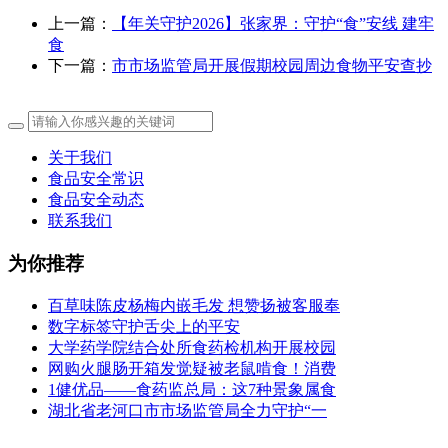
上一篇：
【年关守护2026】张家界：守护“食”安线 建牢
食
下一篇：
市市场监管局开展假期校园周边食物平安查抄
关于我们
食品安全常识
食品安全动态
联系我们
为你推荐
百草味陈皮杨梅内嵌毛发 想赞扬被客服奉
数字标签守护舌尖上的平安
大学药学院结合处所食药检机构开展校园
网购火腿肠开箱发觉疑被老鼠啃食！消费
1健优品——食药监总局：这7种景象属食
湖北省老河口市市场监管局全力守护“一