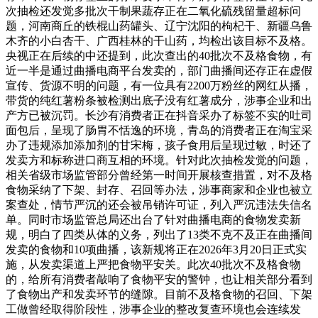
次抽检还发觉多批次干制果蔬存正在二氧化硫残留量超标问
题，河南商丘的铁棍山药罐头、辽宁沈阳的枸杞干、新疆乌鲁
木齐的小白杏干、广西桂林的干山药，均检出该目标不及格。
央视正在后续的中还提到，此次查出的40批次不及格食物，有
近一半是通过曲播电商平台发卖的，部门曲播间还存正在虚假
宣传、货源不明的问题，有一位具有2200万粉丝的网红从播，
带货的纯红薯粉条被检测出底子没有红薯成分，涉事企业和出
产方已被沉罚。长沙有消费者正在抖音采办了标签不实的吐司
面包后，呈现了肠胃不恬逸的环境，青岛的消费者正在淘宝采
办了违规添加添加剂的甘宋梅，孩子食用后呈现过敏，时还了
发卖方和标称进口商互相的环境。针对此次抽检发觉的问题，
相关省级市场监管部分曾经第一时间开展核查措置，对不及格
食物采纳了下架、封存、召回等办法，涉事商家和企业也被立
案查处，情节严沉的还会被吊销许可证，列入严沉违法失信名
单。同时市场监管总局还出台了针对曲播电商的食物发卖新
规，明白了四类从体的义务，列出了13类不克不及正在曲播间
发卖的食物和10项曲播，该新规将正在2026年3月20日正式实
施，从发卖渠道上严把食物平安关。此次40批次不及格食物
的，给所有消费者敲响了食物平安的警钟，也让相关部分看到
了食物出产和发卖环节的缝隙。目前不及格食物的召回、下架
工做曾经取得阶段性，涉事企业的整改复查环境也会连续发