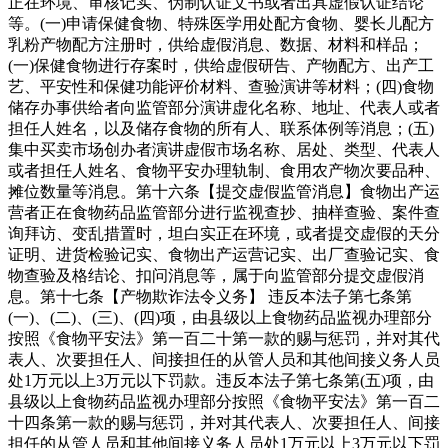
正在环境、审核记实、伪制认证文书或者出具虚假认证结论
等。(一)申请保健食物、特殊医学用处配方食物、婴长儿配方
乳粉产物配方注册时，供给虚假消息、数据、材料和样品；
(一)保健食物进行存案时，供给虚假研告、产物配方、出产工
艺、平安性和保健功能评价材料、查验演讲等材料；(四)食物
储存办事供给者向监管部分演讲虚化名称、地址、代表人或者
担任人姓名，以及储存食物的所有人、联系体例等消息；(五)
集中买卖市场创办者演讲虚假市场名称、居处、类型、代表人
或者担任人姓名、食物平安办理轨制、食用农产物次要品种、
摊位数量等消息。第十六条【提交虚假监管消息】食物出产运
营者正在食物药品监管部分进行监视查抄、抽样查验、案件查
询拜访、变乱措置时，坦白实正在环境，或者提交虚假的天分
证明、进货检验记实、食物出产运营记实、出厂查验记实、食
物查验及格结论、扣问消息等，属于向监管部分提交虚假消
息。第十七条【产物欺诈法令义务】 违反本法子第七条第
(一)、(二)、(三)、(四)项，由县级以上食物药品监视办理部分
按照《食物平安法》第一百二十第一款的赐与惩罚，并对其代
表人、次要担任人、间接担任的从管人员和其他间接义务人员
处1万元以上3万元以下罚款。违反本法子第七条第(五)项，由
县级以上食物药品监视办理部分按照《食物平安法》第一百二
十四条第一款的赐与惩罚，并对其代表人、次要担任人、间接
担任的从管人员和其他间接义务人员处1万元以上3万元以下罚