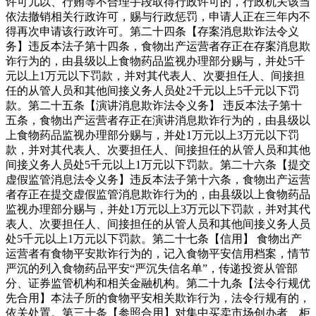
许可儿以、行贿等不合理手段取得行政许可的，行政机关该当
依法撤销相关行政许可，赐与行政惩罚，申请人正在三年内不
得再次申请该行政许可。第二十四条【存案消息欺诈法令义
务】违反本法子第十四条，食物出产运营者存正在存案消息欺
诈行为的，由县级以上食物药品监视办理部分赐与，并处5千
元以上1万元以下罚款，并对其代表人、次要担任人、间接担
任的从管人员和其他间接义务人员处2千元以上5千元以下罚
款。第二十五条【演讲消息欺诈法令义务】 违反本法子第十
五条，食物出产运营者存正在演讲消息欺诈行为的，由县级以
上食物药品监视办理部分赐与，并处1万元以上3万元以下罚
款，并对其代表人、次要担任人、间接担任的从管人员和其他
间接义务人员处5千元以上1万元以下罚款。第二十六条【提交
虚假监管消息法令义务】违反本法子第十六条，食物出产运营
者存正在提交虚假监管消息欺诈行为的，由县级以上食物药品
监视办理部分赐与，并处1万元以上3万元以下罚款，并对其代
表人、次要担任人、间接担任的从管人员和其他间接义务人员
处5千元以上1万元以下罚款。第二十七条【信用】 食物出产
运营者有食物平安欺诈行为的，记入食物平安信用档案，情节
严沉的列入食物药品平安“严沉失信名单”，传递投资从管部
分、证券监管机构和相关金融机构。第二十九条【法令行规优
先合用】本法子所的食物平安相关欺诈行为，法令行规有的，
依关处置。第三十条【参照合用】对集中买卖市场创办者、柜