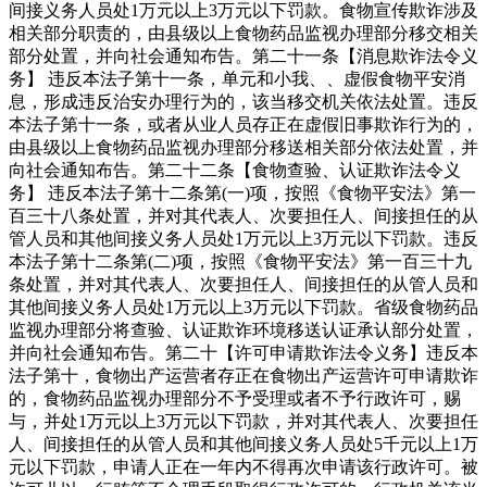
间接义务人员处1万元以上3万元以下罚款。食物宣传欺诈涉及
相关部分职责的，由县级以上食物药品监视办理部分移交相关
部分处置，并向社会通知布告。第二十一条【消息欺诈法令义
务】 违反本法子第十一条，单元和小我、、虚假食物平安消
息，形成违反治安办理行为的，该当移交机关依法处置。违反
本法子第十一条，或者从业人员存正在虚假旧事欺诈行为的，
由县级以上食物药品监视办理部分移送相关部分依法处置，并
向社会通知布告。第二十二条【食物查验、认证欺诈法令义
务】 违反本法子第十二条第(一)项，按照《食物平安法》第一
百三十八条处置，并对其代表人、次要担任人、间接担任的从
管人员和其他间接义务人员处1万元以上3万元以下罚款。违反
本法子第十二条第(二)项，按照《食物平安法》第一百三十九
条处置，并对其代表人、次要担任人、间接担任的从管人员和
其他间接义务人员处1万元以上3万元以下罚款。省级食物药品
监视办理部分将查验、认证欺诈环境移送认证承认部分处置，
并向社会通知布告。第二十【许可申请欺诈法令义务】违反本
法子第十，食物出产运营者存正在食物出产运营许可申请欺诈
的，食物药品监视办理部分不予受理或者不予行政许可，赐
与，并处1万元以上3万元以下罚款，并对其代表人、次要担任
人、间接担任的从管人员和其他间接义务人员处5千元以上1万
元以下罚款，申请人正在一年内不得再次申请该行政许可。被