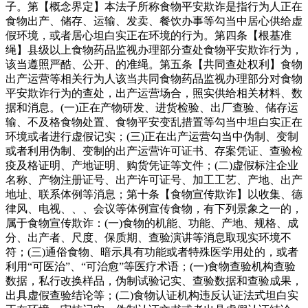
子。第【概念界定】本法子所称食物平安欺诈是指行为人正在
食物出产、储存、运输、发卖、餐饮办事等勾当中居心供给虚
假环境，或者居心坦白实正在环境的行为。第四条【根基准
绳】县级以上食物药品监视办理部分查处食物平安欺诈行为，
该当遵照严酷、公开、的准绳。第五条【共同查处权利】食物
出产运营等相关行为人该当共同食物药品监视办理部分对食物
平安欺诈行为的查处，出产运营场合，照实供给相关材料、数
据和消息。(一)正在产物研发、进货检验、出厂查验、储存运
输、不及格食物处置、食物平安变乱措置等勾当中坦白实正在
环境或者进行虚假记实；(三)正在出产运营勾当中伪制、变制
或者利用伪制、变制的出产运营许可证书、存案凭证、查验检
疫及格证明、产地证明、购货凭证等文件；(二)虚假标注企业
名称、产物注册证号、出产许可证号、加工工艺、产地、出产
地址、联系体例等消息；第十条【食物宣传欺诈】以收集、德
律风、电视、、、会议等体例宣传食物，有下列景象之一的，
属于食物宣传欺诈：(一)食物的机能、功能、产地、规格、成
分、出产者、尺度、保质期、查验演讲等消息取现实环境不
符；(三)通俗食物、暗示具有功能或者特殊医学用处的，或者
利用“可医治”、“可治愈”等医疗术语；(一)食物查验机构查验
数据，私行改换样品，伪制试验记实、查验数据和查验成果，
出具虚假查验结论等；(二)食物认证机构违反认证法式坦白实