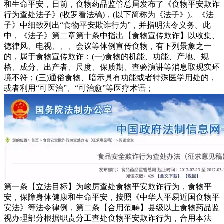
和生命平安，日前，食物药品监管总局发布了《食物平安欺诈
行为查处法子》(收罗看法稿)，(以下简称为《法子》)。《法
子》中细致列出“食物平安欺诈行为”，并指明法令义务。此
中，《法子》第二章第十条中指出【食物宣传欺诈】以收集、
德律风、电视、、、会议等体例宣传食物，有下列景象之一
的，属于食物宣传欺诈：(一)食物的机能、功能、产地、规
格、成分、出产者、尺度、保质期、查验演讲等消息取现实环
境不符；(三)通俗食物、暗示具有功能或者特殊医学用处的，
或者利用“可医治”、“可治愈”等医疗术语；
第一条【立法目标】为峻厉查处食物平安欺诈行为，食物平
安，保障身体健康和生命平安，按照《中华人平易近国食物平
安法》等法令律例，第二条【合用范畴】县级以上食物药品监
视办理部分根据职责分工查处食物平安欺诈行为，合用本法