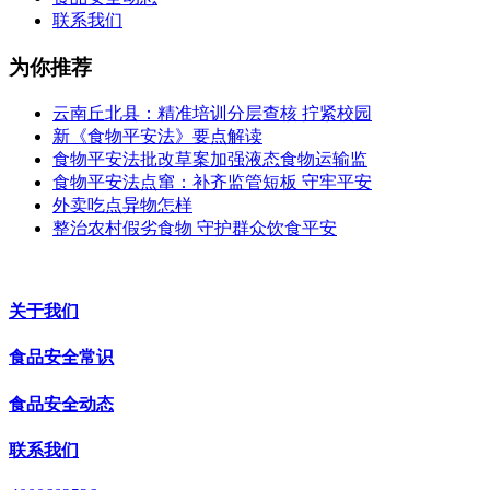
联系我们
为你推荐
云南丘北县：精准培训分层查核 拧紧校园
新《食物平安法》要点解读
食物平安法批改草案加强液态食物运输监
食物平安法点窜：补齐监管短板 守牢平安
外卖吃点异物怎样
整治农村假劣食物 守护群众饮食平安
关于我们
食品安全常识
食品安全动态
联系我们