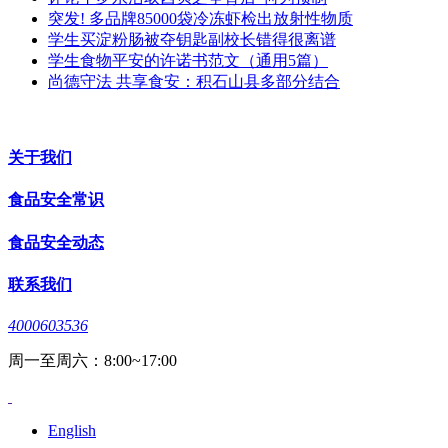
突发! 多品牌85000袋冷冻虾检出放射性物质
学生买淀粉肠被夺钥匙副校长错得很离谱
学生食物平安的许诺书范文（通用5篇）
尚德守法 共享食安：积石山县多部分结合
关于我们
食品安全常识
食品安全动态
联系我们
4000603536
周一至周六：8:00~17:00
English