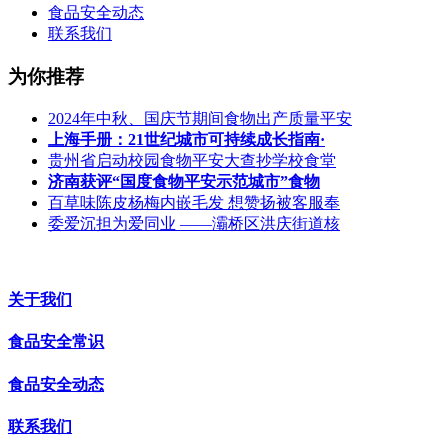
食品安全动态
联系我们
为你推荐
2024年中秋、国庆节期间食物出产质量平安
上海手册：21世纪城市可持续成长指南·
贵州省启动校园食物平安大查抄学校食堂
济南获评“国度食物平安示范城市”食物
百草味陈皮杨梅内嵌毛发 想赞扬被客服奉
委爱沉担为爱同业 ——灞桥区洪庆街道核
关于我们
食品安全常识
食品安全动态
联系我们