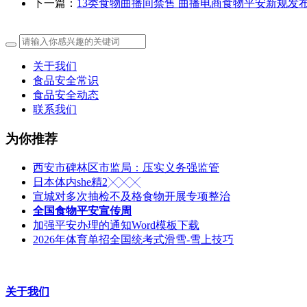
下一篇：
13类食物曲播间禁售 曲播电商食物平安新规发
关于我们
食品安全常识
食品安全动态
联系我们
为你推荐
西安市碑林区市监局：压实义务强监管
日本体内she精2╳╳╳
宣城对多次抽检不及格食物开展专项整治
全国食物平安宣传周
加强平安办理的通知Word模板下载
2026年体育单招全国统考式滑雪-雪上技巧
关于我们