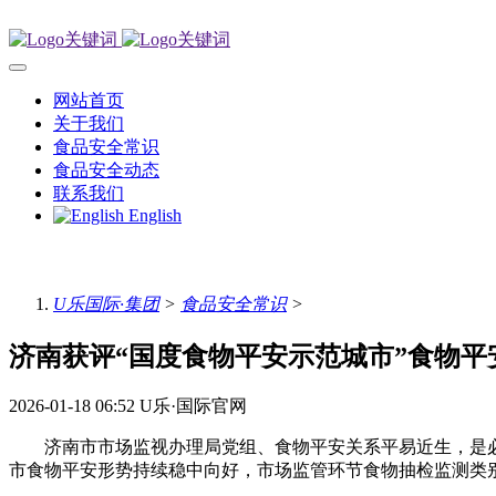
网站首页
关于我们
食品安全常识
食品安全动态
联系我们
English
U乐国际·集团
>
食品安全常识
>
济南获评“国度食物平安示范城市”食物平
2026-01-18 06:52
U乐·国际官网
济南市市场监视办理局党组、食物平安关系平易近生，是必需守
市食物平安形势持续稳中向好，市场监管环节食物抽检监测类别