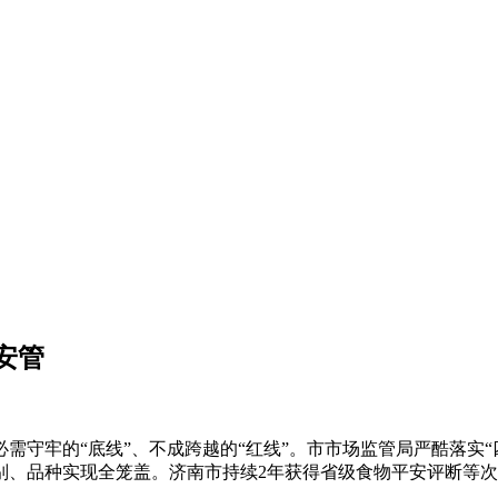
安管
牢的“底线”、不成跨越的“红线”。市市场监管局严酷落实“四
、品种实现全笼盖。济南市持续2年获得省级食物平安评断等次，2