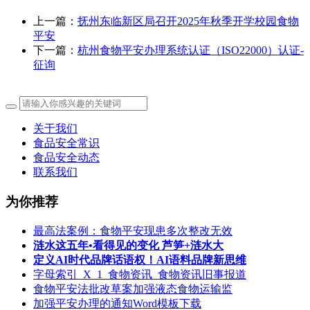
上一篇：
抚州东临新区局召开2025年秋季开学校园食物
平安
下一篇：
杭州食物平安办理系统认证（ISO22000）认证-
征询
关于我们
食品安全常识
食品安全动态
联系我们
为你推荐
最高法案例：食物平安现患多次整改无效
涟水这五年•看得见的变化 芦笋+涟水大
定义AI时代品牌话语权！AI语料品牌新思维
字母索引_X_1_食物资讯_食物资讯旧事报道
食物平安法批改草案加强液态食物运输监
加强平安办理的通知Word模板下载