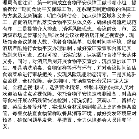
理局高度注沉，第一时间成立食物平安保障工做带领小组，提
前摆设“”期间食物平安保障工做。连系现实制定细致的保障工
做方案及应急预案，明白保障使命、沉点保障区域和义务分
工，督促酒店严酷落实食物平安从体义务，确保供餐流程规范
有序。二是提前介入排查，消弭风险现患。会议前夜，市、区
两级市场监管部分先后3次对会议欢迎酒店开展监视查抄，现
场领会会议就餐人数、供餐食物菜单、就餐时间等环境，督促
酒店严酷施行食物平安办理轨制，做好索证索票和台账记实，
做到来历可查、过程可控、记实完整，认实履行食物平安从体
义务。同时，对酒店后厨开展食物平安查抄，沉点查抄加工卫
生、餐具清洗消毒、食物留样等环节环节，并对会议期间酒店
食谱菜单进行审核把关，实现风险现患动态清零。三是实施驻
点监视，全程保障。会议期间，市场监管部分采纳“定人定
岗、全程监视”模式，选派营业精深、经验丰硕的法律人员对
欢迎酒店驻点监视保障。依托食物平安快速检测设备，对蔬菜
等食材开展农药残留快速检测，清洗切配、烹调加工、留样存
储、菜品出餐等环节，实现从食材采购到餐品上桌的全链条监
管。每餐次核查食物留样取餐具消毒环境，做好突发环境应对
预备，确保问题早发觉、早措置，全力保障参会人员用餐平
安。