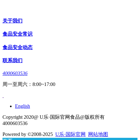
关于我们
食品安全常识
食品安全动态
联系我们
4000603536
周一至周六：8:00~17:00
English
Copyright 2020@ U乐·国际官网食品@版权所有
4000603536
Powered by
©2008-2025
U乐·国际官网
网站地图