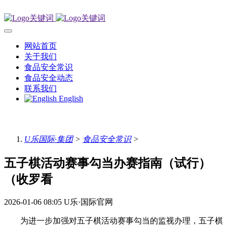
网站首页
关于我们
食品安全常识
食品安全动态
联系我们
English
U乐国际·集团
>
食品安全常识
>
五子棋活动赛事勾当办赛指南（试行）
（收罗看
2026-01-06 08:05
U乐·国际官网
为进一步加强对五子棋活动赛事勾当的监视办理，五子棋