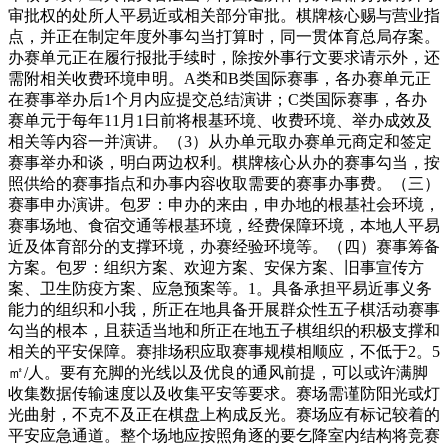
审批权的处所人平易近或相关部分审批。棋牌核心赐与营业指
点，并正在制定年度外事勾当打算时，同一贯体育总局存案。
办赛单元正在履行报批手续时，除按外事行文要求请示外，还
需附相关收费环境申明。A类和B类国际赛事，各办赛单元正
在赛事举办后1个月内应提交总结演讲；C类国际赛事，各办
赛单元于每年11月1日前将根基环境、收费环境、举办成效及
相关等内容一并演讲。（3）从办单元取办赛单元商定和签定
赛事举办和谈，明白两边权利。棋牌核心从办的赛事勾当，按
照供给的赛事指点和办事内容收取需要的赛事办事费。（三）
赛事申办演讲。包罗：申办的来由，申办地的根基社会环境，
赛事场地、食宿交通等根基环境，经费保障环境，本地人平易
近及体育部分的支撑环境，办赛经验环境等。（四）赛事筹备
方案。包罗：组织方案、欢迎方案、安保方案、旧事宣传方
案、卫生防疫方案、应急预案等。1。具备承担平易近事义务
能力的组织和小我，所正在地具备开展群众性五子棋活动赛事
勾当的根本，且获适当地和所正在地五子棋组织的积极支撑和
相关的平安保障。赛排场积应取赛事规模相顺应，不低于2。5
㎡/人。要有充脚的光线以及优良的通风前提，可以或许满脚
收集数据传输速度以及收集平安等要求。赛场需谨防阳光或灯
光曲射，不克不及正在棋盘上构成反光。赛场应有标记较着的
平安应急通道。整个场地应按照角逐的要乞降室内结构将竞赛