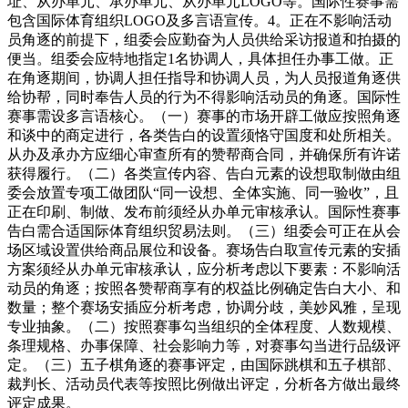
址、从办单元、承办单元、从办单元LOGO等。国际性赛事需
包含国际体育组织LOGO及多言语宣传。4。正在不影响活动
员角逐的前提下，组委会应勤奋为人员供给采访报道和拍摄的
便当。组委会应特地指定1名协调人，具体担任办事工做。正
在角逐期间，协调人担任指导和协调人员，为人员报道角逐供
给协帮，同时奉告人员的行为不得影响活动员的角逐。国际性
赛事需设多言语核心。（一）赛事的市场开辟工做应按照角逐
和谈中的商定进行，各类告白的设置须恪守国度和处所相关。
从办及承办方应细心审查所有的赞帮商合同，并确保所有许诺
获得履行。（二）各类宣传内容、告白元素的设想取制做由组
委会放置专项工做团队“同一设想、全体实施、同一验收”，且
正在印刷、制做、发布前须经从办单元审核承认。国际性赛事
告白需合适国际体育组织贸易法则。（三）组委会可正在从会
场区域设置供给商品展位和设备。赛场告白取宣传元素的安插
方案须经从办单元审核承认，应分析考虑以下要素：不影响活
动员的角逐；按照各赞帮商享有的权益比例确定告白大小、和
数量；整个赛场安插应分析考虑，协调分歧，美妙风雅，呈现
专业抽象。（二）按照赛事勾当组织的全体程度、人数规模、
条理规格、办事保障、社会影响力等，对赛事勾当进行品级评
定。（三）五子棋角逐的赛事评定，由国际跳棋和五子棋部、
裁判长、活动员代表等按照比例做出评定，分析各方做出最终
评定成果。