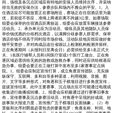
间，场馆及各沉点区域应有特地的安保人员维持次序，并采纳
得当无效的安保办法，参赛步队和场内不雅众的平安。1。入
住酒店应尽可能放置正在赛场附近，赛场正在住宿酒店里为最
优，若前提不答应，准绳上两者距离不跨越3公里。如赛场取
组委会保举的住宿酒店距离较远，组委会应放置车辆接送参赛
活动员。2。承办单元应为活动员、锻练员及其他随队人员保
举价钱优惠的分歧档次酒店，以满脚分歧参赛人群需求。保举
酒店价钱不得高于同时段市场价钱。活动队驻地宾馆应做好食
物平安查抄，并对肉成品送往省级以上检测机构检测并留样。
正在角逐期间（从报到日至离会日）必需供给至多1名正式大
夫、1名医疗辅帮人员和1间医疗室或1个医疗工做台。正在角
逐区域必需供给无效的急救或急救办事，同时还应供给根基应
急办事。组委会要正在工做打算中发布至多1家赛事定点病
院。1。组委会应制定宣传打算，成立角逐宣传团队，充实操
纵保守、互联网、多和自等多种渠道，利用视频、音频、图
片、文字等多种形式，对角逐和五子棋项目进行多角度宣传，
提拔宣传结果。此中主要赛事、沉点场次应尽可能通过电视或
收集进行曲播或转播。2。组委会应积极通过进行赛事旧事发
布，宣传赛事及沉点参赛活动员，对角逐中呈现的好成就、好
故事加大报道力度，宣传推广五子棋项目反面抽象，（2）布
景板和次序封爵面必需包含的要素包罗：角逐名称、时间、地