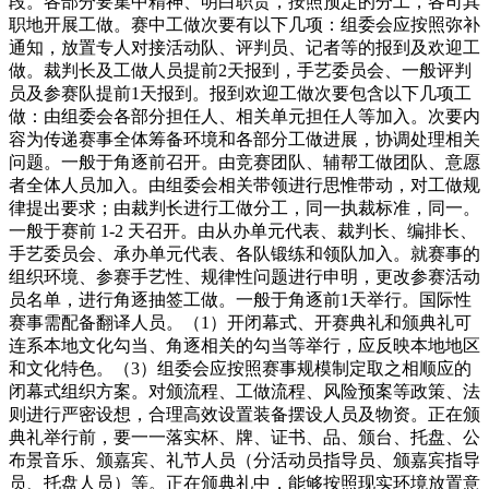
段。各部分要集中精神、明白职责，按照预定的分工，各司其
职地开展工做。赛中工做次要有以下几项：组委会应按照弥补
通知，放置专人对接活动队、评判员、记者等的报到及欢迎工
做。裁判长及工做人员提前2天报到，手艺委员会、一般评判
员及参赛队提前1天报到。报到欢迎工做次要包含以下几项工
做：由组委会各部分担任人、相关单元担任人等加入。次要内
容为传递赛事全体筹备环境和各部分工做进展，协调处理相关
问题。一般于角逐前召开。由竞赛团队、辅帮工做团队、意愿
者全体人员加入。由组委会相关带领进行思惟带动，对工做规
律提出要求；由裁判长进行工做分工，同一执裁标准，同一。
一般于赛前 1-2 天召开。由从办单元代表、裁判长、编排长、
手艺委员会、承办单元代表、各队锻练和领队加入。就赛事的
组织环境、参赛手艺性、规律性问题进行申明，更改参赛活动
员名单，进行角逐抽签工做。一般于角逐前1天举行。国际性
赛事需配备翻译人员。（1）开闭幕式、开赛典礼和颁典礼可
连系本地文化勾当、角逐相关的勾当等举行，应反映本地地区
和文化特色。（3）组委会应按照赛事规模制定取之相顺应的
闭幕式组织方案。对颁流程、工做流程、风险预案等政策、法
则进行严密设想，合理高效设置装备摆设人员及物资。正在颁
典礼举行前，要一一落实杯、牌、证书、品、颁台、托盘、公
布景音乐、颁嘉宾、礼节人员（分活动员指导员、颁嘉宾指导
员、托盘人员）等。正在颁典礼中，能够按照现实环境放置意