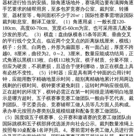
器材进行恰当的安插。除角逐场地外，赛场周边要有满脚角逐
手艺要求的辅帮用房，至多包罗竞赛办公室、裁判室、转播
室、器材室等，每间面积不少于20㎡；国际性赛事需增设国际
裁判歇息室、翻译工做室。（1）角逐用桌：一般长度120-
180cm、高度60-70cm、宽度45-60cm为宜。也可采用茶几配备
沙发的形式。（3）棋盘：盘由纵横各15条等距离、垂曲交叉
的平行线个交叉点。临近两个交叉点的距离纵线厘米，横线）
棋子：分黑、白两色，外形为扁圆形，有一面凸起，厚度不跨
越0。8厘米，曲径为2。0～2。3厘米。数量应能成功结局，正
式角逐以黑棋113枚、白棋112枚为宜。棋子材质、分量不限，
但应为硬质，不易磨损，且适合于便利挪动，放正在棋盘上具
有必然不变性。（5）计时器：应是具有两个钟面的公用计时
钟，应能用数字精确地显示时间，能别离精确地累计对局两边
残剩的行棋时间。棋钟要求避免刺目，运转时声响应很低弱。
正在超时的环境下，棋钟必需正在第一时间很是清晰明白地显
示是哪方超时。五子棋赛事竞赛工做团队一般由手艺代表、裁
判团队、手艺委员会、竞赛辅帮工做人员等几方面人员构成。
承办单元按照办赛类别及规模组建和配备竞赛工做团队。
（5）国度级五子棋赛事、公开赛和邀请赛的竞赛工做团队由
国际跳棋和五子棋部择优选派并向社会公示。裁判数量准绳上
按照每10桌配备1名评判员。4。赛前需对各类工做人员进行营