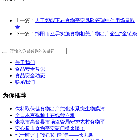
上一篇：
人工智能正在食物平安风险管理中使用场景取
食
下一篇：
绵阳市立异实施食物相关产物出产企业“全链条
关于我们
食品安全常识
食品安全动态
联系我们
为你推荐
饮料取保健食物出产纯化水系统生物膜清
全日本爽视频正在线旁不雅
张掖市高台县市场监管局守护农村食物平
安心超市食物平安硬门槛来喽！
七一时评｜“铅”取“铅”寻——长儿园