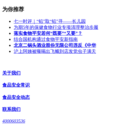
为你推荐
七一时评｜“铅”取“铅”寻——长儿园
为期5年的保健食物行业专项清理整治步履
落实食物平安若何“既要”“又要”？
结合国机构通过食物平安新指南
北京二锅头酒业股份无限公司违反《中华
沪上阿姨被曝喝出飞蛾到店发觉虫子满天
关于我们
食品安全常识
食品安全动态
联系我们
4000603536