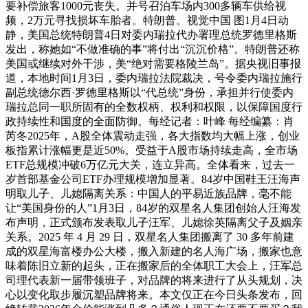
要补偿旅客1000元丧失。并号召泊车场内300多辆车供给视
频，2万元寻找损坏车胎者。特朗普。视觉中国 图1月4日动
静，美国总统特朗普4日对委内瑞拉代办署理总统罗德里格斯
发出，称她如“不做准确的事”将付出“沉沉价格”。特朗普还称
美国或继续对外干涉，美“绝对需要格陵兰岛”。据央视旧事报
道，本地时间1月3日，委内瑞拉法院裁决，号令委内瑞拉施行
副总统德尔西·罗德里格斯以“代总统”身份，承担并行使委内
瑞拉总同一职所固有的全数权柄、权利和权限，以保障国度行
政持续性和国度的全面防御。每经记者：叶峰 每经编纂：肖
芮冬2025年，A股全体震动走强，各大指数均大幅上涨，创业
板指累计涨幅更是近50%。受益于A股市场持续走高，全市场
ETF总规模冲破6万亿元大关，连立异高。全体看来，过去一
岁首部基金公司ETF办理规模增加显著。84岁中国鞋王汪海声
明取儿子、儿媳隔离关系：中国人的平易近族品牌，毫不能
让“美国身份的人”1月3日，84岁的双星名人集团创始人汪海发
布声明，正式颁布发表取儿子汪军、儿媳徐英隔离父子及姻亲
关系。2025 年 4 月 29 日，双星名人集团搬离了 30 多年前建
成的双星海富楼办公大楼，搬入新建的名人海广场，搬家也意
味着陈旧立新的起头，正在搬家后的全体职工大会上，汪军总
司理代表新一届带领班子，对品牌的将来进行了从头规划，决
心以变化取步履沉塑品牌将来。本文仅正在今日头条发布，回