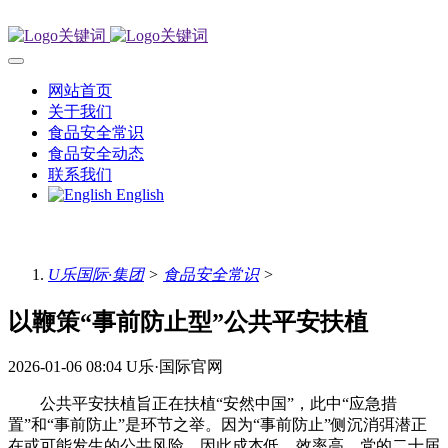
网站首页
关于我们
食品安全常识
食品安全动态
联系我们
English
U乐国际·集团
>
食品安全常识
>
以鞭策“事前防止型”公共平安扶植
2026-01-06 08:04
U乐·国际官网
公共平安扶植旨正在扶植“安然中国”，此中“应急措
置”和“事前防止”是环节之举。因为“事前防止”侧沉消弭潜正
在或可能发生的公共风险，因此成本低、效率高。党的二十届