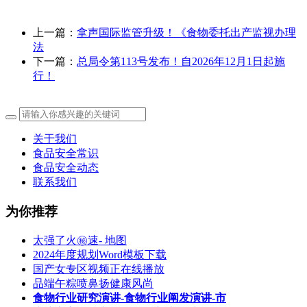
上一篇：
拿声国际监管升级！《食物委托出产监视办理
法
下一篇：
总局令第113号发布！自2026年12月1日起施
行！
关于我们
食品安全常识
食品安全动态
联系我们
为你推荐
太强了火㊙️速- 地图
2024年度规划Word模板下载
国产女专区视频正在线播放
品端午粽喷鼻扬健康风尚
食物行业研究演讲-食物行业阐发演讲-市