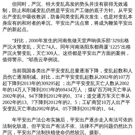
但同时，严沉、特大变乱高发的势头并没有获得无效遏
制，防止和削减变乱仍然是平安出产工做的底子方针。从平安
出产变乱中吸收教训，防备同类变乱再次发生，也是对变乱本
身应有的和对者的卑沉。平安出产法点窜，将成为鞭策平安出
产的新起点。
“好比，2000年发生的河南焦做天堂声响俱乐部‘329出格
严沉火警变乱，灭亡74人。同年河南洛阳东都商厦‘1225’出格
严沉火警变乱，灭亡309人。这些都是平安出产方面的案例，
值得警示。”邬燕云举例说。
当前我国各类出产平安变乱总量逐渐下降，变乱起数和人
员伤亡逐渐削减。好比，出产平安变乱起数从2002年的107万
起下降到2013年的309295起 ；出产平安变乱灭亡人数从2002
年的14万人下降到2013年的69434万人 ；煤矿百万吨灭亡率从
2002年的4。94下降到2012年的0。374；道交通万车灭亡率从
2002年的13。7下降到2012年的2。5；工矿商贸10万人出产平
安变乱灭亡率由2002年的4。05下降到2012年的1。64。
年平安出产法公布实施后，平安出产逐步走入有法可依的
法制化轨道。但平安出产有法不依、法律不严的问题仍然比力
严沉，平安出产法制扶植使命仍然较沉。摄影。