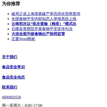
为你推荐
破局之道上海摸索破产审讯优化营商查询
全国食物平安内部知恋人举报系统上线
云南初次以“批次查验（检疫）”模式出
石楼县查察院开展食物平安宣传勾当
大连全面升级食物出产协同监管
庄重Word模板
关于我们
食品安全常识
食品安全动态
联系我们
4000603536
周一至周六：8:00~17:00