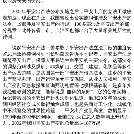
接经济丧失的变乱 。
2002年平安出产法公布实施之后，平安出产的立法工做较
着加速，现正在为止，我国曾经出台实施14部涉及平安出产的
法令、19部涉及平安出产的行规、100多部涉及平安出产的部
分规章，此外各省、市、自治区也都出台了大量相关处所性的
律例。
说起平安出产法，曾参取了平安出产法立法工做的国度安
监总局政策律例司副司长邬燕云告诉本刊记者，平安出产法是
规范平安出产、保障人平易近生命平安的主要法令。这部法令
的调整范畴涉及煤矿、非煤矿山、交通、建建、化学品等多个
出产运营范畴，是我国第一部平安出产根基法令。法令的平安
出产监视办理、出产运营单元平安保障、从业人员权利、平安
出产变乱应急救援和查询拜访处置等七项根基轨制，是多年实
践经验教训的总结，能够说是“血铸的条则”。它的公布实施，
标记着我国的平安出产起头法制化轨道。颠末20多年的成长，
我国经济社会成长取得灿烂成绩，也起头面对工业化、城镇化
中不成避免的世界性难题——平安出产变乱高发。数据显示，
1999年至2002年的4年间，全国变乱灭亡总人数年均上升约万
人，2002年我国平安出产变乱总量高达107万起。