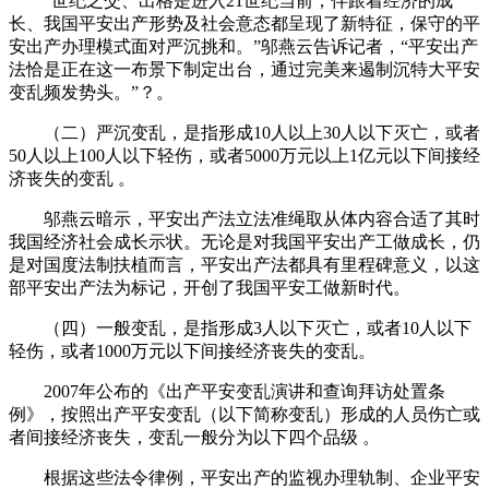
“世纪之交、出格是进入21世纪当前，伴跟着经济的成
长、我国平安出产形势及社会意态都呈现了新特征，保守的平
安出产办理模式面对严沉挑和。”邬燕云告诉记者，“平安出产
法恰是正在这一布景下制定出台，通过完美来遏制沉特大平安
变乱频发势头。”？。
（二）严沉变乱，是指形成10人以上30人以下灭亡，或者
50人以上100人以下轻伤，或者5000万元以上1亿元以下间接经
济丧失的变乱 。
邬燕云暗示，平安出产法立法准绳取从体内容合适了其时
我国经济社会成长示状。无论是对我国平安出产工做成长，仍
是对国度法制扶植而言，平安出产法都具有里程碑意义，以这
部平安出产法为标记，开创了我国平安工做新时代。
（四）一般变乱，是指形成3人以下灭亡，或者10人以下
轻伤，或者1000万元以下间接经济丧失的变乱。
2007年公布的《出产平安变乱演讲和查询拜访处置条
例》，按照出产平安变乱（以下简称变乱）形成的人员伤亡或
者间接经济丧失，变乱一般分为以下四个品级 。
根据这些法令律例，平安出产的监视办理轨制、企业平安