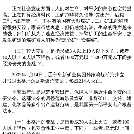
正在社会意态方面，人们对生命、对平安的关心也空前提
高。正在打算经济时代，工矿范畴持久倡导“先出产、后糊
口”，“出产第一”。正在有的国有大型煤矿，工亡矿工能够获
得很好安设，家眷虽然哀思，但仍感觉名誉。生命的呼声越来
越强，部门矿从为了逃查经济效益，掉臂矿工的生命平安，故
发生矿难的煤矿被人们称为“黑心矿”“黑煤窑”。
（三）较大变乱，是指形成3人以上10人以下灭亡，或者
10人以上50人以下轻伤，或者1000万元以上5000万元以下间接
经济丧失的变乱 ？。
2005年2月14日，辽宁阜新矿业集团孙家湾煤矿海州立
井“214出格严沉瓦斯爆炸变乱，形成214人灭亡。
平安出产法是规范平安出产、保障人平易近生命平安的主
要法令。这部法令的调整范畴涉及煤矿、非煤矿山、交通、建
建、化学品等多个出产运营范畴，是我国第一部平安出产根基
法令。
（一）出格严沉变乱，是指形成30人以上灭亡，或者100
人以上轻伤（包罗急性工业中毒，下同），或者1亿元以上间