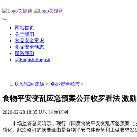
网站首页
关于我们
食品安全常识
食品安全动态
联系我们
English
U乐国际·集团
>
食品安全动态
>
食物平安变乱应急预案公开收罗看法 激
2026-02-28 18:35
U乐·国际官网
市场监管总局暗示，现行《国度食物平安变乱应急预案（收罗
感化。此次修订的次要缘由是食物平安总体形势和工做要求发