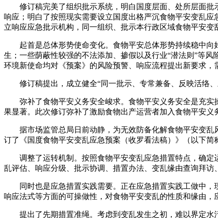
修订稿完美了组织批示系统，明白国度层面、处所层面批示
响应；明白了按照现实需要设立国度出格严沉食物平安变乱应
立响应应急批示机构，同一组织、批示本行政区域食物平安变
起首是总体形势使命变化。食物平安总体形势持续稳中向好
生；一些荫蔽性较强的不法添加、掺假以及行业“潜法则”等
环境新使命均对《预案》的风险预警、响应流程提出新要求，
修订稿提出，成立健全“同一批示、专常兼备、反映活络、上
弥补了食物平安义务安全峻求。食物平安义务安全是充实操
果显著。此次修订弥补了激励食物出产运营者加入食物平安义
据市场监管总局日前动静，为无效防备化解食物平安变乱风
订了《国度食物平安变乱应急预案（收罗看法稿）》（以下简称
调整了运转机制。按照食物平安变乱应急措置特点，确定运
乱评估、响应分级、批示协调、措置办法、变乱缘由查询拜访
同时也是应急措置实践需要。正在应急措置实践工做中，现
响应法式等方面的可操做性，对食物平安变乱的性质和缘由，
提出了先期措置准绳。考虑到变乱发生之初，难以界定水污染