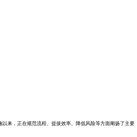
施以来，正在规范流程、提拔效率、降低风险等方面阐扬了主要