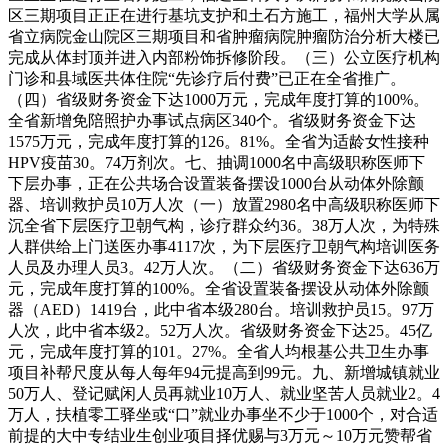
区三期项目正正在进行基坑支护和土石方施工，福州大学从属
省立病院金山院区三期项目和省肿瘤病院肿瘤防治分析大楼已
完成从体封顶并进入内部粉饰拆修阶段。（三）公立医疗机构
门诊和县域医共体住院“先诊疗后付费”已正在全省推广。
（四）省级财务资金下达1000万元，完成年度打算的100%。
全省新增免陪照护办事试点病区340个。省级财务资金下达
1575万元，完成年度打算的126。81%。全省为适龄女性接种
HPV疫苗30。74万剂次。七、抽调1000名中高级职称医师下
下层办事，正在公共场合设置装备摆设1000台从动体外除颤
器、培训救护员10万人次（一）放置2980名中高级职称医师下
沉全省下层医疗卫朝气构，诊疗群众约36。38万人次，为特殊
人群供给上门送医办事4117次，为下层医疗卫朝气构培训医务
人员及办理人员3。42万人次。（二）省级财务资金下达636万
元，完成年度打算的100%。全省设置装备摆设从动体外除颤
器（AED）1419台，此中省本级280台。培训救护员15。97万
人次，此中省本级2。52万人次。省级财务资金下达25。45亿
元，完成年度打算的101。27%。全省人均根基公共卫生办事
项目补帮尺度从每人每年94元提高到99元。九、新增城镇就业
50万人、登记赋闲人员再就业10万人、就业坚苦人员就业2。4
万人，扶植零工驿坐或“口”就业办事坐不少于1000个，对合适
前提的大中专结业生创业项目择优赐与3万元～10万元赞帮省