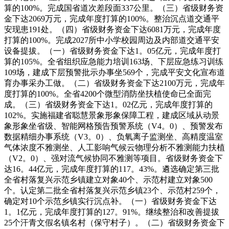
算的100%。完成国省道次差段面337公里。（三）省级财务资
金下达2069万元，完成年度打算的100%。整治沉点道交通平
安现患191处。（四）省级财务资金下达6081万元，完成年度
打算的100%。完成2027所中小学校园周边及内部道交通平安
设备提拔。（一）省级财务资金下达1。05亿元，完成年度打
算的105%。全省组织应急能力培训163场、下层应急练习训练
109场，建成下层预警批示办事坐569个，完成平安文化宣布道
育办事采办工做。（二）省级财务资金下达2100万元，完成年
度打算的100%。全省4200个微型消防坐扶植使命已全面完
成。（三）省级财务资金下达1。02亿元，完成年度打算的
102%。实施福建省聪慧景象形象保障工程，建成区域从动景
象形象坐省级、智能网格预告预警系统（V4。0）、预警发布
数据精细办事系统（V3。0）、负氧离子监测坐、高精度温室
气体浓度不雅测坐、人工影响气候云物理分析不雅测能力扶植
（V2。0）、强对流气候协同不雅测等项目。省级财务资金下
达16。44亿元，完成年度打算的117。43%。遴选确定第三批
全省村落复兴示范乡镇建立对象40个、示范村建立对象500
个。认定第二批全省村落复兴示范乡镇23个、示范村259个，
确定对10个示范乡镇实行沉点补。（一）省级财务资金下达
1。1亿元，完成年度打算的127。91%。继续整治和改善提拔
25个汗青文假名镇名村（保守村子）。（二）省级财务资金下