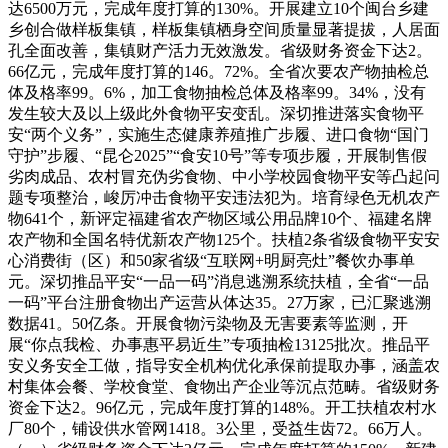
达6500万元，完成年度打算的130%。开展建立10个闽台乡建
乡创合做样板集镇，样板集镇栖身空间质量显著提拔，人居面
孔全面改善，集镇财产活力无效激发。省级财务资金下达2。
66亿元，完成年度打算的146。72%。全省次要农产物抽检总
体及格率99。6%，加工食物抽检总体及格率99。34%，没有
发生较大及以上级此外食物平安变乱。深切推进落实食物平
安“两个义务”，实施生态健康养殖推广步履、进口食物“国门
守护”步履、“昆仑2025”“食安10号”等专项步履，开展制售假
劣肉成品、农村冒充伪劣食物、中小学校园食物平安等凸起问
题专项整治，峻厉冲击食物平安违法犯为。培育绿色无机农产
物641个，新评定福建省农产物区域公用品牌10个、福建名牌
农产物和全国名特优新农产物125个。扶植2条省级食物平安安
心消费街（区）和50家省级“互联网+明厨亮灶”餐饮办事单
元。深切推品平安“一品一码”消息逃溯系统扶植，全省“一品
一码”平台注册食物出产运营从体达35。27万家，已汇聚逃溯
数据41。50亿条。开展食物污染物及无害要素等监测，开
展“你点我检、办事惠平易近生”专项抽检13125批次。推品平
安义务安全工做，指导安全机构优化承保前提取办事，涵盖农
村集体会餐、学校食堂、食物出产企业等沉点范畴。省级财务
资金下达2。96亿元，完成年度打算的148%。开工扶植农村水
厂80个，铺设供水管网1418。3公里，受益生齿72。66万人。