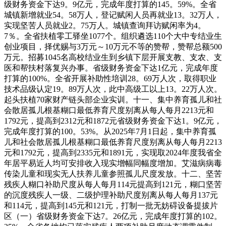
级财务资金下达9。9亿元，完成年度打算的145。59%。全省
城镇新增就业54。58万人，登记赋闲人员再就业13。32万人，
实现坚苦人员就业2。75万人。城镇查询拜访赋闲率为4。
7％。全省扶植零工驿坐1077个。组织遴选110个大中专结业生
创业项目，择优赐与3万元～10万元不等的赞帮，赞帮总额500
万元。招募1045名高校结业生到乡镇下层开展支教、支农、支
医和帮扶村落复兴办事。省级财务资金下达1亿元，完成年度
打算的100%。全省开展补助性培训28。69万人次，取得职业
技术品级认定19。89万人次，此中高级工以上13。22万人次。
起头扶植70家财产链头部企业实训。十一、集中养育孤儿和社
会散居孤儿根基糊口最低养育尺度别离从每人每月2213元和
1792元，提高到2312元和1872元省级财务资金下达1。9亿元，
完成年度打算的100。53%。从2025年7月1日起，集中养育孤
儿和社会散居孤儿根基糊口最低养育尺度别离从每人每月2213
元和1792元，提高到2335元和1891元，实现取2024年度我省全
年居平易近人均可安排收入现实增幅同幅度增加。艾滋病病毒
传染儿童和现实无人扶养儿童参照孤儿尺度发放。十二、坚苦
残疾人糊口补助尺度从每人每月114元提高到121元，糊口坚苦
的沉度残疾人一级、二级护理补助尺度别离从每人每月137元
和114元，提高到145元和121元，打制一批无妨碍设备提拔片
区（一）省级财务资金下达7。26亿元，完成年度打算的102。