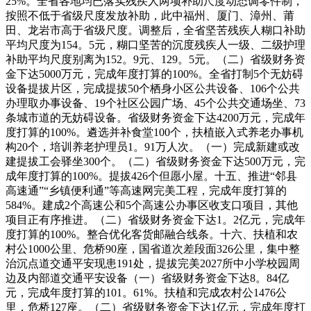
25%。全省各地均已落实残疾人两项补助尺度动态调零件制，
按照不低于省级尺度发放补助，此中福州、厦门、漳州、莆
田、龙岩市高于省级尺度。调整后，全省坚苦残疾人糊口补助
平均尺度为154。5元，糊口坚苦的沉度残疾人一级、二级护理
补助平均尺度别离为152。9元、129。5元。（二）省级财务资
金下达5000万元，完成年度打算的100%。全省打制5个无妨碍
设备提拔片区，完成提拔50个栖身小区公共设备、106个公共
办理取办事设备、19个社区公园广场、45个公共交通场坐、73
条城市道的无妨碍设备。省级财务资金下达4200万元，完成年
度打算的100%。遴选并补食堂100个，扶植嵌入式养老办事机
构20个，培训养老护理员1。91万人次。（一）完成新建或改
建提拔工会驿坐300个。（二）省级财务资金下达500万元，完
成年度打算的100%。提拔426个但愿小屋。十五、推进“邻县
高速通”“乡镇便利通”等高速网完美工程，完成年度打算的
584%。建成2个高速公和5个高速公办事区收支口项目，其他
项目正有序推进。（二）省级财务资金下达1。2亿元，完成年
度打算的100%。整合优化客货邮融合线条。十六、扶植和农
村公1000公里、危桥90座，国省道次差段面326公里，集中整
治沉点道交通平安现患191处，提拔完美2027所中小学校园周
边及内部道交通平安设备（一）省级财务资金下达8。84亿
元，完成年度打算的101。61%。扶植和完成农村公1476公
里，危桥127座。（二）省级财务资金下达1亿元，完成年度打