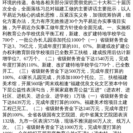
环境的传递。各地各相关部分深切贯彻党的二十大和二十届历
次全会，全面落练习总对福建工做的主要讲话主要批示，以人
平易近为核心的成长思惟，压紧压实义务，加强统筹协调，细
化方案办法，无力有序无效推进30个为平易近办实事项目实
施，为平易近办实事工做年度方针使命全面完成。一、实施权
利教育公办学校优良平衡工程，新建、改扩建特地学校学位
700个，一批公办长儿园添加托位1000个（一）省级财务资金
下达3。79亿元，完成年度打算的101。07%。新建或改扩建公
办权利教育阶段学校项目已全数开工扶植，建成投用后估计新
增学位7。67万个。（二）省级财务资金下达1540万元，完成
年度打算的110%。新建、改扩建特地学校学位770个，已全数
开工。（三）省级财务资金下达500万元，完成年度打算的
100%。43家长儿园完成，共添加1000个托位。三、扶植福建
美术馆，开展560场“周末戏相逢”福建优良文化文艺资本中转
下层公益性表演勾当，开展家庭教育公益“五进”（进农村、进
社区、进机关、进企业、进学校）1万场（一）省级财务资金
下达8439万元，完成年度打算的100%。福建美术馆项目土建
工程已完工。（二）省级财务资金下达240万元，完成年度打
算的100%。全省各级国有文艺院团、此中省属文艺院团表演
132场、九市一区表演575场，现场不雅演超60万人次、线万人
次。（三）省级财务资金下达1000万元，完成年度打算的