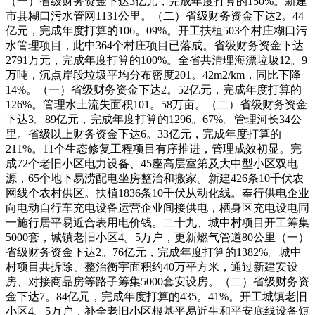
（一）省级财务资金下达3亿元，完成年度打算的150%。新建
市县糊口污水管网1131公里。（二）省级财务资金下达2。44
亿元，完成年度打算的106。09%。开工扶植503个村庄糊口污
水管理项目，此中364个村庄项目已落成。省级财务资金下达
2791万元，完成年度打算的100%。全省共清理海漂垃圾12。9
万吨，沉点岸段垃圾平均分布密度201。42m2/km，同比下降
14%。（一）省级财务资金下达2。52亿元，完成年度打算的
126%。管理水土流失面积101。58万亩。（二）省级财务资金
下达3。89亿元，完成年度打算的1296。67%。管理河长34公
里。省级以上财务资金下达6。33亿元，完成年度打算的
211%。11个生态修复工程项目有序推进，管理成效初显。完
成72个老旧小区电力设备、45座高层室第及大中型小区双电
源，65个地下易涝配电坐房整治和搬家。新建426条10千伏农
网线个农村供区。扶植1836条10千伏从动化线。奉行供电企业
向电动自行车充电设备运营企业间接供电，栖身区充电设电同
一施行居平易近合表用电价钱。二十九、城中村项目开工筹集
5000套，城镇老旧小区4。5万户，更新燃气管道80公里（一）
省级财务资金下达2。76亿元，完成年度打算的1382%。城中
村项目共拆除、整治衡宇面积约40万平方米，通过新建安设
房、对接商品房等路子筹集5000套安设房。（二）省级财务资
金下达7。84亿元，完成年度打算的435。41%。开工城镇老旧
小区4。5万户，补全老旧小区根基平易近生和平安底线设备短