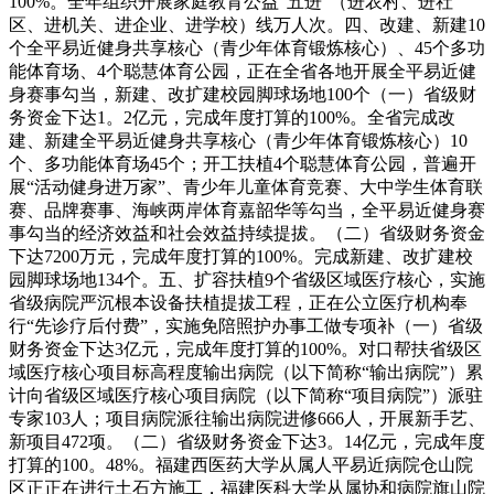
100%。全年组织开展家庭教育公益“五进”（进农村、进社
区、进机关、进企业、进学校）线万人次。四、改建、新建10
个全平易近健身共享核心（青少年体育锻炼核心）、45个多功
能体育场、4个聪慧体育公园，正在全省各地开展全平易近健
身赛事勾当，新建、改扩建校园脚球场地100个（一）省级财
务资金下达1。2亿元，完成年度打算的100%。全省完成改
建、新建全平易近健身共享核心（青少年体育锻炼核心）10
个、多功能体育场45个；开工扶植4个聪慧体育公园，普遍开
展“活动健身进万家”、青少年儿童体育竞赛、大中学生体育联
赛、品牌赛事、海峡两岸体育嘉韶华等勾当，全平易近健身赛
事勾当的经济效益和社会效益持续提拔。（二）省级财务资金
下达7200万元，完成年度打算的100%。完成新建、改扩建校
园脚球场地134个。五、扩容扶植9个省级区域医疗核心，实施
省级病院严沉根本设备扶植提拔工程，正在公立医疗机构奉
行“先诊疗后付费”，实施免陪照护办事工做专项补（一）省级
财务资金下达3亿元，完成年度打算的100%。对口帮扶省级区
域医疗核心项目标高程度输出病院（以下简称“输出病院”）累
计向省级区域医疗核心项目病院（以下简称“项目病院”）派驻
专家103人；项目病院派往输出病院进修666人，开展新手艺、
新项目472项。（二）省级财务资金下达3。14亿元，完成年度
打算的100。48%。福建西医药大学从属人平易近病院仓山院
区正正在进行土石方施工，福建医科大学从属协和病院旗山院