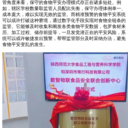
管角度来看，保守的食物平安办理模式存正在诸多短处。例
如，辖区学校数量取监管人员配比失衡，保守办理体例单一、
成本庞大，难以实现无效的监管。而精准预警的食物平安系统
可以或许打破这种窘境，通过数字化手段实现对食物全链条的
监管。它能够及时收集和阐发各类食物平安数据，包罗食材来
历、加工过程、储存前提等，一旦发觉潜正在的平安风险，系
统可以或许敏捷发出预警，帮帮监管部分及时采纳办法，避免
食物平安变乱的发生。