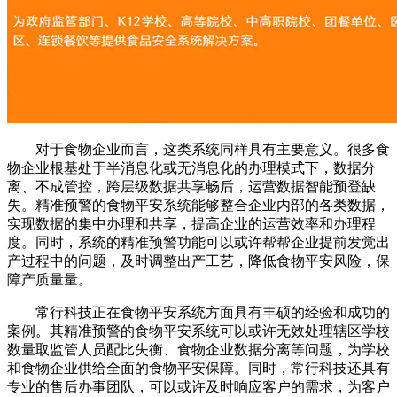
对于食物企业而言，这类系统同样具有主要意义。很多食
物企业根基处于半消息化或无消息化的办理模式下，数据分
离、不成管控，跨层级数据共享畅后，运营数据智能预登缺
失。精准预警的食物平安系统能够整合企业内部的各类数据，
实现数据的集中办理和共享，提高企业的运营效率和办理程
度。同时，系统的精准预警功能可以或许帮帮企业提前发觉出
产过程中的问题，及时调整出产工艺，降低食物平安风险，保
障产质量量。
常行科技正在食物平安系统方面具有丰硕的经验和成功的
案例。其精准预警的食物平安系统可以或许无效处理辖区学校
数量取监管人员配比失衡、食物企业数据分离等问题，为学校
和食物企业供给全面的食物平安保障。同时，常行科技还具有
专业的售后办事团队，可以或许及时响应客户的需求，为客户