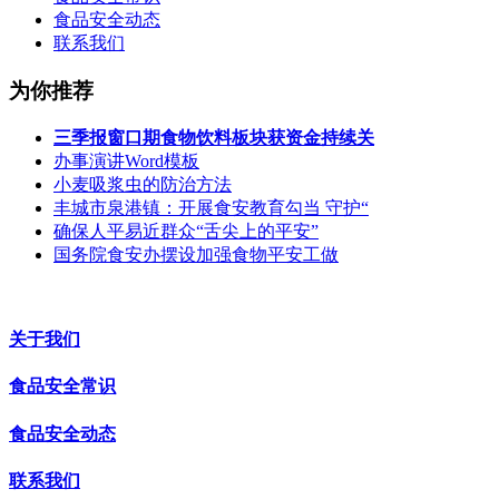
食品安全动态
联系我们
为你推荐
三季报窗口期食物饮料板块获资金持续关
办事演讲Word模板
小麦吸浆虫的防治方法
丰城市泉港镇：开展食安教育勾当 守护“
确保人平易近群众“舌尖上的平安”
国务院食安办摆设加强食物平安工做
关于我们
食品安全常识
食品安全动态
联系我们