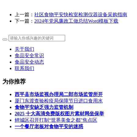
上一篇：
社区食物平安快检室检测仪器设备采购指南
下一篇：
2024年党风廉政工做总结Word模板下载
关于我们
食品安全常识
食品安全动态
联系我们
为你推荐
西平县市场监视办理局二郎市场监管所开
厦门东渡查验检疫局保障节日进口食用水
食物平安缺乏强力监管机制
2025 十大高清免费版权图片素材网坐保举
鲤城区召开打制“世界美食之都”焦点区
一个餐厅老板对食物平安的迷惑