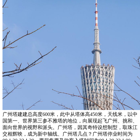
广州塔建建总高度600米，此中从塔体高450米，天线米，以中
国第一、世界第三参不雅塔的地位，向展现起飞广州、挑和、
面向世界的视野和派头。广州塔，因其奇特设想制型，取珠江
交相辉映，成为新中轴线、广州塔几点？广州塔停业时间为