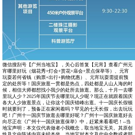
微信搜刮号【广州当地宝】，关心后答复【元宵】查看广州元
宵哪里好玩（烟花秀+灯会+赏花+庙会+景点保举等）、元宵
玩耍若何省钱（购票+出行+购物优惠）、元宵玩耍需提前预
定的处所等！国庆旅逛一贯都是热点，四处都是人山人海的时
候，相信大师都想找小我少的处所去旅逛。那么，十月一去哪
里玩人少？2025年国庆节去哪里玩人少呢？现正在就跟着国庆
各大人少旅逛景点，让你这个国庆错峰出逛。十一国庆长假顿
时就要到了，预备正在家闲着吗？罕见的七天长假，出去玩玩
吧！广州十一国庆节旅逛去哪里好呢？广州十一国庆旅逛好去
向尽正在《广州十一国庆旅逛保举》中，赶紧来看看吧！--当
地宝声明：本文仅代表做者小我概念，取当地宝无关。其原创
性及文中陈述内容未经本坐，当地宝对本文及此中全数或者部