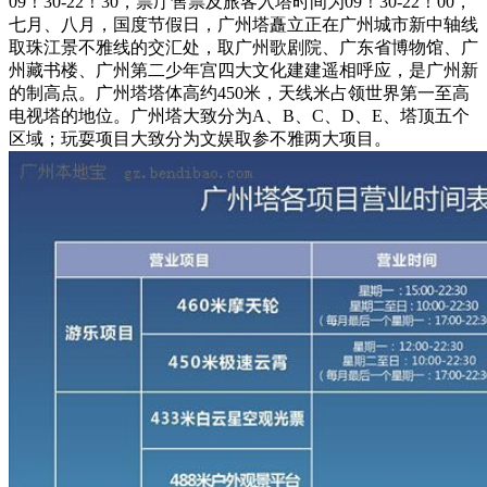
09！30-22！30，票厅售票及旅客入塔时间为09！30-22！00，
七月、八月，国度节假日，广州塔矗立正在广州城市新中轴线
取珠江景不雅线的交汇处，取广州歌剧院、广东省博物馆、广
州藏书楼、广州第二少年宫四大文化建建遥相呼应，是广州新
的制高点。广州塔塔体高约450米，天线米占领世界第一至高
电视塔的地位。广州塔大致分为A、B、C、D、E、塔顶五个
区域；玩耍项目大致分为文娱取参不雅两大项目。