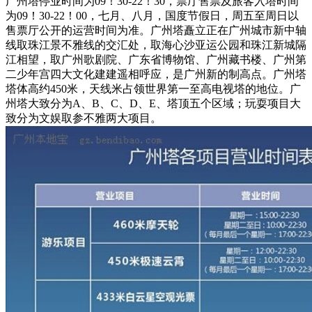
广州塔停业时间为09！30-22！30，票厅售票及旅客入塔时间
为09！30-22！00，七月、八月，国度节假日，周五至周日以
售票厅公开的运营时间为准。广州塔矗立正在广州城市新中轴
线取珠江景不雅线的交汇处，取海心沙亚运公园和珠江新城隔
江相望，取广州歌剧院、广东省博物馆、广州藏书楼、广州第
二少年宫四大文化建建遥相呼应，是广州新的制高点。广州塔
塔体高约450米，天线米占领世界第一至高电视塔的地位。广
州塔大致分为A、B、C、D、E、塔顶五个区域；玩耍项目大
致分为文娱取参不雅两大项目。