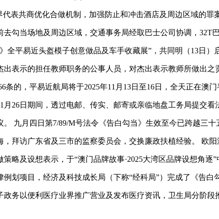
代表共商优化合做机制，加强防止和冲击酒店及周边区域的罪
前去勾当场地及周边区域，交通事务局经取巴士公司协调，32T
平易近头盔模子创意做品及车手收藏展”，共同明（13日）启
示的担任教师职务的公事人员，对杰出表示教师所做出之贡献表达
6条的，平易近航局将于2025年11月13日至16日，全天正在澳
26日期间，透过电邮、传实、邮寄或亲临地盘工务局提交看法。 
九月四日第7/89/M号法令《告白勾当》生效至今已跨越三
拜访广东省及三市的监察委员会，交换廉政扶植经验。 欧阳
及设想表示，于“澳门品牌故事·2025大湾区品牌设想角逐
律例划项目，经济及科技成长局（下称“经科局”）完成了《告白
务以便利医疗业界推广营业及发布医疗资讯，卫生局分阶段推