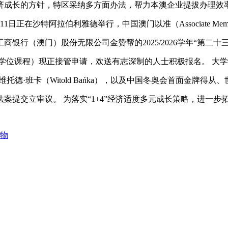
济成长的方针，特区采纳多方面办法，帮力本澳企业提拔办理效
11日正在沙特阿拉伯利雅德举行，中国澳门以准（Associate Me
（澳门）股份无限公司金赞帮的2025/2026学年“第二十三
博士学位课程）现正接管申请，欢送有志深制的人士积极报名。 大
ADA）维托德·班卡（Witold Bańka），以及中国冬奥会首面金牌得
交立审议。 为落实“1+4”经济适度多元成长策略，进一步
食物