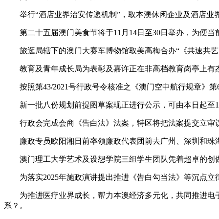
举行“酒店业界治安传递机制”，取本澳休闲企业及酒店业界
第二十五届澳门美食节将于11月14日至30日举办，为便当
旅逛局辖下的澳门大赛车博物馆取美高梅合办“《共速共艺》全
教育及青年成长局为表彰及嘉许正在非高档教育岗亭上有杰出表
按照第43/2021号行政号令核准之《澳门空中航行规章》第6
新一批八份规划前提图草案现正进行公示，可由本日起至11月
行政会完成会商《告白法》法案，特区将把法案提交立审议。 
廉政专员欧阳湘日前率领廉政代表团前去广州、深圳和珠海，
澳门理工大学艺术及设想学院三组学生团队凭着超卓的创做策略
为落实2025年施政演讲提出推进《告白勾当法》等沉点立
为推进医疗业界成长，帮力本澳经济多元化，共同推进电子政
系？。