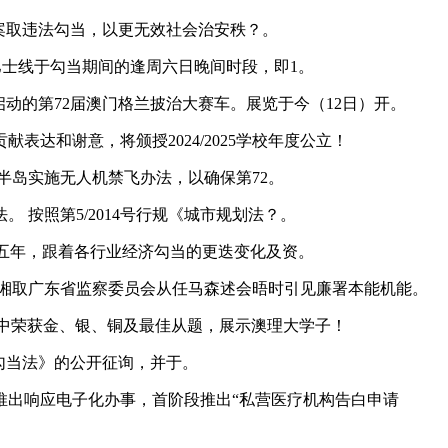
案取违法勾当，以更无效社会治安秩？。
巴士线于勾当期间的逢周六日晚间时段，即1。
动的第72届澳门格兰披治大赛车。展览于今（12日）开。
和谢意，将颁授2024/2025学校年度公立！
门半岛实施无人机禁飞办法，以确保第72。
按照第5/2014号行规《城市规划法？。
十五年，跟着各行业经济勾当的更迭变化及资。
湘取广东省监察委员会从任马森述会晤时引见廉署本能机能。
”中荣获金、银、铜及最佳从题，展示澳理大学子！
勾当法》的公开征询，并于。
出响应电子化办事，首阶段推出“私营医疗机构告白申请