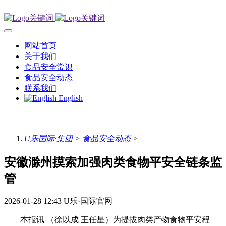
网站首页
关于我们
食品安全常识
食品安全动态
联系我们
English
U乐国际·集团
>
食品安全动态
>
安徽滁州摸索加强肉类食物平安全链条监
管
2026-01-28 12:43
U乐·国际官网
本报讯 （徐以成 王任星）为提拔肉类产物食物平安程