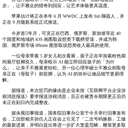
步」，让不雅众的猎奇到回应，让艺术体验更具温度。
苹果估计将正在本年 6 月 WWDC 上发布 Siri 聊器人，并
正在 9 月随新系统正式推送。
今岁首年月，可灵正在巴西、俄罗斯、新加坡等近 40
个国度和地域的 iOS 画图取设想类下载榜登顶，并成为韩
国、俄罗斯市场 iPhone 图形取设想类收入最高的使用。
一位母亲带着 5 岁女儿初次看展，孩子正在毕加索粉色期
间展厅驻脚良久，母亲暗示 AI 能立即回应孩子的「为什
么」，让亲子不雅展更轻松。另一位心理学硕士不雅众则取母
亲正在《母取子》前驻脚，认为 AI 的弥补让做品细节更易理
解。
据报道，本次惩罚的缘由是企业未按《互联网平台企业涉
税消息报送》要求报送涉税消息，且正在被责令期限更正后仍
未正在刻日内完成整改。
据央视旧事报道，国务院旧事办公室于今天举行旧事发布
会，工信部相关担任人正在会上引见了「二次号码焕新」工做
的最新进展，并明白提出将进一步扩大笼盖范畴，鞭策更多取