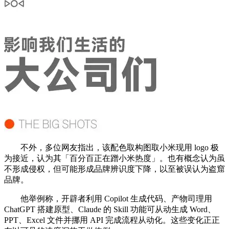
不外，多位网友指出，该配色取构图取小米现用 logo 极
为接近，认为其「百分百正在蹭小米热度」。也有概念认为虽
不形成侵权，但可能形成品牌辨识度下降，以至被误认为盗窟
品牌。
他举例称，开辟者利用 Copilot 生成代码、产物司理用
ChatGPT 搭建原型、Claude 的 Skill 功能可从动生成 Word、
PPT、Excel 文件并挪用 API 完成流程从动化。这些变化正正