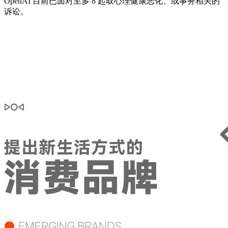
OpenAI 目前已面对至多 8 起取心理健康恶化、或事务相关的
诉讼。