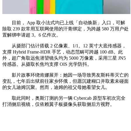
目前， App 取小法式均已上线「自动焕新」入口，可解
除取 239 款常用互联网使用的汗青绑定，为跨越 580 万用户处
置解绑申请超 3。6 亿件次。
从摄部门估计搭载 2 亿像素、1/1。12 英寸大底传感器，
支撑 Hybrid Frame-HDR 手艺，动态范畴可跨越 100 dB。此
外，超广角取远焦潜望镜头均为 5000 万像素，采用三星 JN5
传感器。从摄取长焦均支撑 OIS 光学防抖。
影片故事环绕肯娜展开：她因一场导致男友斯科蒂灭亡的
变乱，七年后出狱前往家乡怀俄，但愿沉建糊口并取素未碰面
的女儿迪姆沉聚。然而，迪姆的祖父母她看望女儿。
取此同时，奥斯汀测的另一辆 Cybercab 原型车初次完全
打消侧后视镜，仅依赖翼子板摄像头获取侧后方视野。