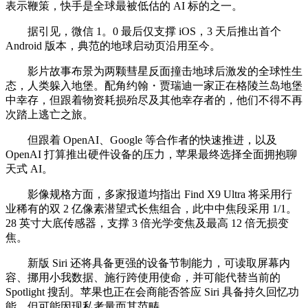
表示鞭策，快手是全球最被低估的 AI 标的之一。
据引见，微信 1。0 最后仅支撑 iOS，3 天后推出首个
Android 版本，典范的地球启动页沿用至今。
影片故事布景为两颗彗星反面撞击地球后激发的全球性生
态，人类躲入地堡。配角约翰・贾瑞迪一家正在格陵兰岛地堡
中幸存，但跟着物资耗损殆尽及其他幸存者的，他们不得不再
次踏上逃亡之旅。
但跟着 OpenAI、Google 等合作者的快速推进，以及
OpenAI 打算推出硬件设备的压力，苹果最终选择全面拥抱聊
天式 AI。
影像规格方面，多家报道均指出 Find X9 Ultra 将采用行
业稀有的双 2 亿像素潜望式长焦组合，此中中焦段采用 1/1。
28 英寸大底传感器，支撑 3 倍光学变焦及最高 12 倍无损变
焦。
新版 Siri 还将具备更强的设备节制能力，可读取屏幕内
容、挪用小我数据、施行跨使用使命，并可能代替当前的
Spotlight 搜刮。苹果也正在会商能否答应 Siri 具备持久回忆功
能，但可能因现私考量而其范畴。