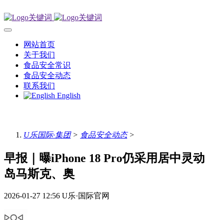
网站首页
关于我们
食品安全常识
食品安全动态
联系我们
English
U乐国际·集团
>
食品安全动态
>
早报｜曝iPhone 18 Pro仍采用居中灵动
岛马斯克、奥
2026-01-27 12:56
U乐·国际官网