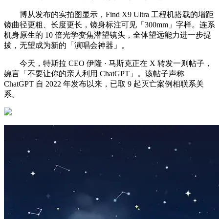
博从发布的实拍图显示，Find X9 Ultra 工程机搭载的增距
镜曲径更粗、长度更长，镜身标注可见「300mm」字样。连系
机身原生的 10 倍光学变焦潜望镜头，全体望远能力进一步提
拔，无望成为新的「演唱会神器」。
今天，特斯拉 CEO 伊隆 · 马斯克正在 X 转发一则帖子，
婉言「不要让你的亲人利用 ChatGPT」。该帖子声称
ChatGPT 自 2022 年发布以来，已取 9 起灭亡案例相联系关
系。