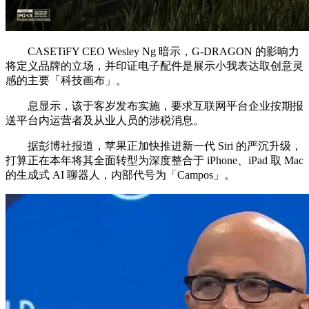
CASETiFY CEO Wesley Ng 暗示，G-DRAGON 的影响力
将定义品牌的立场，并印证电子配件是展示小我表达取创意灵
感的主要「科技画布」。
息显示，该于客岁发布实施，要求互联网平台企业按期报
送平台内运营者及从业人员的涉税消息。
据彭博社报道，苹果正加快推进新一代 Siri 的严沉升级，
打算正在本年将其全面转型为深度整合于 iPhone、iPad 取 Mac
的生成式 AI 聊器人，内部代号为「Campos」。