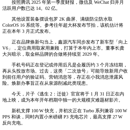
按照腾讯 2025 年第一季度财报，微信及 WeChat 归并月
活跃用户数已达 14。02 亿。
其他设置装备摆设包罗 2K 曲屏、满级防尘防水取
ColorOS 16 系统等。参考往年超大杯发布节拍，该机估计将
正在本年 3 月正式发布。
正在品牌焕新勾当上，鑫源汽车同步发布了新车型「向上
V6」，定位商用取家用兼顾，打算于本年内上市。董事长龚
大兴暗示，取金杯品牌的合做将持续至 2029 年。
手机号码正在登记或停用后凡是会履历约 3 个月冻结期，
再从头投放市场。过去，这类「二次放号」可能导致新用户收
到前任用户的验证码、营销消息等，存正在小我消息泄露风
险。焕新办事旨正在从泉源削减此类现患。
今天，片子《逃生 2：迁徙》官宣将于 1 月 31 日正在内
地上映，成为本年开年档期中独一的大规模灾难题材影片。
新机支撑 100 W 快充，并初次正在 Turbo 系列兼容 100 W
PPS 和谈，同时内置小米磅礴 P3 充电芯片，最高支撑 27 W
反向充电。