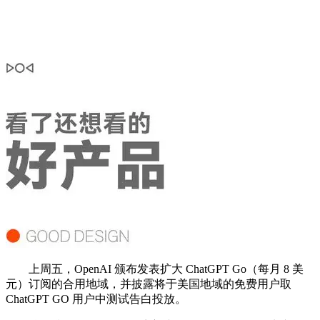
上周五，OpenAI 颁布发表扩大 ChatGPT Go（每月 8 美
元）订阅的合用地域，并披露将于美国地域的免费用户取
ChatGPT GO 用户中测试告白投放。