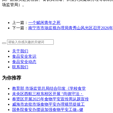
场监管局）。
上一篇：
一个赋闲青年之死
下一篇：
南宁市市场监视办理局青秀山风光区召开2026
关于我们
食品安全常识
食品安全动态
联系我们
为你推荐
教育部 市场监管总局结合印发《学校食堂
未央区西航三校东校区开展 “尚德守法・
奉贤区开展2025年食物平安宣传周从题宣传
威海市农批市场食物平安办理规范提拔工
国务院食安办摆设加强食物平安工做--健