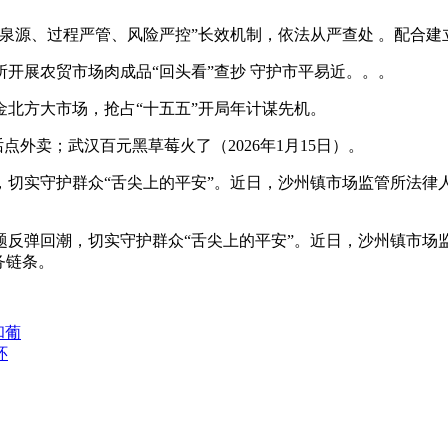
源、过程严管、风险严控”长效机制，依法从严查处 。配合建
展农贸市场肉成品“回头看”查抄 守护市平易近。。。
北方大市场，抢占“十五五”开局年计谋先机。
卖；武汉百元黑草莓火了（2026年1月15日）。
实守护群众“舌尖上的平安”。近日，沙州镇市场监管所法律
弹回潮，切实守护群众“舌尖上的平安”。近日，沙州镇市场
务链条。
和葡
环