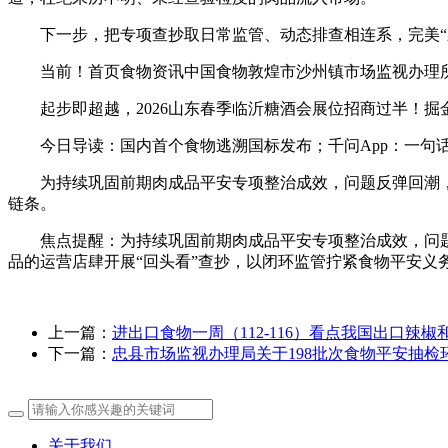
下一步，把专项查抄取日常监管、动态排查相连系，完美“泉
当前！首页食物资讯中国食物敦煌市沙州镇市场监视办理所开
起步即超越，2026山东春季临沂糖酒会展位招商过半！掘金
今日导读：国内首个食物逃溯国标发布；千问App：一句话点外
为持续巩固前期肉成品平安专项整治成效，问题反弹回潮，切
链条。
焦点提醒：为持续巩固前期肉成品平安专项整治成效，问题反
品的运营店肆开展“回头看”查抄，以闭环监管拧紧食物平安义
上一篇：
进出口食物一周（112-116）看点我国出口辣椒
下一篇：
忠县市场监视办理局关于198批次食物平安抽检
关于我们