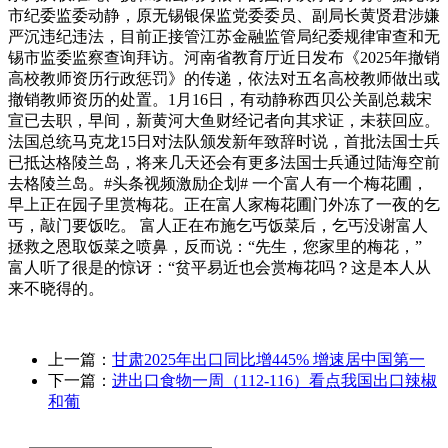
市纪委监委动静，原无锡银保监党委委员、副局长黄贤君涉嫌
严沉违纪违法，目前正接管江苏金融监管局纪委规律审查和无
锡市监委监察查询拜访。河南省教育厅近日发布《2025年撤销
高校教师资历行政惩罚》的传递，依法对五名高校教师做出或
撤销教师资历的处置。1月16日，有动静称西贝公关副总裁宋
宣已去职，早间，新黄河大鱼财经记者向其求证，未获回应。
法国总统马克龙15日对法队颁发新年致辞时说，首批法国士兵
已抵达格陵兰岛，将来几天还会有更多法国士兵通过陆海空前
去格陵兰岛。#头条视频激励企划#​ 一个富人有一个梅花圃，
早上正在园子里赏梅花。正在富人家梅花圃门外冻了一夜的乞
丐，敲门要饭吃。 富人正在布施乞丐饭菜后，乞丐没谢富人
拯救之恩取饭菜之喷鼻，反而说：“先生，您家里的梅花，”
富人听了很是的惊讶：“贫平易近也会赏梅花吗？这是本人从
来不晓得的。
上一篇：
甘肃2025年出口同比增445% 增速居中国第一
下一篇：
进出口食物一周（112-116）看点我国出口辣椒
和葡