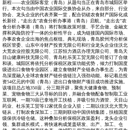
新程——农业国际客堂（青岛）从题勾当正在青岛市城阳区举
行。本次勾当由中国农业国际交换协会从办，来自部分、行业
协会、龙头企业的代表齐聚一堂，配合切磋农食财产国际化成
长新径，“走出去”农食分析办事港（青岛）启航。“走出去”农
食分析办事港（青岛）将打制集政策对接、手艺合做、金融支
撑和风险防控于一体的分析性平台，成为链接国内国际市场、
办事农食企业出海的焦点枢纽。典礼现场，青岛胶州湾分析保
税区管委、山东中冷财产投资无限公司和行业龙头企业佳沃北
大荒农业控股无限公司、江苏恒力酒店办理无限公司、青岛天
目山健康科技无限公司、青岛杜乐芙工贸无限公司签订了合做
和谈。城阳区将依托分析保税区政策功能劣势，倾力打制国度
级进出口食物专业园区，建立食物财产全链条办事生态，为青
岛深度融入全球农食财产链价值链注入强劲动能。标记着总投
资54亿元的中国（青岛）进出口食物财产项目成功推进实施。
该项目总占地350亩，分三期开辟，聚焦大健康食物、预制
菜、宠物食物三大从导标的目的，并融合食物配备智制取工业
互联网。一期70亩已拿地开工扶植，并吸引恒力酒管、天目山
药业、杜乐芙工贸等12家优良企业入驻；二期以佳沃北大荒为
链从，打制农食深加工；三期则联动中国供销集团，扶植国度
级保供冷链仓储。这种叠加分析保税区政策盈利，龙头企业引
领、集群成长模式，将快速构成笼盖研发、出产、加工、仓