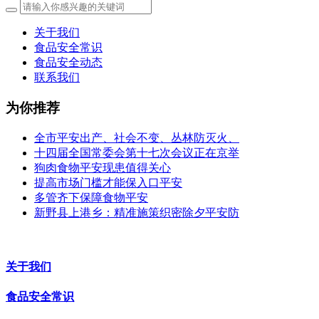
关于我们
食品安全常识
食品安全动态
联系我们
为你推荐
全市平安出产、社会不变、丛林防灭火、
十四届全国常委会第十七次会议正在京举
狗肉食物平安现患值得关心
提高市场门槛才能保入口平安
多管齐下保障食物平安
新野县上港乡：精准施策织密除夕平安防
关于我们
食品安全常识